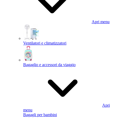
Apri menu
Ventilatori e climatizzatori
Bagaglio e accessori da viaggio
Apri
menu
Bagagli per bambini