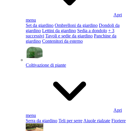
Apri
menu
Set da giardino
Ombrelloni da giardino
Dondoli da
giardino
Lettini da giardino
Sedia a dondolo
+ 3
successivi
Tavoli e sedie da giardino
Panchine da
giardino
Contenitori da esterno
Coltivazione di piante
Apri
menu
Serra da giardino
Teli per serre
Aiuole rialzate
Fioriere