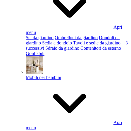
Apri
menu
Set da giardino
Ombrelloni da giardino
Dondoli da
giardino
Sedia a dondolo
Tavoli e sedie da giardino
+ 3
successivi
Sdraio da giardino
Contenitori da esterno
Gonfiabili
Mobili per bambini
Apri
menu