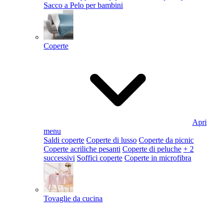
Sacco a Pelo per bambini
Coperte
Apri
menu
Saldi coperte
Coperte di lusso
Coperte da picnic
Coperte acriliche pesanti
Coperte di peluche
+ 2
successivi
Soffici coperte
Coperte in microfibra
Tovaglie da cucina