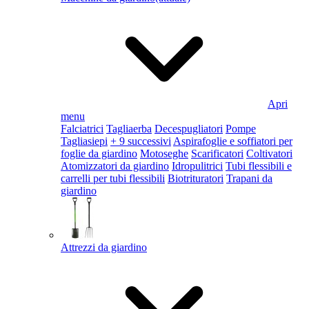
Apri
menu
Falciatrici
Tagliaerba
Decespugliatori
Pompe
Tagliasiepi
+ 9 successivi
Aspirafoglie e soffiatori per
foglie da giardino
Motoseghe
Scarificatori
Coltivatori
Atomizzatori da giardino
Idropulitrici
Tubi flessibili e
carrelli per tubi flessibili
Biotrituratori
Trapani da
giardino
Attrezzi da giardino