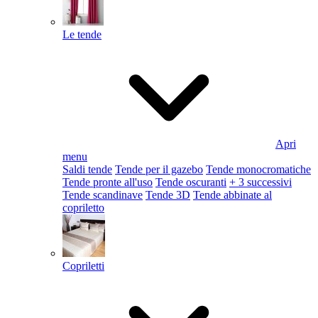
Le tende
Apri
menu
Saldi tende
Tende per il gazebo
Tende monocromatiche
Tende pronte all'uso
Tende oscuranti
+ 3 successivi
Tende scandinave
Tende 3D
Tende abbinate al
copriletto
Copriletti