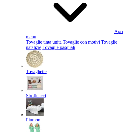
Apri
menu
Tovaglie tinta unita
Tovaglie con motivi
Tovaglie
natalizie
Tovaglie pasquali
Tovagliette
Strofinacci
Piumoni