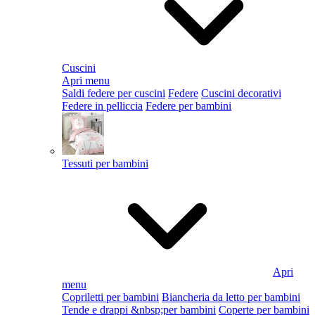
Cuscini
Apri menu
Saldi federe per cuscini
Federe
Cuscini decorativi
Federe in pelliccia
Federe per bambini
Tessuti per bambini
Apri
menu
Copriletti per bambini
Biancheria da letto per bambini
Tende e drappi &nbsp;per bambini
Coperte per bambini