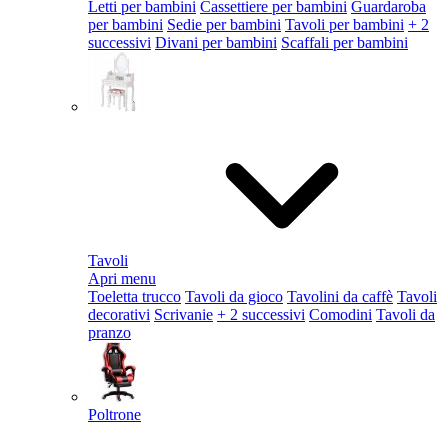
Letti per bambini
Cassettiere per bambini
Guardaroba
per bambini
Sedie per bambini
Tavoli per bambini
+ 2
successivi
Divani per bambini
Scaffali per bambini
Tavoli
Apri menu
Toeletta trucco
Tavoli da gioco
Tavolini da caffè
Tavoli
decorativi
Scrivanie
+ 2 successivi
Comodini
Tavoli da
pranzo
Poltrone