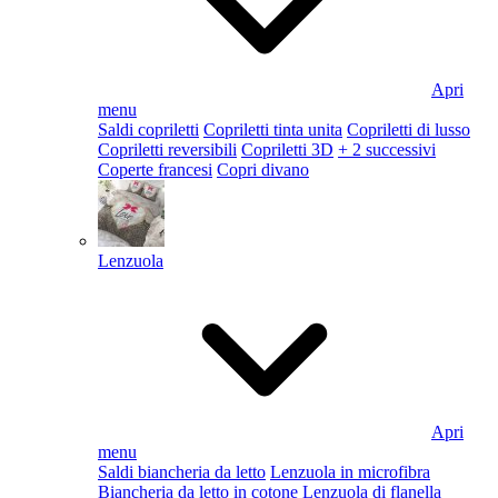
Apri
menu
Saldi copriletti
Copriletti tinta unita
Copriletti di lusso
Copriletti reversibili
Copriletti 3D
+ 2 successivi
Coperte francesi
Copri divano
Lenzuola
Apri
menu
Saldi biancheria da letto
Lenzuola in microfibra
Biancheria da letto in cotone
Lenzuola di flanella