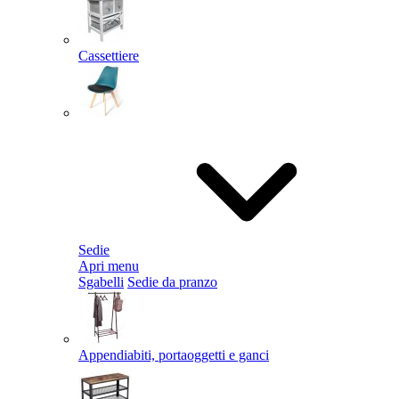
Cassettiere
Sedie
Apri menu
Sgabelli
Sedie da pranzo
Appendiabiti, portaoggetti e ganci