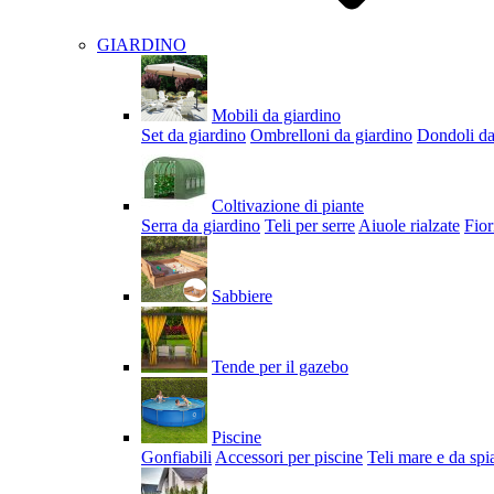
GIARDINO
Mobili da giardino
Set da giardino
Ombrelloni da giardino
Dondoli da
Coltivazione di piante
Serra da giardino
Teli per serre
Aiuole rialzate
Fior
Sabbiere
Tende per il gazebo
Piscine
Gonfiabili
Accessori per piscine
Teli mare e da spi