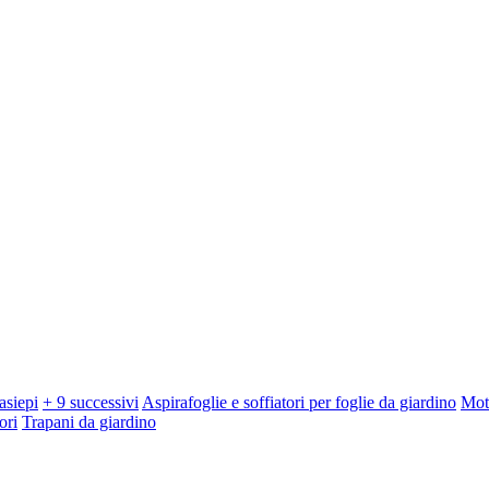
asiepi
+ 9 successivi
Aspirafoglie e soffiatori per foglie da giardino
Mot
ori
Trapani da giardino