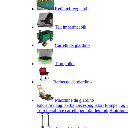
Reti ombreggianti
Teli impermeabili
Carrelli da giardino
Trampolini
Barbecue da giardino
Macchine da giardino
Falciatrici
Tagliaerba
Decespugliatori
Pompe
Tagli
Tubi flessibili e carrelli per tubi flessibili
Biotriturat