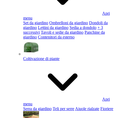
Apri
menu
Set da giardino
Ombrelloni da giardino
Dondoli da
giardino
Lettini da giardino
Sedia a dondolo
+ 3
successivi
Tavoli e sedie da giardino
Panchine da
giardino
Contenitori da esterno
Coltivazione di piante
Apri
menu
Serra da giardino
Teli per serre
Aiuole rialzate
Fioriere