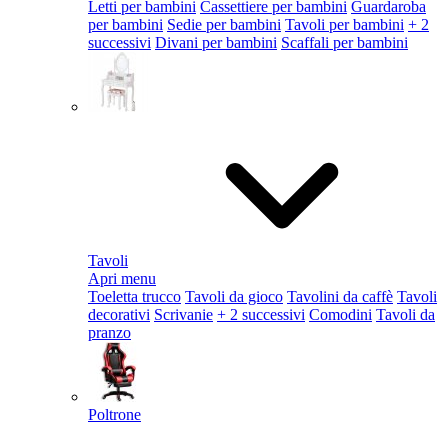
Letti per bambini
Cassettiere per bambini
Guardaroba
per bambini
Sedie per bambini
Tavoli per bambini
+ 2
successivi
Divani per bambini
Scaffali per bambini
Tavoli
Apri menu
Toeletta trucco
Tavoli da gioco
Tavolini da caffè
Tavoli
decorativi
Scrivanie
+ 2 successivi
Comodini
Tavoli da
pranzo
Poltrone