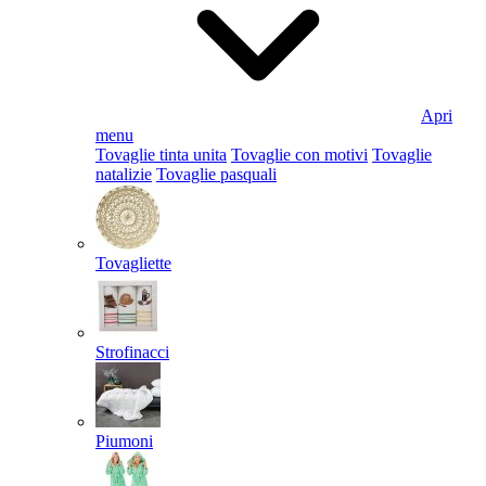
Apri
menu
Tovaglie tinta unita
Tovaglie con motivi
Tovaglie
natalizie
Tovaglie pasquali
Tovagliette
Strofinacci
Piumoni