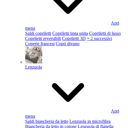
Apri
menu
Saldi copriletti
Copriletti tinta unita
Copriletti di lusso
Copriletti reversibili
Copriletti 3D
+ 2 successivi
Coperte francesi
Copri divano
Lenzuola
Apri
menu
Saldi biancheria da letto
Lenzuola in microfibra
Biancheria da letto in cotone
Lenzuola di flanella