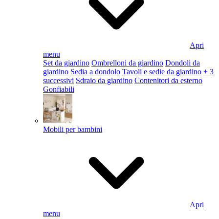
Apri
menu
Set da giardino
Ombrelloni da giardino
Dondoli da
giardino
Sedia a dondolo
Tavoli e sedie da giardino
+ 3
successivi
Sdraio da giardino
Contenitori da esterno
Gonfiabili
Mobili per bambini
Apri
menu