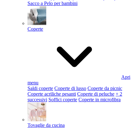
Sacco a Pelo per bambini
Coperte
Apri
menu
Saldi coperte
Coperte di lusso
Coperte da picnic
Coperte acriliche pesanti
Coperte di peluche
+ 2
successivi
Soffici coperte
Coperte in microfibra
Tovaglie da cucina