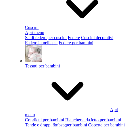
Cuscini
Apri menu
Saldi federe per cuscini
Federe
Cuscini decorativi
Federe in pelliccia
Federe per bambini
Tessuti per bambini
Apri
menu
Copriletti per bambini
Biancheria da letto per bambini
Tende e drappi &nbsp;per bambini
Coperte per bambini