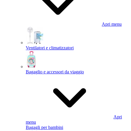
Apri menu
Ventilatori e climatizzatori
Bagaglio e accessori da viaggio
Apri
menu
Bagagli per bambini