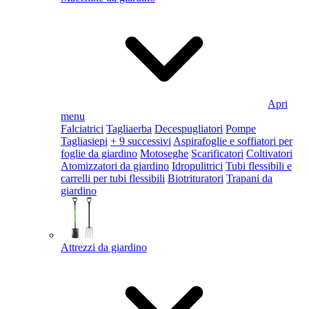
Apri
menu
Falciatrici
Tagliaerba
Decespugliatori
Pompe
Tagliasiepi
+ 9 successivi
Aspirafoglie e soffiatori per
foglie da giardino
Motoseghe
Scarificatori
Coltivatori
Atomizzatori da giardino
Idropulitrici
Tubi flessibili e
carrelli per tubi flessibili
Biotrituratori
Trapani da
giardino
Attrezzi da giardino