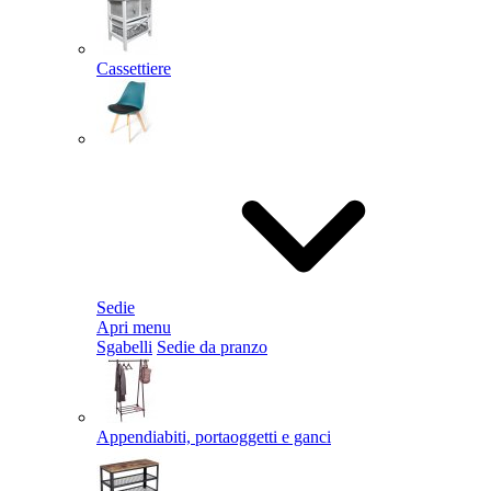
Cassettiere
Sedie
Apri menu
Sgabelli
Sedie da pranzo
Appendiabiti, portaoggetti e ganci