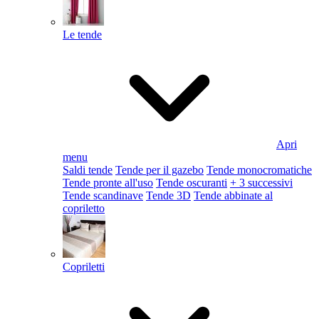
Le tende
Apri
menu
Saldi tende
Tende per il gazebo
Tende monocromatiche
Tende pronte all'uso
Tende oscuranti
+ 3 successivi
Tende scandinave
Tende 3D
Tende abbinate al
copriletto
Copriletti