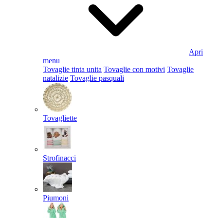
Apri
menu
Tovaglie tinta unita
Tovaglie con motivi
Tovaglie
natalizie
Tovaglie pasquali
Tovagliette
Strofinacci
Piumoni