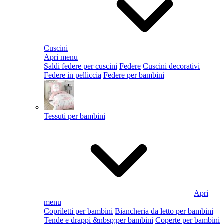
Cuscini
Apri menu
Saldi federe per cuscini
Federe
Cuscini decorativi
Federe in pelliccia
Federe per bambini
Tessuti per bambini
Apri
menu
Copriletti per bambini
Biancheria da letto per bambini
Tende e drappi &nbsp;per bambini
Coperte per bambini