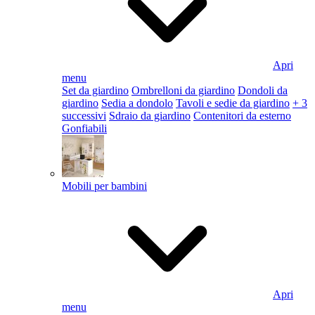
Apri
menu
Set da giardino
Ombrelloni da giardino
Dondoli da
giardino
Sedia a dondolo
Tavoli e sedie da giardino
+ 3
successivi
Sdraio da giardino
Contenitori da esterno
Gonfiabili
Mobili per bambini
Apri
menu