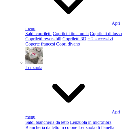
Apri
menu
Saldi copriletti
Copriletti tinta unita
Copriletti di lusso
Copriletti reversibili
Copriletti 3D
+ 2 successivi
Coperte francesi
Copri divano
Lenzuola
Apri
menu
Saldi biancheria da letto
Lenzuola in microfibra
Biancheria da letto in cotone
Lenzuola di flanella