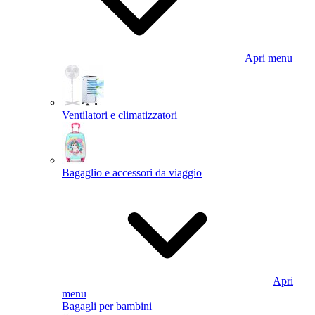
Apri menu
Ventilatori e climatizzatori
Bagaglio e accessori da viaggio
Apri
menu
Bagagli per bambini