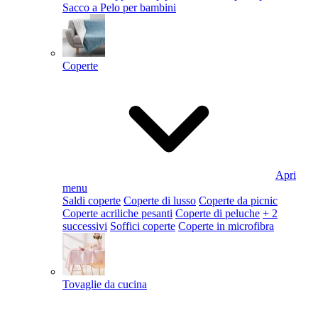
Sacco a Pelo per bambini
Coperte
Apri
menu
Saldi coperte
Coperte di lusso
Coperte da picnic
Coperte acriliche pesanti
Coperte di peluche
+ 2
successivi
Soffici coperte
Coperte in microfibra
Tovaglie da cucina