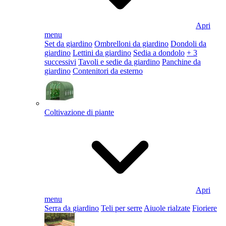
Apri
menu
Set da giardino
Ombrelloni da giardino
Dondoli da
giardino
Lettini da giardino
Sedia a dondolo
+ 3
successivi
Tavoli e sedie da giardino
Panchine da
giardino
Contenitori da esterno
Coltivazione di piante
Apri
menu
Serra da giardino
Teli per serre
Aiuole rialzate
Fioriere