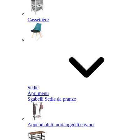
Cassettiere
Sedie
Apri menu
Sgabelli
Sedie da pranzo
Appendiabiti, portaoggetti e ganci