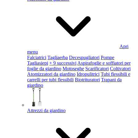
Apri
menu
Falciatrici
Tagliaerba
Decespugliatori
Pompe
Tagliasiepi
+ 9 successivi
Aspirafoglie e soffiatori per
foglie da giardino
Motoseghe
Scarificatori
Coltivatori
Atomizzatori da giardino
Idropulitrici
Tubi flessibili e
carrelli per tubi flessibili
Biotrituratori
Trapani da
giardino
Attrezzi da giardino