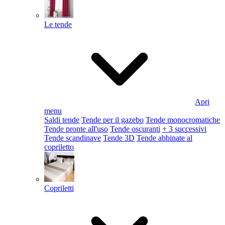
Le tende
Apri
menu
Saldi tende
Tende per il gazebo
Tende monocromatiche
Tende pronte all'uso
Tende oscuranti
+ 3 successivi
Tende scandinave
Tende 3D
Tende abbinate al
copriletto
Copriletti