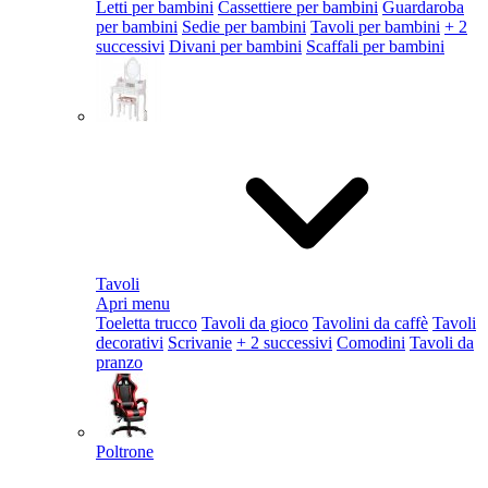
Letti per bambini
Cassettiere per bambini
Guardaroba
per bambini
Sedie per bambini
Tavoli per bambini
+ 2
successivi
Divani per bambini
Scaffali per bambini
Tavoli
Apri menu
Toeletta trucco
Tavoli da gioco
Tavolini da caffè
Tavoli
decorativi
Scrivanie
+ 2 successivi
Comodini
Tavoli da
pranzo
Poltrone