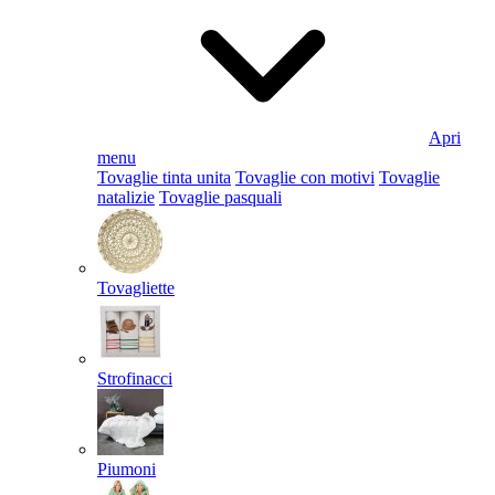
Apri
menu
Tovaglie tinta unita
Tovaglie con motivi
Tovaglie
natalizie
Tovaglie pasquali
Tovagliette
Strofinacci
Piumoni