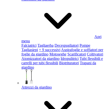
Apri
menu
Falciatrici
Tagliaerba
Decespugliatori
Pompe
Tagliasiepi
+ 9 successivi
Aspirafoglie e soffiatori per
foglie da giardino
Motoseghe
Scarificatori
Coltivatori
Atomizzatori da giardino
Idropulitrici
Tubi flessibili e
carrelli per tubi flessibili
Biotrituratori
Trapani da
giardino
Attrezzi da giardino