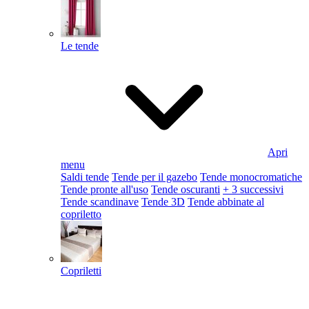
Le tende
Apri
menu
Saldi tende
Tende per il gazebo
Tende monocromatiche
Tende pronte all'uso
Tende oscuranti
+ 3 successivi
Tende scandinave
Tende 3D
Tende abbinate al
copriletto
Copriletti