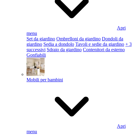
Apri
menu
Set da giardino
Ombrelloni da giardino
Dondoli da
giardino
Sedia a dondolo
Tavoli e sedie da giardino
+ 3
successivi
Sdraio da giardino
Contenitori da esterno
Gonfiabili
Mobili per bambini
Apri
menu