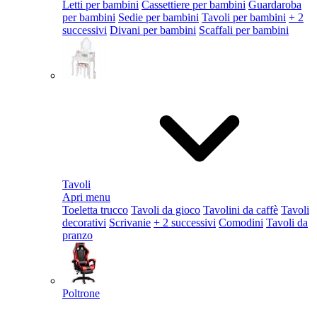
Letti per bambini
Cassettiere per bambini
Guardaroba
per bambini
Sedie per bambini
Tavoli per bambini
+ 2
successivi
Divani per bambini
Scaffali per bambini
Tavoli
Apri menu
Toeletta trucco
Tavoli da gioco
Tavolini da caffè
Tavoli
decorativi
Scrivanie
+ 2 successivi
Comodini
Tavoli da
pranzo
Poltrone