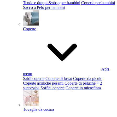
Tende e drappi &nbsp;per bambini
Coperte per bambini
Sacco a Pelo per bambini
Coperte
Apri
menu
Saldi coperte
Coperte di lusso
Coperte da picnic
Coperte acriliche pesanti
Coperte di peluche
+ 2
successivi
Soffici coperte
Coperte in microfibra
Tovaglie da cucina