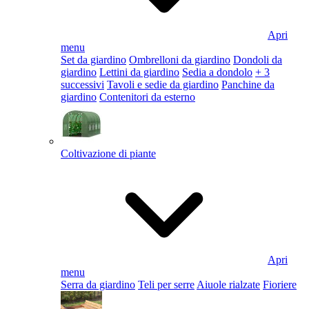
Apri
menu
Set da giardino
Ombrelloni da giardino
Dondoli da
giardino
Lettini da giardino
Sedia a dondolo
+ 3
successivi
Tavoli e sedie da giardino
Panchine da
giardino
Contenitori da esterno
Coltivazione di piante
Apri
menu
Serra da giardino
Teli per serre
Aiuole rialzate
Fioriere