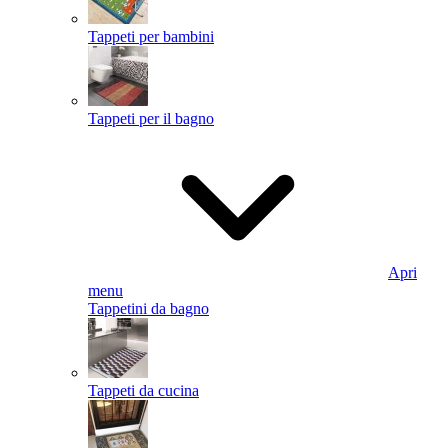
Tappeti per bambini
Tappeti per il bagno
Apri
menu
Tappetini da bagno
Tappeti da cucina