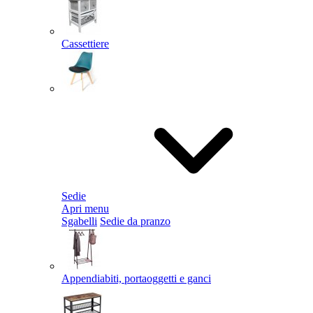
Cassettiere
Sedie
Apri menu
Sgabelli
Sedie da pranzo
Appendiabiti, portaoggetti e ganci