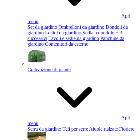
Apri
menu
Set da giardino
Ombrelloni da giardino
Dondoli da
giardino
Lettini da giardino
Sedia a dondolo
+ 3
successivi
Tavoli e sedie da giardino
Panchine da
giardino
Contenitori da esterno
Coltivazione di piante
Apri
menu
Serra da giardino
Teli per serre
Aiuole rialzate
Fioriere