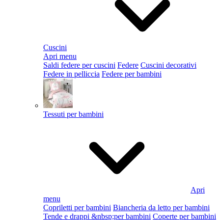
Cuscini
Apri menu
Saldi federe per cuscini
Federe
Cuscini decorativi
Federe in pelliccia
Federe per bambini
Tessuti per bambini
Apri
menu
Copriletti per bambini
Biancheria da letto per bambini
Tende e drappi &nbsp;per bambini
Coperte per bambini