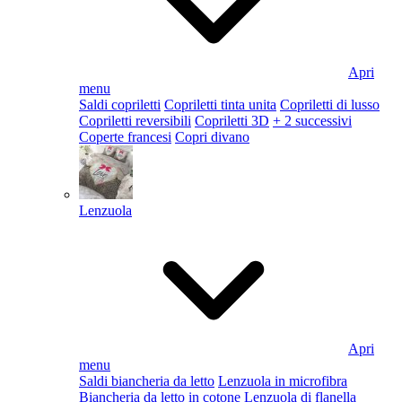
Apri
menu
Saldi copriletti
Copriletti tinta unita
Copriletti di lusso
Copriletti reversibili
Copriletti 3D
+ 2 successivi
Coperte francesi
Copri divano
Lenzuola
Apri
menu
Saldi biancheria da letto
Lenzuola in microfibra
Biancheria da letto in cotone
Lenzuola di flanella