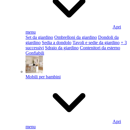
Apri
menu
Set da giardino
Ombrelloni da giardino
Dondoli da
giardino
Sedia a dondolo
Tavoli e sedie da giardino
+ 3
successivi
Sdraio da giardino
Contenitori da esterno
Gonfiabili
Mobili per bambini
Apri
menu