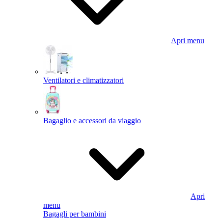
Apri menu
Ventilatori e climatizzatori
Bagaglio e accessori da viaggio
Apri
menu
Bagagli per bambini