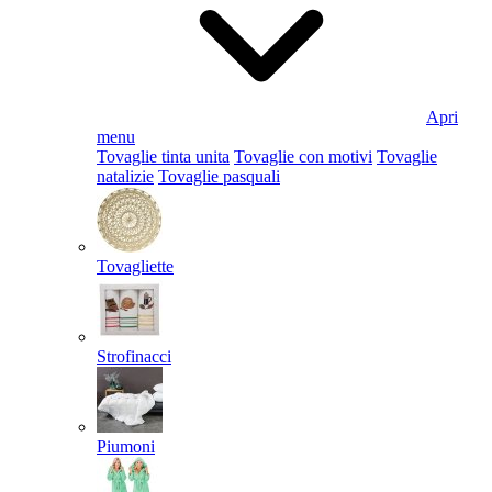
Apri
menu
Tovaglie tinta unita
Tovaglie con motivi
Tovaglie
natalizie
Tovaglie pasquali
Tovagliette
Strofinacci
Piumoni