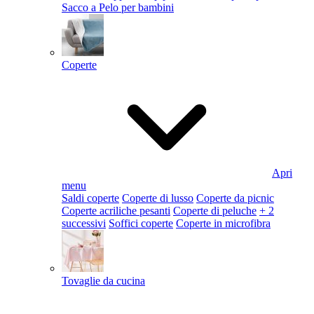
Sacco a Pelo per bambini
Coperte
Apri
menu
Saldi coperte
Coperte di lusso
Coperte da picnic
Coperte acriliche pesanti
Coperte di peluche
+ 2
successivi
Soffici coperte
Coperte in microfibra
Tovaglie da cucina