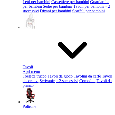
Letti per bambini
Cassettiere per bambini
Guardaroba
per bambini
Sedie per bambini
Tavoli per bambini
+ 2
successivi
Divani per bambini
Scaffali per bambini
Tavoli
Apri menu
Toeletta trucco
Tavoli da gioco
Tavolini da caffè
Tavoli
decorativi
Scrivanie
+ 2 successivi
Comodini
Tavoli da
pranzo
Poltrone