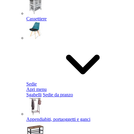
Cassettiere
Sedie
Apri menu
Sgabelli
Sedie da pranzo
Appendiabiti, portaoggetti e ganci