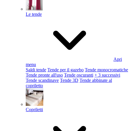
Le tende
Apri
menu
Saldi tende
Tende per il gazebo
Tende monocromatiche
Tende pronte all'uso
Tende oscuranti
+ 3 successivi
Tende scandinave
Tende 3D
Tende abbinate al
copriletto
Copriletti