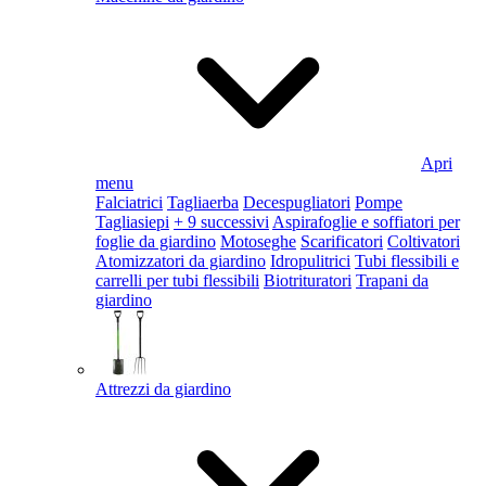
Apri
menu
Falciatrici
Tagliaerba
Decespugliatori
Pompe
Tagliasiepi
+ 9 successivi
Aspirafoglie e soffiatori per
foglie da giardino
Motoseghe
Scarificatori
Coltivatori
Atomizzatori da giardino
Idropulitrici
Tubi flessibili e
carrelli per tubi flessibili
Biotrituratori
Trapani da
giardino
Attrezzi da giardino