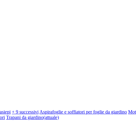
asiepi
+ 9 successivi
Aspirafoglie e soffiatori per foglie da giardino
Mot
ori
Trapani da giardino
(attuale)