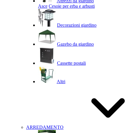
Attrezzi da giardino
Asce
Cesoie per erba e arbusti
Decorazioni giardino
Gazebo da giardino
Cassette postali
Altri
ARREDAMENTO