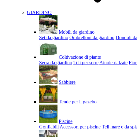
GIARDINO
Mobili da giardino
Set da giardino
Ombrelloni da giardino
Dondoli da
Coltivazione di piante
Serra da giardino
Teli per serre
Aiuole rialzate
Fior
Sabbiere
Tende per il gazebo
Piscine
Gonfiabili
Accessori per piscine
Teli mare e da spi