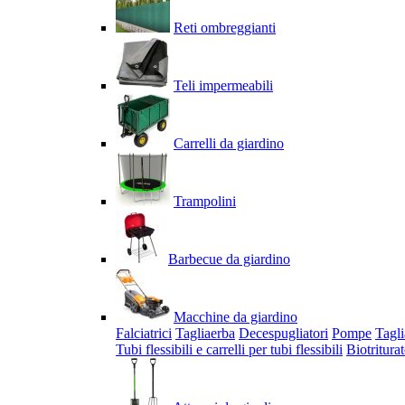
Reti ombreggianti
Teli impermeabili
Carrelli da giardino
Trampolini
Barbecue da giardino
Macchine da giardino
Falciatrici
Tagliaerba
Decespugliatori
Pompe
Tagli
Tubi flessibili e carrelli per tubi flessibili
Biotriturat