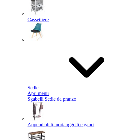
Cassettiere
Sedie
Apri menu
Sgabelli
Sedie da pranzo
Appendiabiti, portaoggetti e ganci