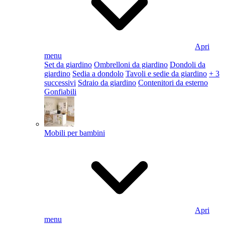
Apri
menu
Set da giardino
Ombrelloni da giardino
Dondoli da
giardino
Sedia a dondolo
Tavoli e sedie da giardino
+ 3
successivi
Sdraio da giardino
Contenitori da esterno
Gonfiabili
Mobili per bambini
Apri
menu