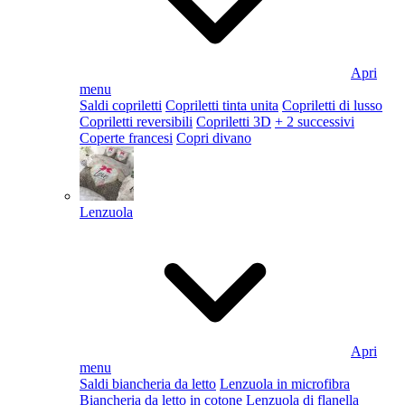
Apri
menu
Saldi copriletti
Copriletti tinta unita
Copriletti di lusso
Copriletti reversibili
Copriletti 3D
+ 2 successivi
Coperte francesi
Copri divano
Lenzuola
Apri
menu
Saldi biancheria da letto
Lenzuola in microfibra
Biancheria da letto in cotone
Lenzuola di flanella