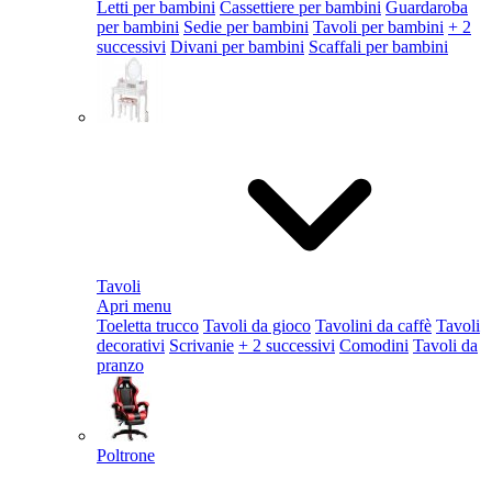
Letti per bambini
Cassettiere per bambini
Guardaroba
per bambini
Sedie per bambini
Tavoli per bambini
+ 2
successivi
Divani per bambini
Scaffali per bambini
Tavoli
Apri menu
Toeletta trucco
Tavoli da gioco
Tavolini da caffè
Tavoli
decorativi
Scrivanie
+ 2 successivi
Comodini
Tavoli da
pranzo
Poltrone