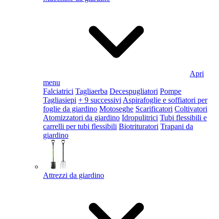
Apri
menu
Falciatrici
Tagliaerba
Decespugliatori
Pompe
Tagliasiepi
+ 9 successivi
Aspirafoglie e soffiatori per
foglie da giardino
Motoseghe
Scarificatori
Coltivatori
Atomizzatori da giardino
Idropulitrici
Tubi flessibili e
carrelli per tubi flessibili
Biotrituratori
Trapani da
giardino
Attrezzi da giardino