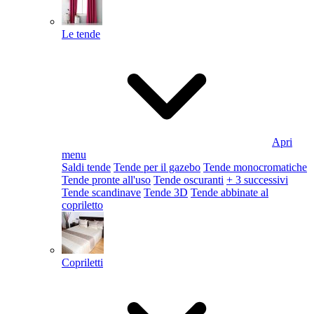
Le tende
Apri
menu
Saldi tende
Tende per il gazebo
Tende monocromatiche
Tende pronte all'uso
Tende oscuranti
+ 3 successivi
Tende scandinave
Tende 3D
Tende abbinate al
copriletto
Copriletti