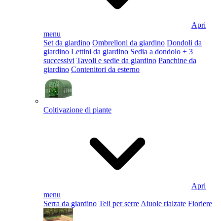
Apri
menu
Set da giardino
Ombrelloni da giardino
Dondoli da
giardino
Lettini da giardino
Sedia a dondolo
+ 3
successivi
Tavoli e sedie da giardino
Panchine da
giardino
Contenitori da esterno
Coltivazione di piante
Apri
menu
Serra da giardino
Teli per serre
Aiuole rialzate
Fioriere