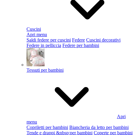
Cuscini
Apri menu
Saldi federe per cuscini
Federe
Cuscini decorativi
Federe in pelliccia
Federe per bambini
Tessuti per bambini
Apri
menu
Copriletti per bambini
Biancheria da letto per bambini
Tende e drappi &nbsp;per bambini
Coperte per bambini