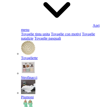
Apri
menu
Tovaglie tinta unita
Tovaglie con motivi
Tovaglie
natalizie
Tovaglie pasquali
Tovagliette
Strofinacci
Piumoni