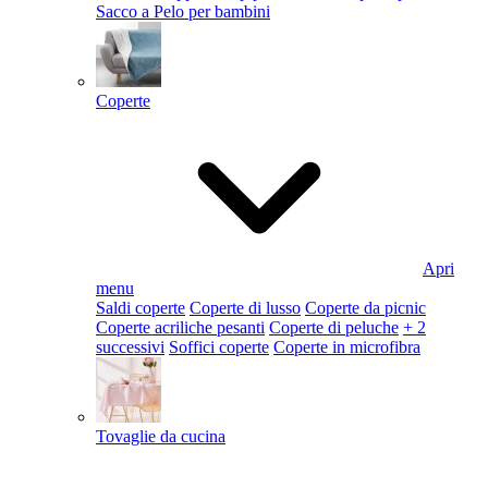
Sacco a Pelo per bambini
Coperte
Apri
menu
Saldi coperte
Coperte di lusso
Coperte da picnic
Coperte acriliche pesanti
Coperte di peluche
+ 2
successivi
Soffici coperte
Coperte in microfibra
Tovaglie da cucina