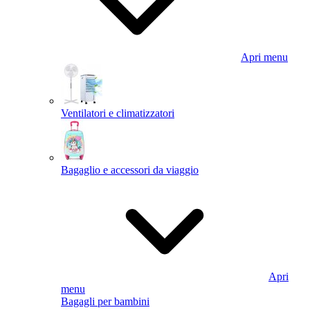
Apri menu
Ventilatori e climatizzatori
Bagaglio e accessori da viaggio
Apri
menu
Bagagli per bambini