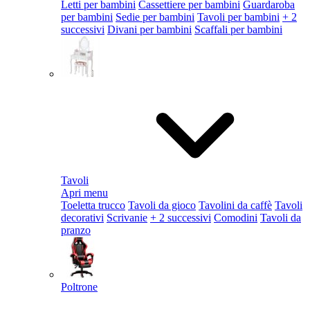
Letti per bambini
Cassettiere per bambini
Guardaroba
per bambini
Sedie per bambini
Tavoli per bambini
+ 2
successivi
Divani per bambini
Scaffali per bambini
Tavoli
Apri menu
Toeletta trucco
Tavoli da gioco
Tavolini da caffè
Tavoli
decorativi
Scrivanie
+ 2 successivi
Comodini
Tavoli da
pranzo
Poltrone