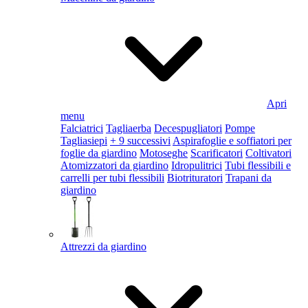
Apri
menu
Falciatrici
Tagliaerba
Decespugliatori
Pompe
Tagliasiepi
+ 9 successivi
Aspirafoglie e soffiatori per
foglie da giardino
Motoseghe
Scarificatori
Coltivatori
Atomizzatori da giardino
Idropulitrici
Tubi flessibili e
carrelli per tubi flessibili
Biotrituratori
Trapani da
giardino
Attrezzi da giardino