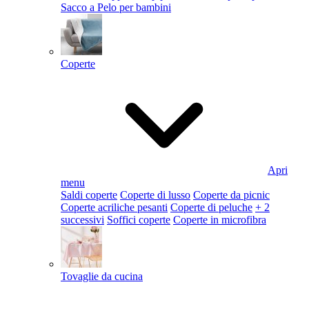
Sacco a Pelo per bambini
Coperte
Apri
menu
Saldi coperte
Coperte di lusso
Coperte da picnic
Coperte acriliche pesanti
Coperte di peluche
+ 2
successivi
Soffici coperte
Coperte in microfibra
Tovaglie da cucina