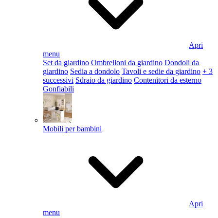
Apri
menu
Set da giardino
Ombrelloni da giardino
Dondoli da
giardino
Sedia a dondolo
Tavoli e sedie da giardino
+ 3
successivi
Sdraio da giardino
Contenitori da esterno
Gonfiabili
Mobili per bambini
Apri
menu