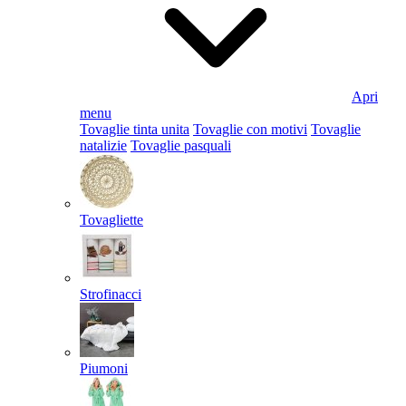
Apri
menu
Tovaglie tinta unita
Tovaglie con motivi
Tovaglie
natalizie
Tovaglie pasquali
Tovagliette
Strofinacci
Piumoni