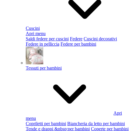
Cuscini
Apri menu
Saldi federe per cuscini
Federe
Cuscini decorativi
Federe in pelliccia
Federe per bambini
Tessuti per bambini
Apri
menu
Copriletti per bambini
Biancheria da letto per bambini
Tende e drappi &nbsp;per bambini
Coperte per bambini