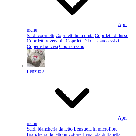
Apri
menu
Saldi copriletti
Copriletti tinta unita
Copriletti di lusso
Copriletti reversibili
Copriletti 3D
+ 2 successivi
Coperte francesi
Copri divano
Lenzuola
Apri
menu
Saldi biancheria da letto
Lenzuola in microfibra
Biancheria da letto in cotone
Lenzuola di flanella