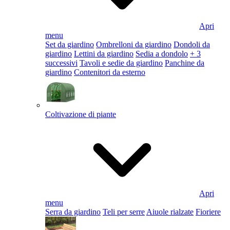
Apri
menu
Set da giardino
Ombrelloni da giardino
Dondoli da
giardino
Lettini da giardino
Sedia a dondolo
+ 3
successivi
Tavoli e sedie da giardino
Panchine da
giardino
Contenitori da esterno
Coltivazione di piante
Apri
menu
Serra da giardino
Teli per serre
Aiuole rialzate
Fioriere