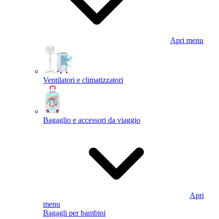
Apri menu
Ventilatori e climatizzatori
Bagaglio e accessori da viaggio
Apri
menu
Bagagli per bambini