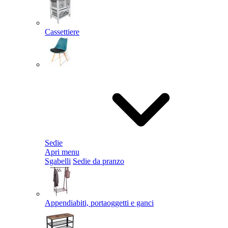
Cassettiere
Sedie
Apri menu
Sgabelli
Sedie da pranzo
Appendiabiti, portaoggetti e ganci