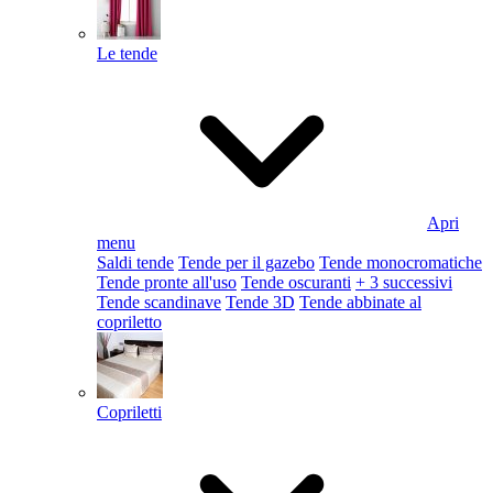
Le tende
Apri
menu
Saldi tende
Tende per il gazebo
Tende monocromatiche
Tende pronte all'uso
Tende oscuranti
+ 3 successivi
Tende scandinave
Tende 3D
Tende abbinate al
copriletto
Copriletti