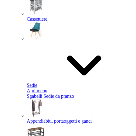
Cassettiere
Sedie
Apri menu
Sgabelli
Sedie da pranzo
Appendiabiti, portaoggetti e ganci