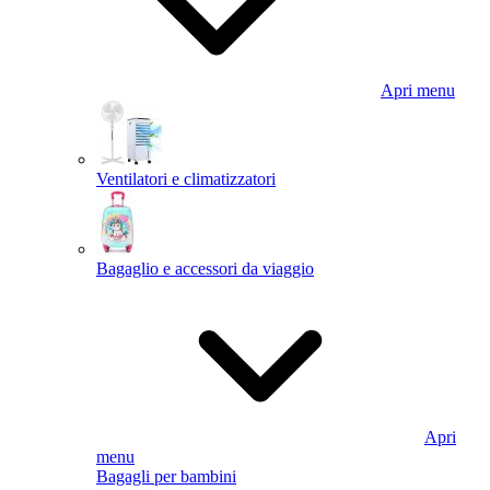
Apri menu
Ventilatori e climatizzatori
Bagaglio e accessori da viaggio
Apri
menu
Bagagli per bambini