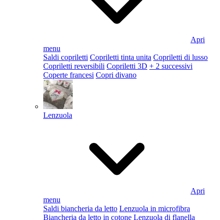
Apri
menu
Saldi copriletti
Copriletti tinta unita
Copriletti di lusso
Copriletti reversibili
Copriletti 3D
+ 2 successivi
Coperte francesi
Copri divano
Lenzuola
Apri
menu
Saldi biancheria da letto
Lenzuola in microfibra
Biancheria da letto in cotone
Lenzuola di flanella