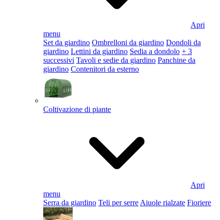
Apri
menu
Set da giardino
Ombrelloni da giardino
Dondoli da
giardino
Lettini da giardino
Sedia a dondolo
+ 3
successivi
Tavoli e sedie da giardino
Panchine da
giardino
Contenitori da esterno
Coltivazione di piante
Apri
menu
Serra da giardino
Teli per serre
Aiuole rialzate
Fioriere