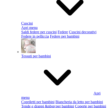
Cuscini
Apri menu
Saldi federe per cuscini
Federe
Cuscini decorativi
Federe in pelliccia
Federe per bambini
Tessuti per bambini
Apri
menu
Copriletti per bambini
Biancheria da letto per bambini
Tende e drappi &nbsp;per bambini
Coperte per bambini