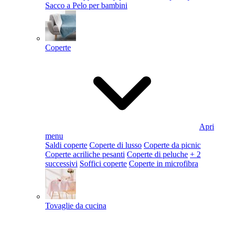
Sacco a Pelo per bambini
Coperte
Apri
menu
Saldi coperte
Coperte di lusso
Coperte da picnic
Coperte acriliche pesanti
Coperte di peluche
+ 2
successivi
Soffici coperte
Coperte in microfibra
Tovaglie da cucina