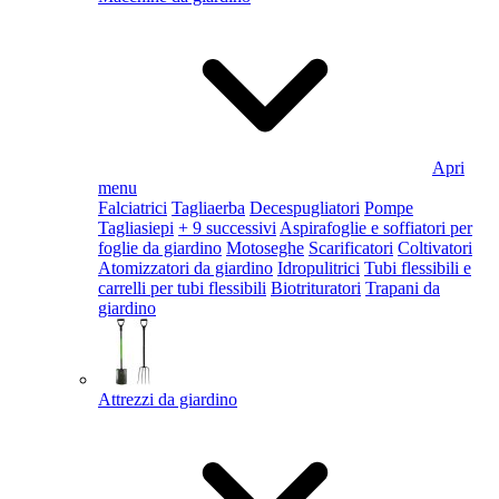
Apri
menu
Falciatrici
Tagliaerba
Decespugliatori
Pompe
Tagliasiepi
+ 9 successivi
Aspirafoglie e soffiatori per
foglie da giardino
Motoseghe
Scarificatori
Coltivatori
Atomizzatori da giardino
Idropulitrici
Tubi flessibili e
carrelli per tubi flessibili
Biotrituratori
Trapani da
giardino
Attrezzi da giardino