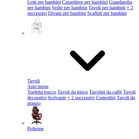
Letti per bambini
Cassettiere per bambini
Guardaroba
per bambini
Sedie per bambini
Tavoli per bambini
+ 2
successivi
Divani per bambini
Scaffali per bambini
Tavoli
Apri menu
Toeletta trucco
Tavoli da gioco
Tavolini da caffè
Tavoli
decorativi
Scrivanie
+ 2 successivi
Comodini
Tavoli da
pranzo
Poltrone