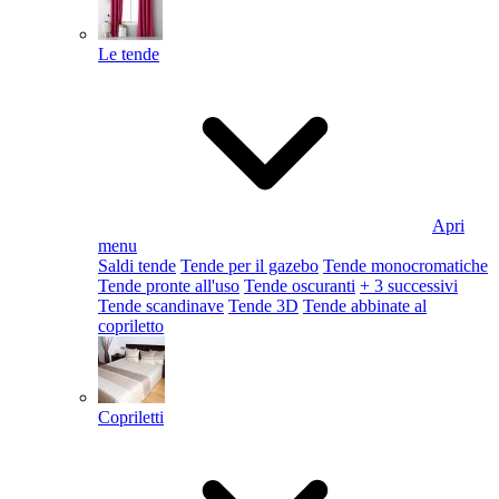
Le tende
Apri
menu
Saldi tende
Tende per il gazebo
Tende monocromatiche
Tende pronte all'uso
Tende oscuranti
+ 3 successivi
Tende scandinave
Tende 3D
Tende abbinate al
copriletto
Copriletti