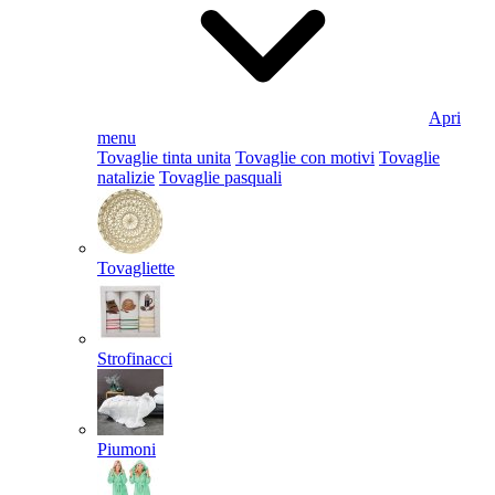
Apri
menu
Tovaglie tinta unita
Tovaglie con motivi
Tovaglie
natalizie
Tovaglie pasquali
Tovagliette
Strofinacci
Piumoni