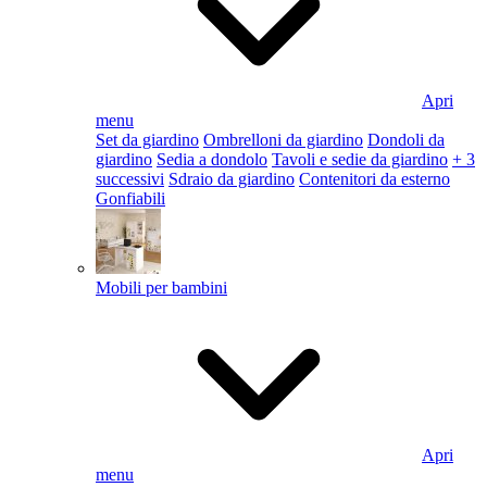
Apri
menu
Set da giardino
Ombrelloni da giardino
Dondoli da
giardino
Sedia a dondolo
Tavoli e sedie da giardino
+ 3
successivi
Sdraio da giardino
Contenitori da esterno
Gonfiabili
Mobili per bambini
Apri
menu