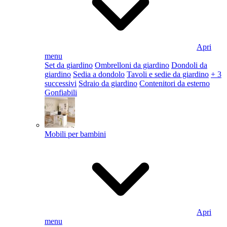
Apri
menu
Set da giardino
Ombrelloni da giardino
Dondoli da
giardino
Sedia a dondolo
Tavoli e sedie da giardino
+ 3
successivi
Sdraio da giardino
Contenitori da esterno
Gonfiabili
Mobili per bambini
Apri
menu