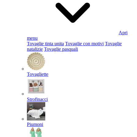
Apri
menu
Tovaglie tinta unita
Tovaglie con motivi
Tovaglie
natalizie
Tovaglie pasquali
Tovagliette
Strofinacci
Piumoni