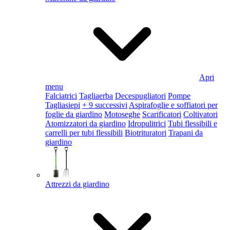
Apri
menu
Falciatrici
Tagliaerba
Decespugliatori
Pompe
Tagliasiepi
+ 9 successivi
Aspirafoglie e soffiatori per
foglie da giardino
Motoseghe
Scarificatori
Coltivatori
Atomizzatori da giardino
Idropulitrici
Tubi flessibili e
carrelli per tubi flessibili
Biotrituratori
Trapani da
giardino
Attrezzi da giardino