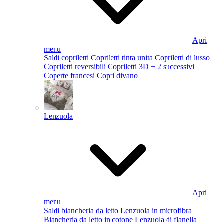
Apri
menu
Saldi copriletti
Copriletti tinta unita
Copriletti di lusso
Copriletti reversibili
Copriletti 3D
+ 2 successivi
Coperte francesi
Copri divano
Lenzuola
Apri
menu
Saldi biancheria da letto
Lenzuola in microfibra
Biancheria da letto in cotone
Lenzuola di flanella