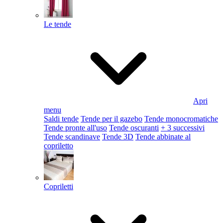
Le tende
Apri
menu
Saldi tende
Tende per il gazebo
Tende monocromatiche
Tende pronte all'uso
Tende oscuranti
+ 3 successivi
Tende scandinave
Tende 3D
Tende abbinate al
copriletto
Copriletti