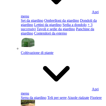
Apri
menu
Set da giardino
Ombrelloni da giardino
Dondoli da
giardino
Lettini da giardino
Sedia a dondolo
+ 3
successivi
Tavoli e sedie da giardino
Panchine da
giardino
Contenitori da esterno
Coltivazione di piante
Apri
menu
Serra da giardino
Teli per serre
Aiuole rialzate
Fioriere