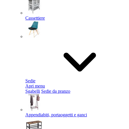
Cassettiere
Sedie
Apri menu
Sgabelli
Sedie da pranzo
Appendiabiti, portaoggetti e ganci