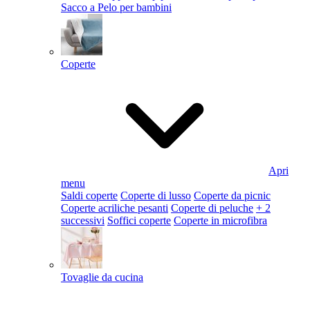
Sacco a Pelo per bambini
Coperte
Apri
menu
Saldi coperte
Coperte di lusso
Coperte da picnic
Coperte acriliche pesanti
Coperte di peluche
+ 2
successivi
Soffici coperte
Coperte in microfibra
Tovaglie da cucina