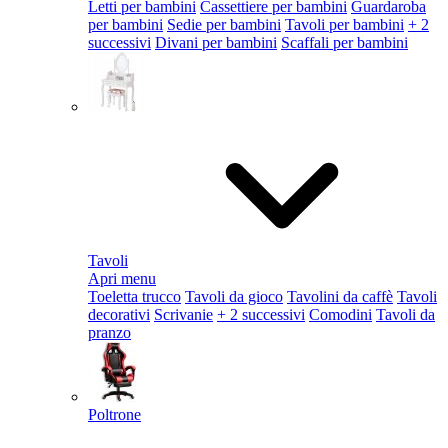
Letti per bambini
Cassettiere per bambini
Guardaroba
per bambini
Sedie per bambini
Tavoli per bambini
+ 2
successivi
Divani per bambini
Scaffali per bambini
Tavoli
Apri menu
Toeletta trucco
Tavoli da gioco
Tavolini da caffè
Tavoli
decorativi
Scrivanie
+ 2 successivi
Comodini
Tavoli da
pranzo
Poltrone