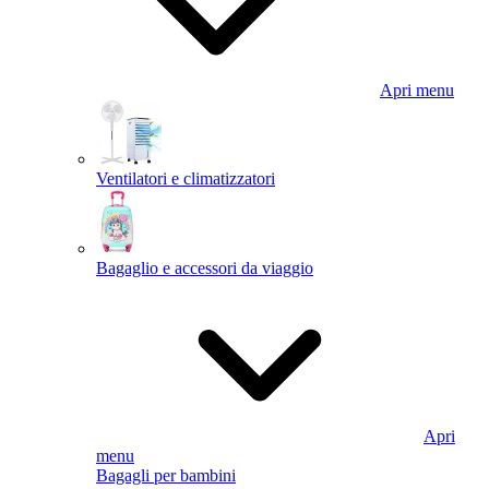
Apri menu
Ventilatori e climatizzatori
Bagaglio e accessori da viaggio
Apri
menu
Bagagli per bambini