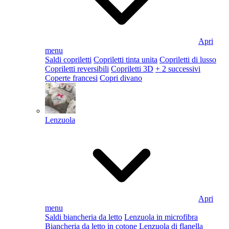
Apri
menu
Saldi copriletti
Copriletti tinta unita
Copriletti di lusso
Copriletti reversibili
Copriletti 3D
+ 2 successivi
Coperte francesi
Copri divano
Lenzuola
Apri
menu
Saldi biancheria da letto
Lenzuola in microfibra
Biancheria da letto in cotone
Lenzuola di flanella