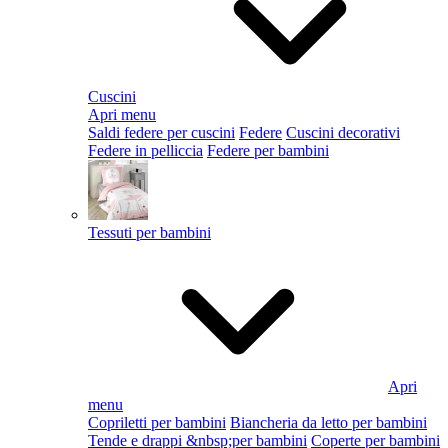
Cuscini
Apri menu
Saldi federe per cuscini
Federe
Cuscini decorativi
Federe in pelliccia
Federe per bambini
Tessuti per bambini
Apri
menu
Copriletti per bambini
Biancheria da letto per bambini
Tende e drappi &nbsp;per bambini
Coperte per bambini