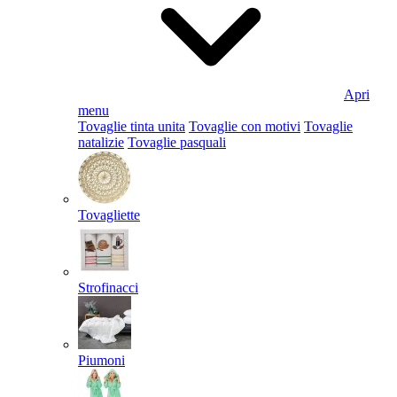
Apri
menu
Tovaglie tinta unita
Tovaglie con motivi
Tovaglie
natalizie
Tovaglie pasquali
Tovagliette
Strofinacci
Piumoni