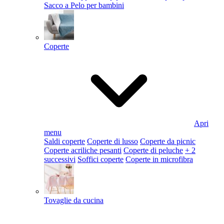
Sacco a Pelo per bambini
Coperte
Apri
menu
Saldi coperte
Coperte di lusso
Coperte da picnic
Coperte acriliche pesanti
Coperte di peluche
+ 2
successivi
Soffici coperte
Coperte in microfibra
Tovaglie da cucina