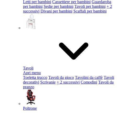
Letti per bambini
Cassettiere per bambini
Guardaroba
per bambini
Sedie per bambini
Tavoli per bambini
+ 2
successivi
Divani per bambini
Scaffali per bambini
Tavoli
Apri menu
Toeletta trucco
Tavoli da gioco
Tavolini da caffè
Tavoli
decorativi
Scrivanie
+ 2 successivi
Comodini
Tavoli da
pranzo
Poltrone