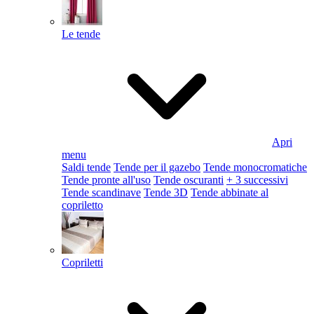
Le tende
Apri
menu
Saldi tende
Tende per il gazebo
Tende monocromatiche
Tende pronte all'uso
Tende oscuranti
+ 3 successivi
Tende scandinave
Tende 3D
Tende abbinate al
copriletto
Copriletti