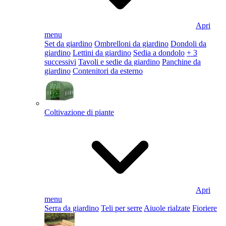
Apri
menu
Set da giardino
Ombrelloni da giardino
Dondoli da
giardino
Lettini da giardino
Sedia a dondolo
+ 3
successivi
Tavoli e sedie da giardino
Panchine da
giardino
Contenitori da esterno
Coltivazione di piante
Apri
menu
Serra da giardino
Teli per serre
Aiuole rialzate
Fioriere