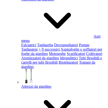
Apri
menu
Falciatrici
Tagliaerba
Decespugliatori
Pompe
Tagliasiepi
+ 9 successivi
Aspirafoglie e soffiatori per
foglie da giardino
Motoseghe
Scarificatori
Coltivatori
Atomizzatori da giardino
Idropulitrici
Tubi flessibili e
carrelli per tubi flessibili
Biotrituratori
Trapani da
giardino
Attrezzi da giardino