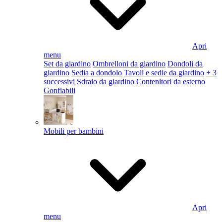
Apri
menu
Set da giardino
Ombrelloni da giardino
Dondoli da
giardino
Sedia a dondolo
Tavoli e sedie da giardino
+ 3
successivi
Sdraio da giardino
Contenitori da esterno
Gonfiabili
Mobili per bambini
Apri
menu