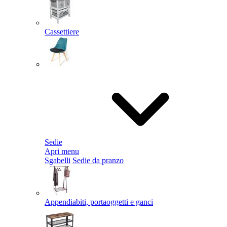
Cassettiere
Sedie
Apri menu
Sgabelli
Sedie da pranzo
Appendiabiti, portaoggetti e ganci