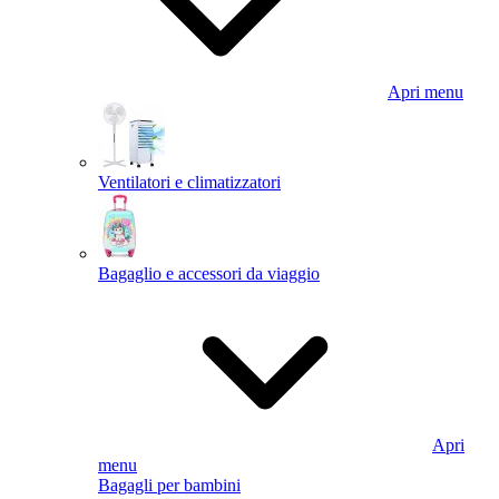
Apri menu
Ventilatori e climatizzatori
Bagaglio e accessori da viaggio
Apri
menu
Bagagli per bambini