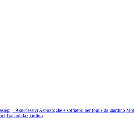
asiepi
+ 9 successivi
Aspirafoglie e soffiatori per foglie da giardino
Mot
ori
Trapani da giardino