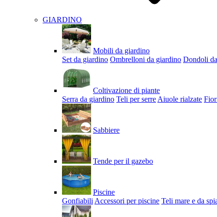
GIARDINO
Mobili da giardino
Set da giardino
Ombrelloni da giardino
Dondoli da
Coltivazione di piante
Serra da giardino
Teli per serre
Aiuole rialzate
Fior
Sabbiere
Tende per il gazebo
Piscine
Gonfiabili
Accessori per piscine
Teli mare e da spi