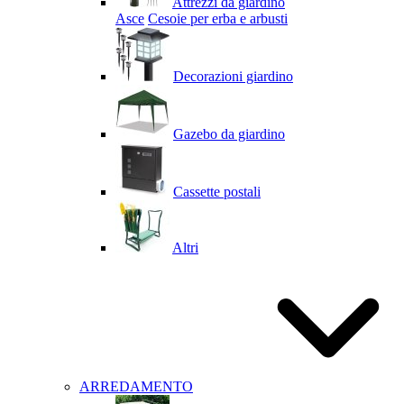
Attrezzi da giardino
Asce
Cesoie per erba e arbusti
Decorazioni giardino
Gazebo da giardino
Cassette postali
Altri
ARREDAMENTO