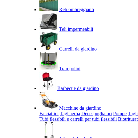
Reti ombreggianti
Teli impermeabili
Carrelli da giardino
Trampolini
Barbecue da giardino
Macchine da giardino
Falciatrici
Tagliaerba
Decespugliatori
Pompe
Tagli
Tubi flessibili e carrelli per tubi flessibili
Biotriturat