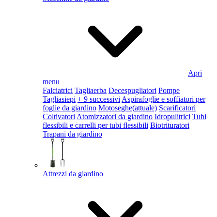
Apri
menu
Falciatrici
Tagliaerba
Decespugliatori
Pompe
Tagliasiepi
+ 9 successivi
Aspirafoglie e soffiatori per
foglie da giardino
Motoseghe
(attuale)
Scarificatori
Coltivatori
Atomizzatori da giardino
Idropulitrici
Tubi
flessibili e carrelli per tubi flessibili
Biotrituratori
Trapani da giardino
Attrezzi da giardino