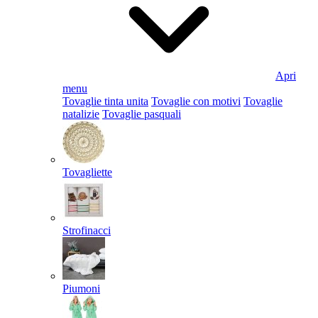
Apri
menu
Tovaglie tinta unita
Tovaglie con motivi
Tovaglie
natalizie
Tovaglie pasquali
Tovagliette
Strofinacci
Piumoni