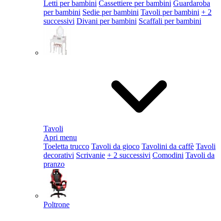
Letti per bambini
Cassettiere per bambini
Guardaroba
per bambini
Sedie per bambini
Tavoli per bambini
+ 2
successivi
Divani per bambini
Scaffali per bambini
Tavoli
Apri menu
Toeletta trucco
Tavoli da gioco
Tavolini da caffè
Tavoli
decorativi
Scrivanie
+ 2 successivi
Comodini
Tavoli da
pranzo
Poltrone