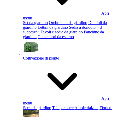
Apri
menu
Set da giardino
Ombrelloni da giardino
Dondoli da
giardino
Lettini da giardino
Sedia a dondolo
+ 3
successivi
Tavoli e sedie da giardino
Panchine da
giardino
Contenitori da esterno
Coltivazione di piante
Apri
menu
Serra da giardino
Teli per serre
Aiuole rialzate
Fioriere