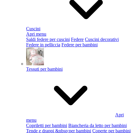
Cuscini
Apri menu
Saldi federe per cuscini
Federe
Cuscini decorativi
Federe in pelliccia
Federe per bambini
Tessuti per bambini
Apri
menu
Copriletti per bambini
Biancheria da letto per bambini
Tende e drappi &nbsp;per bambini
Coperte per bambini