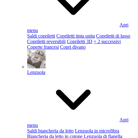
Apri
menu
Saldi copriletti
Copriletti tinta unita
Copriletti di lusso
Copriletti reversibili
Copriletti 3D
+ 2 successivi
Coperte francesi
Copri divano
Lenzuola
Apri
menu
Saldi biancheria da letto
Lenzuola in microfibra
Biancheria da letto in cotone
Lenzuola di flanella