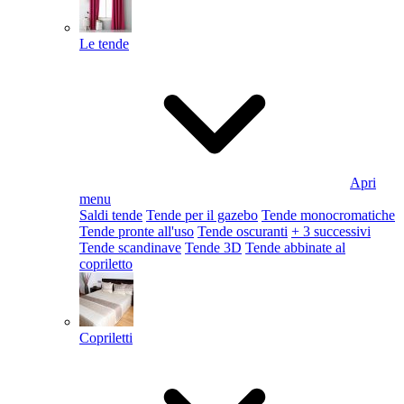
Le tende
Apri
menu
Saldi tende
Tende per il gazebo
Tende monocromatiche
Tende pronte all'uso
Tende oscuranti
+ 3 successivi
Tende scandinave
Tende 3D
Tende abbinate al
copriletto
Copriletti