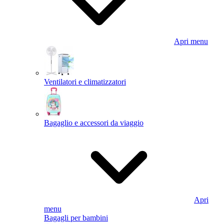
Apri menu
Ventilatori e climatizzatori
Bagaglio e accessori da viaggio
Apri
menu
Bagagli per bambini