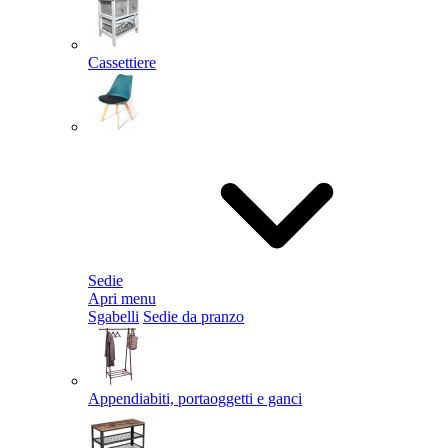
Cassettiere
Sedie
Apri menu
Sgabelli
Sedie da pranzo
Appendiabiti, portaoggetti e ganci