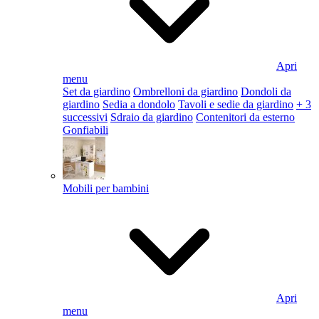
Apri
menu
Set da giardino
Ombrelloni da giardino
Dondoli da
giardino
Sedia a dondolo
Tavoli e sedie da giardino
+ 3
successivi
Sdraio da giardino
Contenitori da esterno
Gonfiabili
Mobili per bambini
Apri
menu