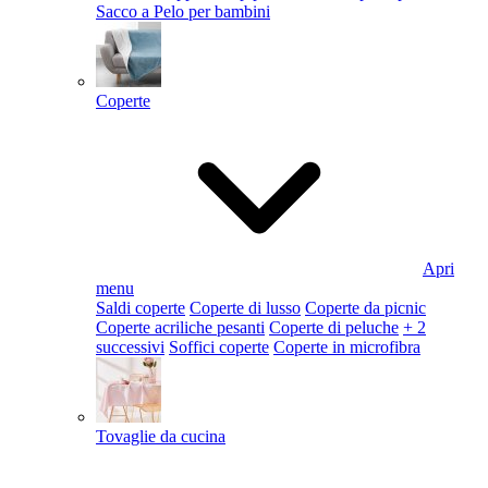
Sacco a Pelo per bambini
Coperte
Apri
menu
Saldi coperte
Coperte di lusso
Coperte da picnic
Coperte acriliche pesanti
Coperte di peluche
+ 2
successivi
Soffici coperte
Coperte in microfibra
Tovaglie da cucina