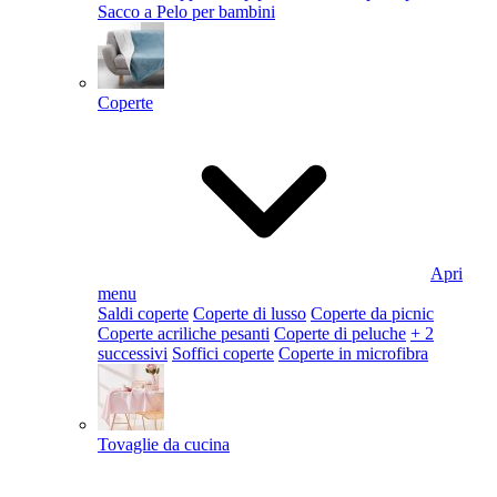
Sacco a Pelo per bambini
Coperte
Apri
menu
Saldi coperte
Coperte di lusso
Coperte da picnic
Coperte acriliche pesanti
Coperte di peluche
+ 2
successivi
Soffici coperte
Coperte in microfibra
Tovaglie da cucina