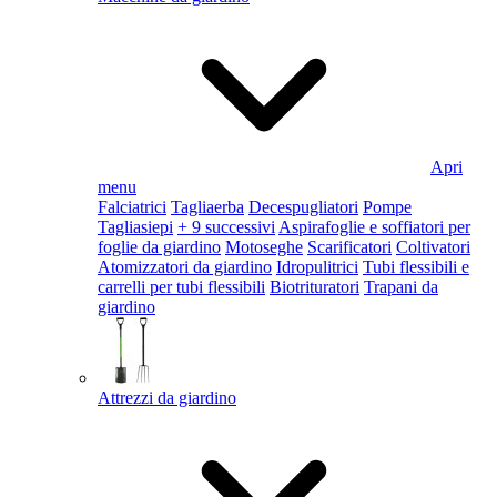
Apri
menu
Falciatrici
Tagliaerba
Decespugliatori
Pompe
Tagliasiepi
+ 9 successivi
Aspirafoglie e soffiatori per
foglie da giardino
Motoseghe
Scarificatori
Coltivatori
Atomizzatori da giardino
Idropulitrici
Tubi flessibili e
carrelli per tubi flessibili
Biotrituratori
Trapani da
giardino
Attrezzi da giardino