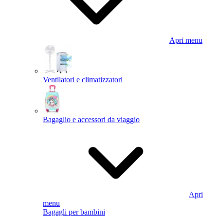
Apri menu
Ventilatori e climatizzatori
Bagaglio e accessori da viaggio
Apri
menu
Bagagli per bambini