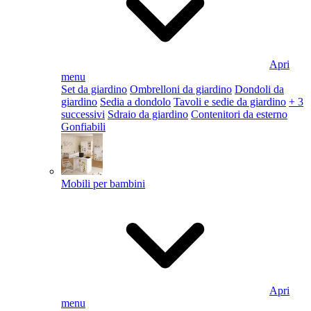
Apri
menu
Set da giardino
Ombrelloni da giardino
Dondoli da
giardino
Sedia a dondolo
Tavoli e sedie da giardino
+ 3
successivi
Sdraio da giardino
Contenitori da esterno
Gonfiabili
Mobili per bambini
Apri
menu