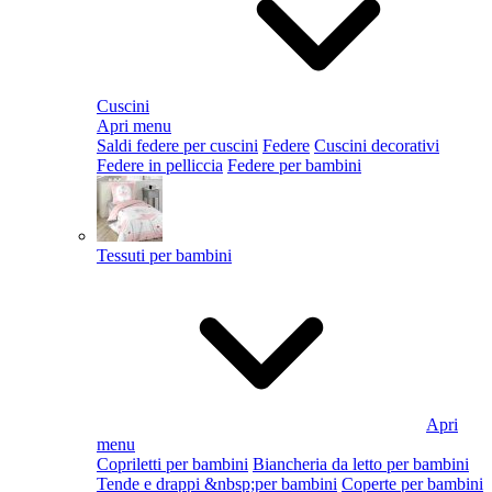
Cuscini
Apri menu
Saldi federe per cuscini
Federe
Cuscini decorativi
Federe in pelliccia
Federe per bambini
Tessuti per bambini
Apri
menu
Copriletti per bambini
Biancheria da letto per bambini
Tende e drappi &nbsp;per bambini
Coperte per bambini