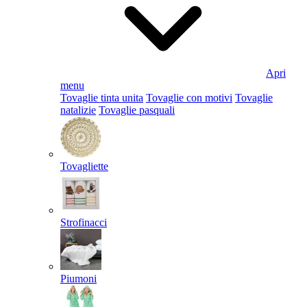
Apri
menu
Tovaglie tinta unita
Tovaglie con motivi
Tovaglie
natalizie
Tovaglie pasquali
Tovagliette
Strofinacci
Piumoni