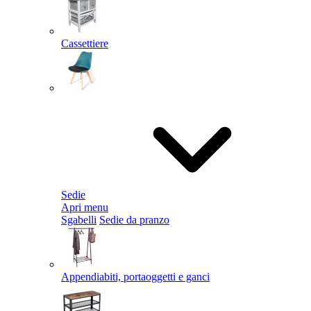
Cassettiere
Sedie
Apri menu
Sgabelli
Sedie da pranzo
Appendiabiti, portaoggetti e ganci