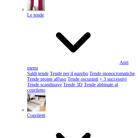
Le tende
Apri
menu
Saldi tende
Tende per il gazebo
Tende monocromatiche
Tende pronte all'uso
Tende oscuranti
+ 3 successivi
Tende scandinave
Tende 3D
Tende abbinate al
copriletto
Copriletti