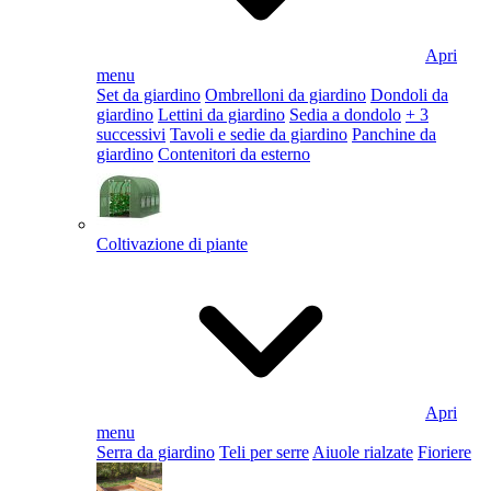
Apri
menu
Set da giardino
Ombrelloni da giardino
Dondoli da
giardino
Lettini da giardino
Sedia a dondolo
+ 3
successivi
Tavoli e sedie da giardino
Panchine da
giardino
Contenitori da esterno
Coltivazione di piante
Apri
menu
Serra da giardino
Teli per serre
Aiuole rialzate
Fioriere