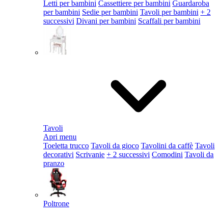
Letti per bambini
Cassettiere per bambini
Guardaroba
per bambini
Sedie per bambini
Tavoli per bambini
+ 2
successivi
Divani per bambini
Scaffali per bambini
Tavoli
Apri menu
Toeletta trucco
Tavoli da gioco
Tavolini da caffè
Tavoli
decorativi
Scrivanie
+ 2 successivi
Comodini
Tavoli da
pranzo
Poltrone