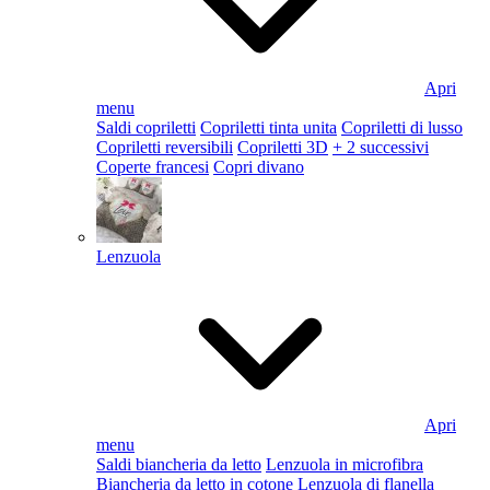
Apri
menu
Saldi copriletti
Copriletti tinta unita
Copriletti di lusso
Copriletti reversibili
Copriletti 3D
+ 2 successivi
Coperte francesi
Copri divano
Lenzuola
Apri
menu
Saldi biancheria da letto
Lenzuola in microfibra
Biancheria da letto in cotone
Lenzuola di flanella