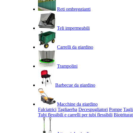
Reti ombreggianti
Teli impermeabili
Carrelli da giardino
Trampolini
Barbecue da giardino
Macchine da giardino
Falciatrici
Tagliaerba
Decespugliatori
Pompe
Tagli
Tubi flessibili e carrelli per tubi flessibili
Biotriturat