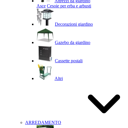
Attrezzi da giardino
Asce
Cesoie per erba e arbusti
Decorazioni giardino
Gazebo da giardino
Cassette postali
Altri
ARREDAMENTO