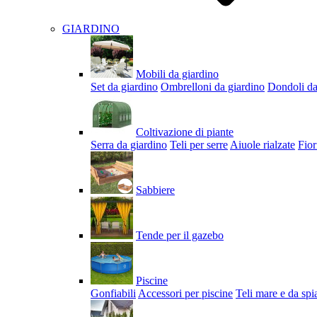
GIARDINO
Mobili da giardino
Set da giardino
Ombrelloni da giardino
Dondoli da
Coltivazione di piante
Serra da giardino
Teli per serre
Aiuole rialzate
Fior
Sabbiere
Tende per il gazebo
Piscine
Gonfiabili
Accessori per piscine
Teli mare e da spi