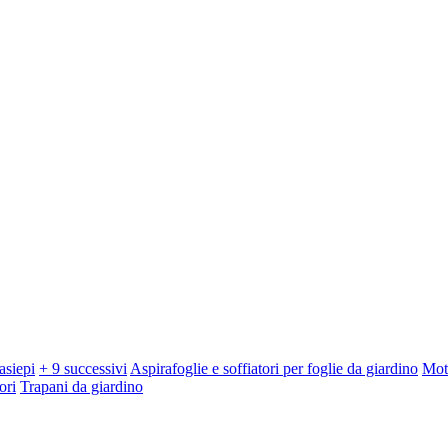
asiepi
+ 9 successivi
Aspirafoglie e soffiatori per foglie da giardino
Mot
ori
Trapani da giardino