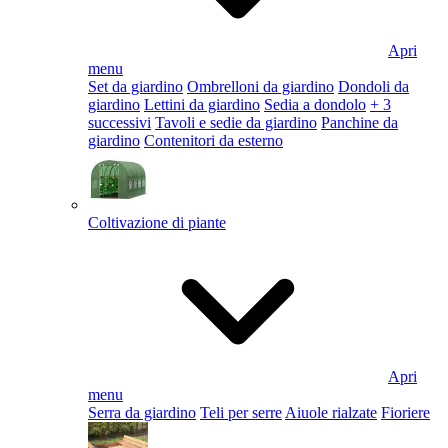
Apri
menu
Set da giardino
Ombrelloni da giardino
Dondoli da
giardino
Lettini da giardino
Sedia a dondolo
+ 3
successivi
Tavoli e sedie da giardino
Panchine da
giardino
Contenitori da esterno
Coltivazione di piante
Apri
menu
Serra da giardino
Teli per serre
Aiuole rialzate
Fioriere