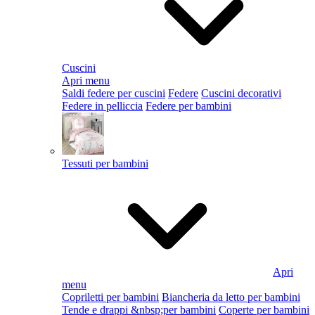
Cuscini
Apri menu
Saldi federe per cuscini
Federe
Cuscini decorativi
Federe in pelliccia
Federe per bambini
Tessuti per bambini
Apri
menu
Copriletti per bambini
Biancheria da letto per bambini
Tende e drappi &nbsp;per bambini
Coperte per bambini