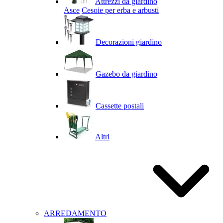
Attrezzi da giardino
Asce
Cesoie per erba e arbusti
Decorazioni giardino
Gazebo da giardino
Cassette postali
Altri
ARREDAMENTO