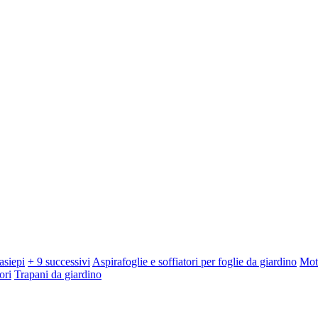
asiepi
+ 9 successivi
Aspirafoglie e soffiatori per foglie da giardino
Mot
ori
Trapani da giardino