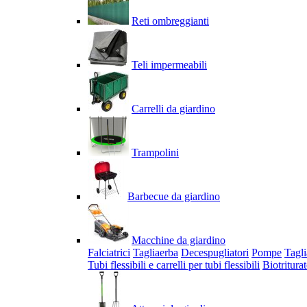
Reti ombreggianti
Teli impermeabili
Carrelli da giardino
Trampolini
Barbecue da giardino
Macchine da giardino
Falciatrici
Tagliaerba
Decespugliatori
Pompe
Tagli
Tubi flessibili e carrelli per tubi flessibili
Biotriturat