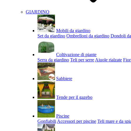
GIARDINO
Mobili da giardino
Set da giardino
Ombrelloni da giardino
Dondoli da
Coltivazione di piante
Serra da giardino
Teli per serre
Aiuole rialzate
Fior
Sabbiere
Tende per il gazebo
Piscine
Gonfiabili
Accessori per piscine
Teli mare e da spi