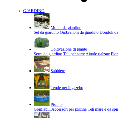
GIARDINO
Mobili da giardino
Set da giardino
Ombrelloni da giardino
Dondoli da
Coltivazione di piante
Serra da giardino
Teli per serre
Aiuole rialzate
Fior
Sabbiere
Tende per il gazebo
Piscine
Gonfiabili
Accessori per piscine
Teli mare e da spi