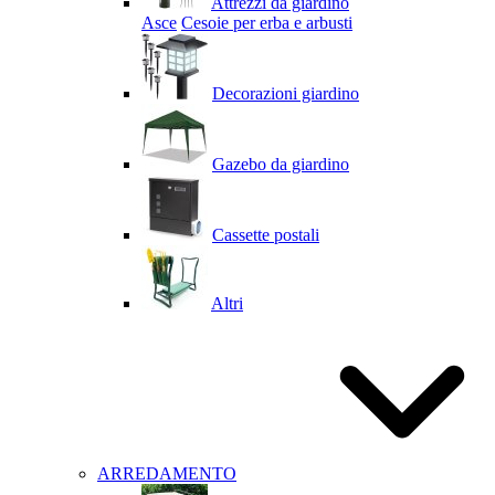
Attrezzi da giardino
Asce
Cesoie per erba e arbusti
Decorazioni giardino
Gazebo da giardino
Cassette postali
Altri
ARREDAMENTO