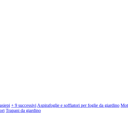
asiepi
+ 9 successivi
Aspirafoglie e soffiatori per foglie da giardino
Mot
ori
Trapani da giardino