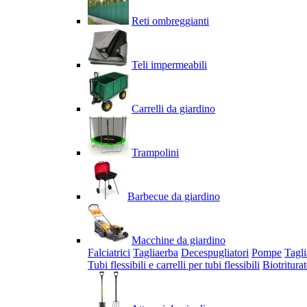
Reti ombreggianti
Teli impermeabili
Carrelli da giardino
Trampolini
Barbecue da giardino
Macchine da giardino
Falciatrici
Tagliaerba
Decespugliatori
Pompe
Tagli
Tubi flessibili e carrelli per tubi flessibili
Biotriturat