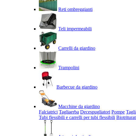
Reti ombreggianti
Teli impermeabili
Carrelli da giardino
Trampolini
Barbecue da giardino
Macchine da giardino
Falciatrici
Tagliaerba
Decespugliatori
Pompe
Tagli
Tubi flessibili e carrelli per tubi flessibili
Biotriturat