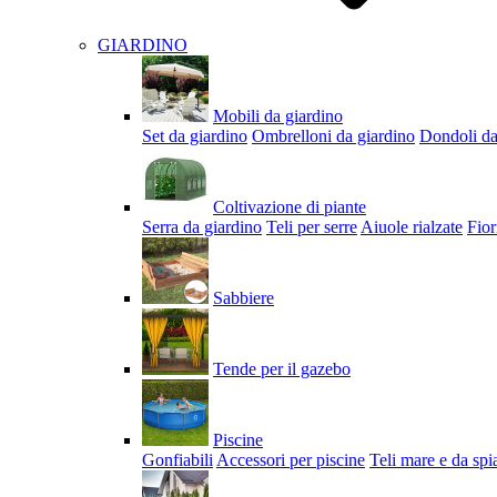
GIARDINO
Mobili da giardino
Set da giardino
Ombrelloni da giardino
Dondoli da
Coltivazione di piante
Serra da giardino
Teli per serre
Aiuole rialzate
Fior
Sabbiere
Tende per il gazebo
Piscine
Gonfiabili
Accessori per piscine
Teli mare e da spi