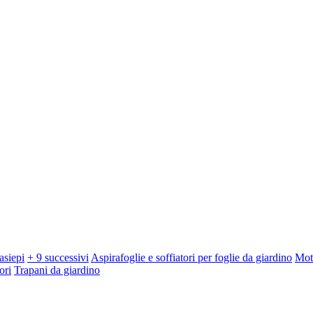
asiepi
+ 9 successivi
Aspirafoglie e soffiatori per foglie da giardino
Mot
ori
Trapani da giardino