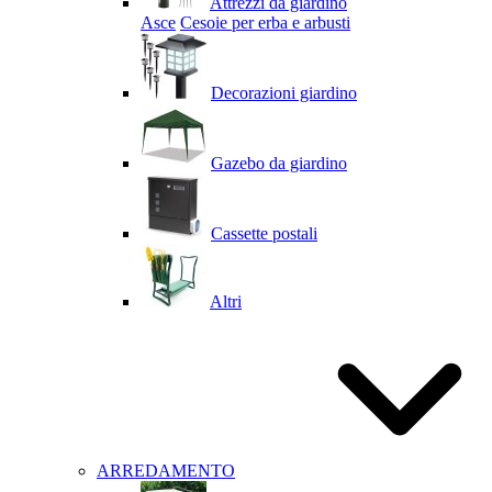
Attrezzi da giardino
Asce
Cesoie per erba e arbusti
Decorazioni giardino
Gazebo da giardino
Cassette postali
Altri
ARREDAMENTO