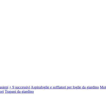
asiepi
+ 9 successivi
Aspirafoglie e soffiatori per foglie da giardino
Mot
ori
Trapani da giardino