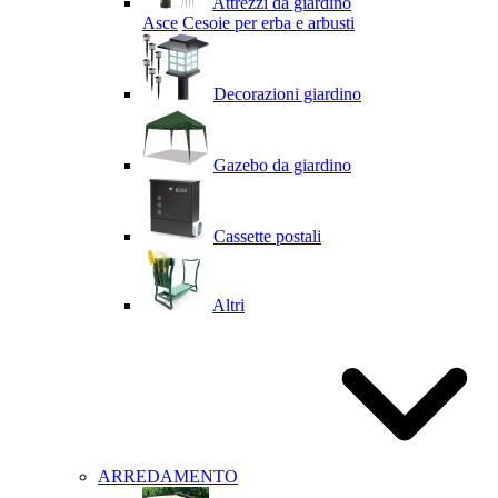
Attrezzi da giardino
Asce
Cesoie per erba e arbusti
Decorazioni giardino
Gazebo da giardino
Cassette postali
Altri
ARREDAMENTO