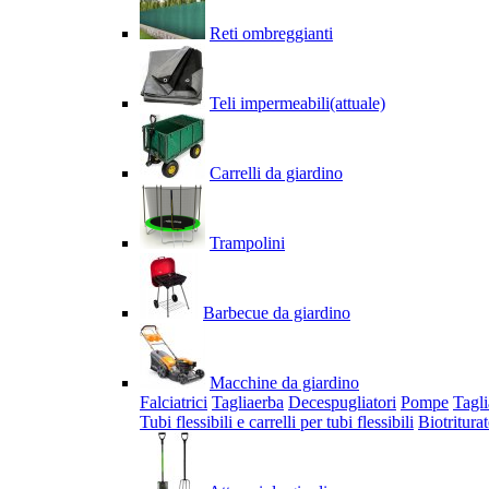
Reti ombreggianti
Teli impermeabili
(attuale)
Carrelli da giardino
Trampolini
Barbecue da giardino
Macchine da giardino
Falciatrici
Tagliaerba
Decespugliatori
Pompe
Tagli
Tubi flessibili e carrelli per tubi flessibili
Biotriturat