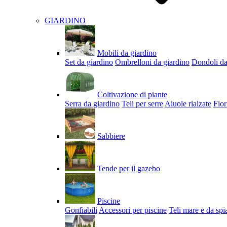
GIARDINO
Mobili da giardino
Set da giardino
Ombrelloni da giardino
Dondoli da
Coltivazione di piante
Serra da giardino
Teli per serre
Aiuole rialzate
Fior
Sabbiere
Tende per il gazebo
Piscine
Gonfiabili
Accessori per piscine
Teli mare e da spi