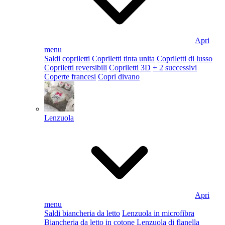
Apri
menu
Saldi copriletti
Copriletti tinta unita
Copriletti di lusso
Copriletti reversibili
Copriletti 3D
+ 2 successivi
Coperte francesi
Copri divano
Lenzuola
Apri
menu
Saldi biancheria da letto
Lenzuola in microfibra
Biancheria da letto in cotone
Lenzuola di flanella