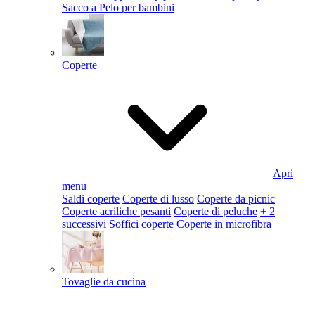
Sacco a Pelo per bambini
Coperte
Apri
menu
Saldi coperte
Coperte di lusso
Coperte da picnic
Coperte acriliche pesanti
Coperte di peluche
+ 2
successivi
Soffici coperte
Coperte in microfibra
Tovaglie da cucina