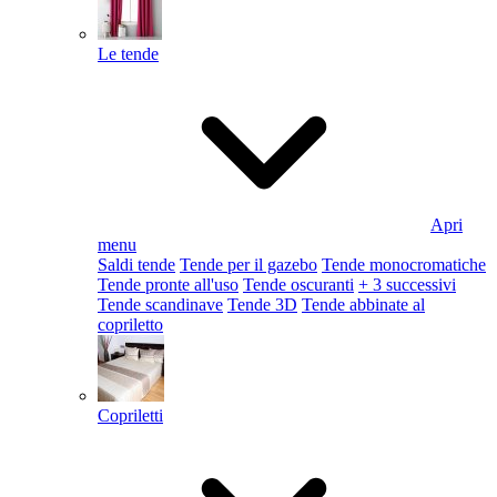
Le tende
Apri
menu
Saldi tende
Tende per il gazebo
Tende monocromatiche
Tende pronte all'uso
Tende oscuranti
+ 3 successivi
Tende scandinave
Tende 3D
Tende abbinate al
copriletto
Copriletti