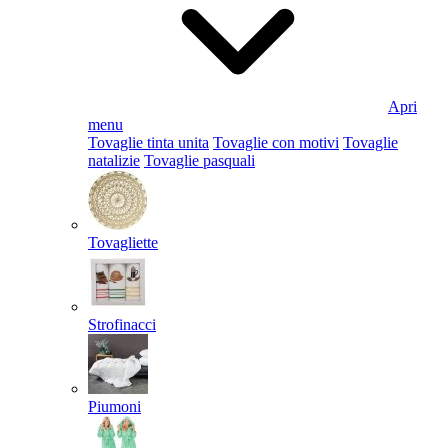
Apri
menu
Tovaglie tinta unita
Tovaglie con motivi
Tovaglie
natalizie
Tovaglie pasquali
Tovagliette
Strofinacci
Piumoni