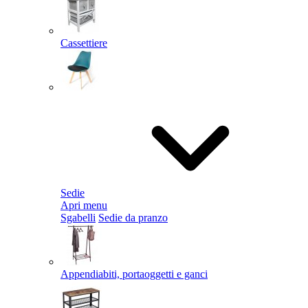
Cassettiere
Sedie
Apri menu
Sgabelli
Sedie da pranzo
Appendiabiti, portaoggetti e ganci