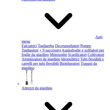
Apri
menu
Falciatrici
Tagliaerba
Decespugliatori
Pompe
Tagliasiepi
+ 9 successivi
Aspirafoglie e soffiatori per
foglie da giardino
Motoseghe
Scarificatori
Coltivatori
Atomizzatori da giardino
Idropulitrici
Tubi flessibili e
carrelli per tubi flessibili
Biotrituratori
Trapani da
giardino
Attrezzi da giardino