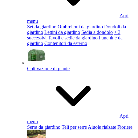
Apri
menu
Set da giardino
Ombrelloni da giardino
Dondoli da
giardino
Lettini da giardino
Sedia a dondolo
+ 3
successivi
Tavoli e sedie da giardino
Panchine da
giardino
Contenitori da esterno
Coltivazione di piante
Apri
menu
Serra da giardino
Teli per serre
Aiuole rialzate
Fioriere