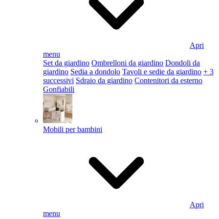
Apri
menu
Set da giardino
Ombrelloni da giardino
Dondoli da
giardino
Sedia a dondolo
Tavoli e sedie da giardino
+ 3
successivi
Sdraio da giardino
Contenitori da esterno
Gonfiabili
Mobili per bambini
Apri
menu