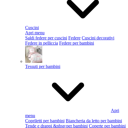
Cuscini
Apri menu
Saldi federe per cuscini
Federe
Cuscini decorativi
Federe in pelliccia
Federe per bambini
Tessuti per bambini
Apri
menu
Copriletti per bambini
Biancheria da letto per bambini
Tende e drappi &nbsp;per bambini
Coperte per bambini