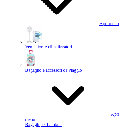
Apri menu
Ventilatori e climatizzatori
Bagaglio e accessori da viaggio
Apri
menu
Bagagli per bambini