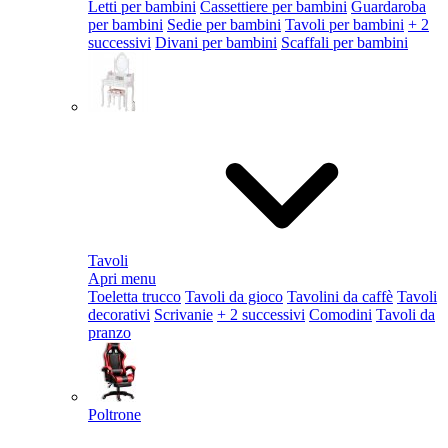
Letti per bambini
Cassettiere per bambini
Guardaroba
per bambini
Sedie per bambini
Tavoli per bambini
+ 2
successivi
Divani per bambini
Scaffali per bambini
Tavoli
Apri menu
Toeletta trucco
Tavoli da gioco
Tavolini da caffè
Tavoli
decorativi
Scrivanie
+ 2 successivi
Comodini
Tavoli da
pranzo
Poltrone