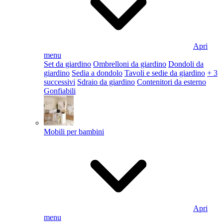
Apri
menu
Set da giardino
Ombrelloni da giardino
Dondoli da
giardino
Sedia a dondolo
Tavoli e sedie da giardino
+ 3
successivi
Sdraio da giardino
Contenitori da esterno
Gonfiabili
Mobili per bambini
Apri
menu