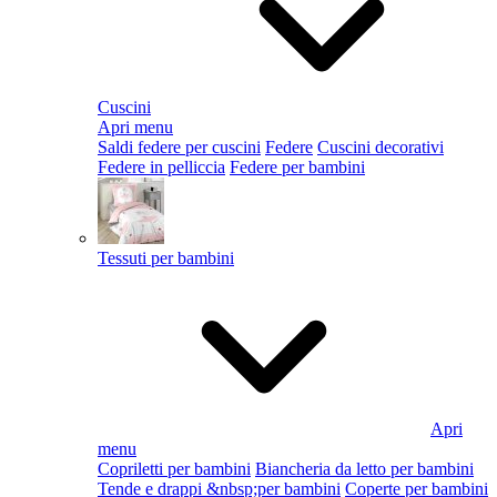
Cuscini
Apri menu
Saldi federe per cuscini
Federe
Cuscini decorativi
Federe in pelliccia
Federe per bambini
Tessuti per bambini
Apri
menu
Copriletti per bambini
Biancheria da letto per bambini
Tende e drappi &nbsp;per bambini
Coperte per bambini