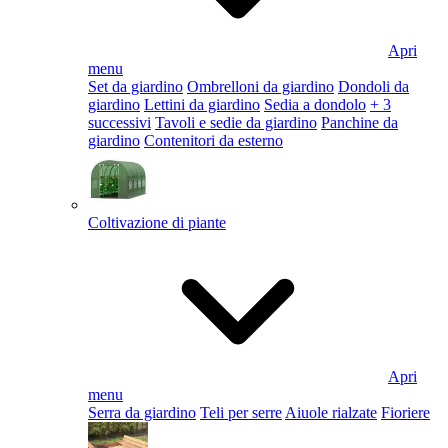
Apri
menu
Set da giardino
Ombrelloni da giardino
Dondoli da
giardino
Lettini da giardino
Sedia a dondolo
+ 3
successivi
Tavoli e sedie da giardino
Panchine da
giardino
Contenitori da esterno
Coltivazione di piante
Apri
menu
Serra da giardino
Teli per serre
Aiuole rialzate
Fioriere