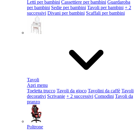
Letti per bambini
Cassettiere per bambini
Guardaroba
per bambini
Sedie per bambini
Tavoli per bambini
+ 2
successivi
Divani per bambini
Scaffali per bambini
Tavoli
Apri menu
Toeletta trucco
Tavoli da gioco
Tavolini da caffè
Tavoli
decorativi
Scrivanie
+ 2 successivi
Comodini
Tavoli da
pranzo
Poltrone