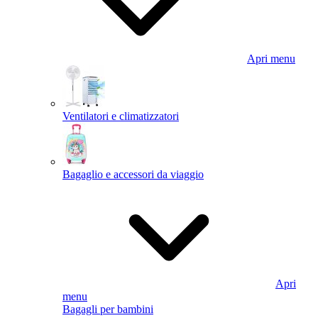
Apri menu
Ventilatori e climatizzatori
Bagaglio e accessori da viaggio
Apri
menu
Bagagli per bambini