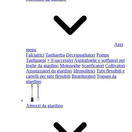
Apri
menu
Falciatrici
Tagliaerba
Decespugliatori
Pompe
Tagliasiepi
+ 9 successivi
Aspirafoglie e soffiatori per
foglie da giardino
Motoseghe
Scarificatori
Coltivatori
Atomizzatori da giardino
Idropulitrici
Tubi flessibili e
carrelli per tubi flessibili
Biotrituratori
Trapani da
giardino
Attrezzi da giardino