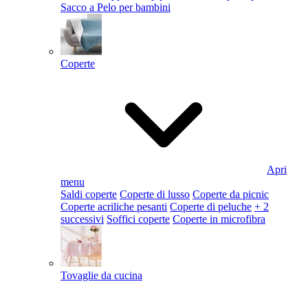
Sacco a Pelo per bambini
Coperte
Apri
menu
Saldi coperte
Coperte di lusso
Coperte da picnic
Coperte acriliche pesanti
Coperte di peluche
+ 2
successivi
Soffici coperte
Coperte in microfibra
Tovaglie da cucina