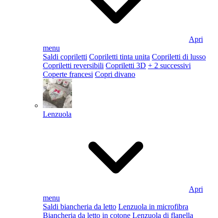
Apri
menu
Saldi copriletti
Copriletti tinta unita
Copriletti di lusso
Copriletti reversibili
Copriletti 3D
+ 2 successivi
Coperte francesi
Copri divano
Lenzuola
Apri
menu
Saldi biancheria da letto
Lenzuola in microfibra
Biancheria da letto in cotone
Lenzuola di flanella