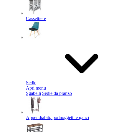
Cassettiere
Sedie
Apri menu
Sgabelli
Sedie da pranzo
Appendiabiti, portaoggetti e ganci