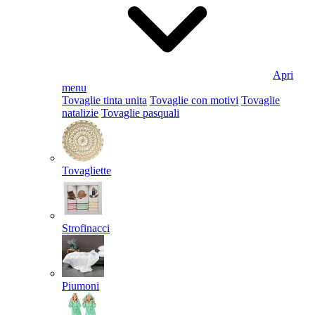
Apri
menu
Tovaglie tinta unita
Tovaglie con motivi
Tovaglie
natalizie
Tovaglie pasquali
Tovagliette
Strofinacci
Piumoni