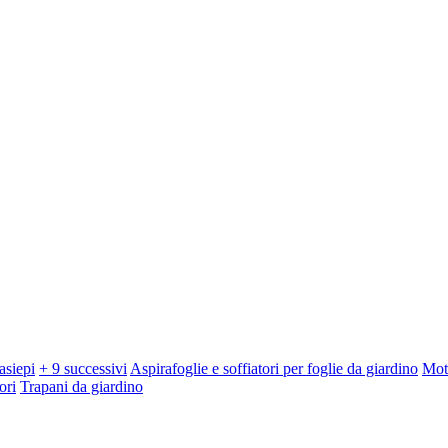
asiepi
+ 9 successivi
Aspirafoglie e soffiatori per foglie da giardino
Mot
ori
Trapani da giardino