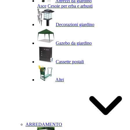
Attrezzi da giardino
Asce
Cesoie per erba e arbusti
Decorazioni giardino
Gazebo da giardino
Cassette postali
Altri
ARREDAMENTO