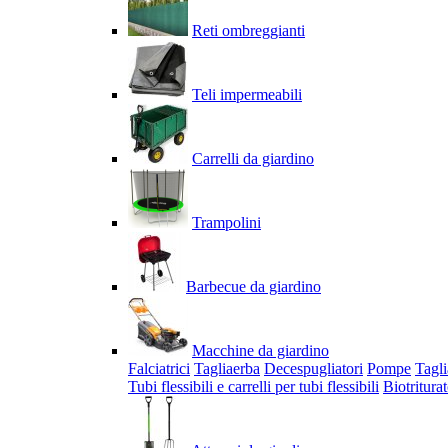
Reti ombreggianti
Teli impermeabili
Carrelli da giardino
Trampolini
Barbecue da giardino
Macchine da giardino
Falciatrici
Tagliaerba
Decespugliatori
Pompe
Tagli
Tubi flessibili e carrelli per tubi flessibili
Biotriturat