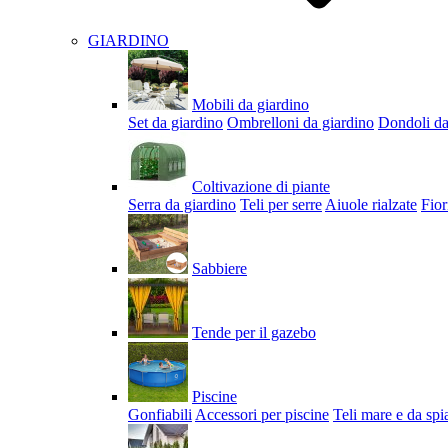
GIARDINO
Mobili da giardino
Set da giardino
Ombrelloni da giardino
Dondoli da
Coltivazione di piante
Serra da giardino
Teli per serre
Aiuole rialzate
Fior
Sabbiere
Tende per il gazebo
Piscine
Gonfiabili
Accessori per piscine
Teli mare e da spi