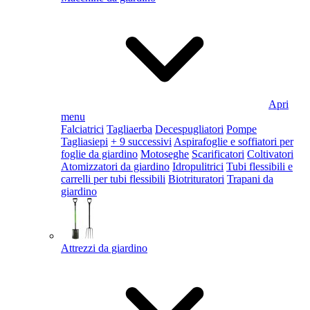
Apri
menu
Falciatrici
Tagliaerba
Decespugliatori
Pompe
Tagliasiepi
+ 9 successivi
Aspirafoglie e soffiatori per
foglie da giardino
Motoseghe
Scarificatori
Coltivatori
Atomizzatori da giardino
Idropulitrici
Tubi flessibili e
carrelli per tubi flessibili
Biotrituratori
Trapani da
giardino
Attrezzi da giardino