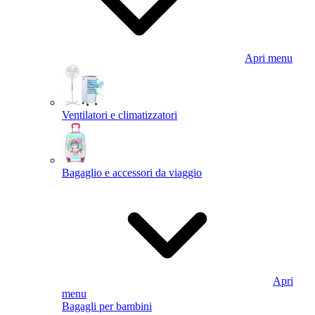
Apri menu
Ventilatori e climatizzatori
Bagaglio e accessori da viaggio
Apri
menu
Bagagli per bambini