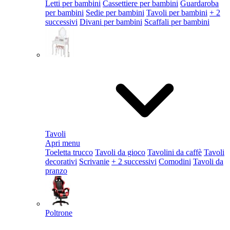
Letti per bambini
Cassettiere per bambini
Guardaroba
per bambini
Sedie per bambini
Tavoli per bambini
+ 2
successivi
Divani per bambini
Scaffali per bambini
Tavoli
Apri menu
Toeletta trucco
Tavoli da gioco
Tavolini da caffè
Tavoli
decorativi
Scrivanie
+ 2 successivi
Comodini
Tavoli da
pranzo
Poltrone