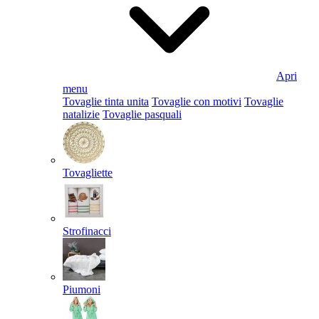
Apri
menu
Tovaglie tinta unita
Tovaglie con motivi
Tovaglie
natalizie
Tovaglie pasquali
Tovagliette
Strofinacci
Piumoni