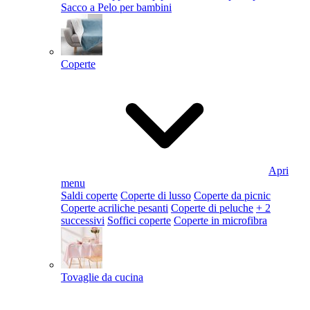
Sacco a Pelo per bambini
Coperte
Apri
menu
Saldi coperte
Coperte di lusso
Coperte da picnic
Coperte acriliche pesanti
Coperte di peluche
+ 2
successivi
Soffici coperte
Coperte in microfibra
Tovaglie da cucina