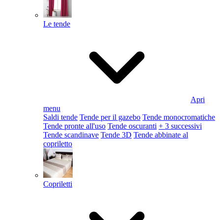
Le tende
Apri
menu
Saldi tende
Tende per il gazebo
Tende monocromatiche
Tende pronte all'uso
Tende oscuranti
+ 3 successivi
Tende scandinave
Tende 3D
Tende abbinate al
copriletto
Copriletti