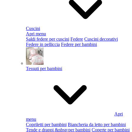
Cuscini
Apri menu
Saldi federe per cuscini
Federe
Cuscini decorativi
Federe in pelliccia
Federe per bambini
Tessuti per bambini
Apri
menu
Copriletti per bambini
Biancheria da letto per bambini
Tende e drappi &nbsp;per bambini
Coperte per bambini