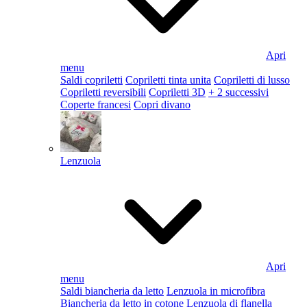
Apri
menu
Saldi copriletti
Copriletti tinta unita
Copriletti di lusso
Copriletti reversibili
Copriletti 3D
+ 2 successivi
Coperte francesi
Copri divano
Lenzuola
Apri
menu
Saldi biancheria da letto
Lenzuola in microfibra
Biancheria da letto in cotone
Lenzuola di flanella