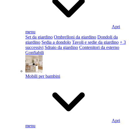
Apri
menu
Set da giardino
Ombrelloni da giardino
Dondoli da
giardino
Sedia a dondolo
Tavoli e sedie da giardino
+ 3
successivi
Sdraio da giardino
Contenitori da esterno
Gonfiabili
Mobili per bambini
Apri
menu