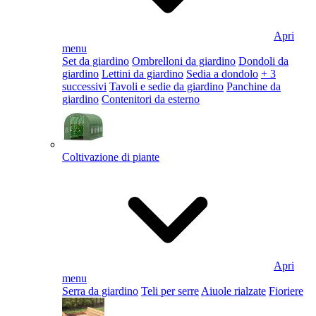
Apri
menu
Set da giardino
Ombrelloni da giardino
Dondoli da
giardino
Lettini da giardino
Sedia a dondolo
+ 3
successivi
Tavoli e sedie da giardino
Panchine da
giardino
Contenitori da esterno
Coltivazione di piante
Apri
menu
Serra da giardino
Teli per serre
Aiuole rialzate
Fioriere