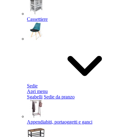
Cassettiere
Sedie
Apri menu
Sgabelli
Sedie da pranzo
Appendiabiti, portaoggetti e ganci