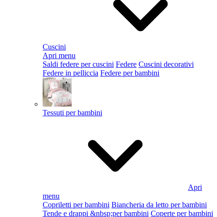
Cuscini
Apri menu
Saldi federe per cuscini
Federe
Cuscini decorativi
Federe in pelliccia
Federe per bambini
Tessuti per bambini
Apri
menu
Copriletti per bambini
Biancheria da letto per bambini
Tende e drappi &nbsp;per bambini
Coperte per bambini