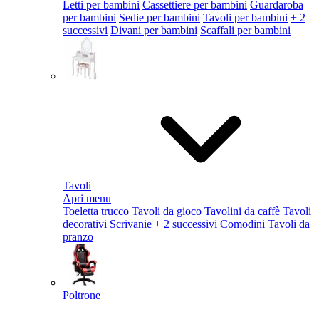
Letti per bambini
Cassettiere per bambini
Guardaroba
per bambini
Sedie per bambini
Tavoli per bambini
+ 2
successivi
Divani per bambini
Scaffali per bambini
Tavoli
Apri menu
Toeletta trucco
Tavoli da gioco
Tavolini da caffè
Tavoli
decorativi
Scrivanie
+ 2 successivi
Comodini
Tavoli da
pranzo
Poltrone