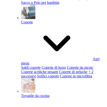
Sacco a Pelo per bambini
Coperte
Apri
menu
Saldi coperte
Coperte di lusso
Coperte da picnic
Coperte acriliche pesanti
Coperte di peluche
+ 2
successivi
Soffici coperte
Coperte in microfibra
Tovaglie da cucina