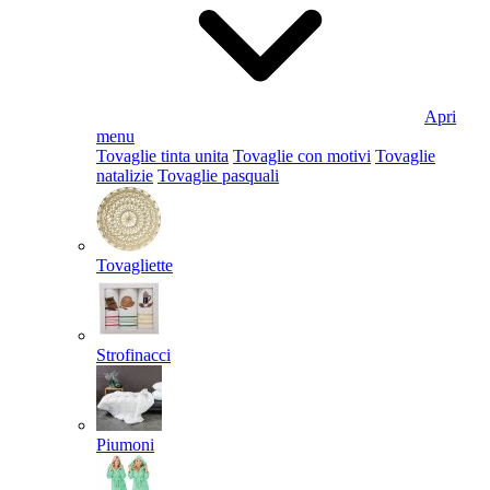
Apri
menu
Tovaglie tinta unita
Tovaglie con motivi
Tovaglie
natalizie
Tovaglie pasquali
Tovagliette
Strofinacci
Piumoni