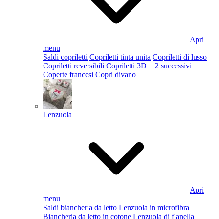
Apri
menu
Saldi copriletti
Copriletti tinta unita
Copriletti di lusso
Copriletti reversibili
Copriletti 3D
+ 2 successivi
Coperte francesi
Copri divano
Lenzuola
Apri
menu
Saldi biancheria da letto
Lenzuola in microfibra
Biancheria da letto in cotone
Lenzuola di flanella