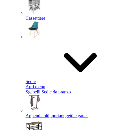
Cassettiere
Sedie
Apri menu
Sgabelli
Sedie da pranzo
Appendiabiti, portaoggetti e ganci