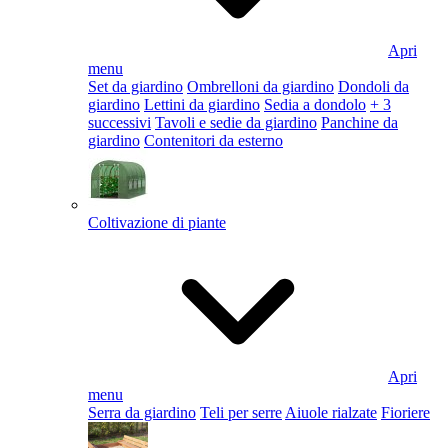
Apri
menu
Set da giardino
Ombrelloni da giardino
Dondoli da
giardino
Lettini da giardino
Sedia a dondolo
+ 3
successivi
Tavoli e sedie da giardino
Panchine da
giardino
Contenitori da esterno
Coltivazione di piante
Apri
menu
Serra da giardino
Teli per serre
Aiuole rialzate
Fioriere