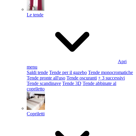
Le tende
Apri
menu
Saldi tende
Tende per il gazebo
Tende monocromatiche
Tende pronte all'uso
Tende oscuranti
+ 3 successivi
Tende scandinave
Tende 3D
Tende abbinate al
copriletto
Copriletti