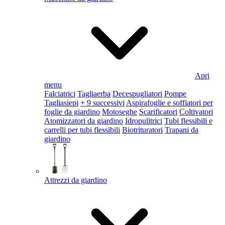
Apri
menu
Falciatrici
Tagliaerba
Decespugliatori
Pompe
Tagliasiepi
+ 9 successivi
Aspirafoglie e soffiatori per
foglie da giardino
Motoseghe
Scarificatori
Coltivatori
Atomizzatori da giardino
Idropulitrici
Tubi flessibili e
carrelli per tubi flessibili
Biotrituratori
Trapani da
giardino
Attrezzi da giardino