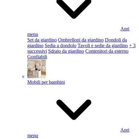
Apri
menu
Set da giardino
Ombrelloni da giardino
Dondoli da
giardino
Sedia a dondolo
Tavoli e sedie da giardino
+ 3
successivi
Sdraio da giardino
Contenitori da esterno
Gonfiabili
Mobili per bambini
Apri
menu