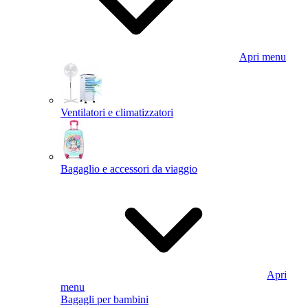
Apri menu
Ventilatori e climatizzatori
Bagaglio e accessori da viaggio
Apri
menu
Bagagli per bambini