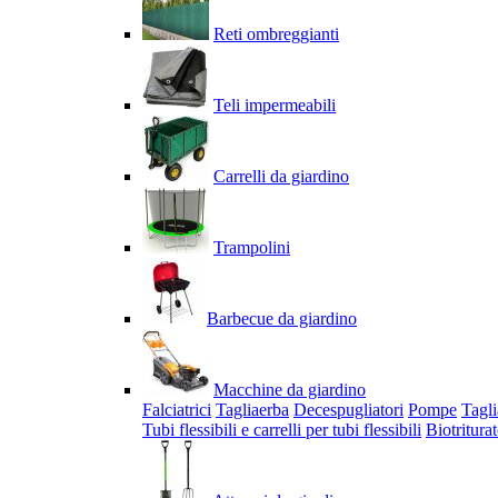
Reti ombreggianti
Teli impermeabili
Carrelli da giardino
Trampolini
Barbecue da giardino
Macchine da giardino
Falciatrici
Tagliaerba
Decespugliatori
Pompe
Tagli
Tubi flessibili e carrelli per tubi flessibili
Biotriturat