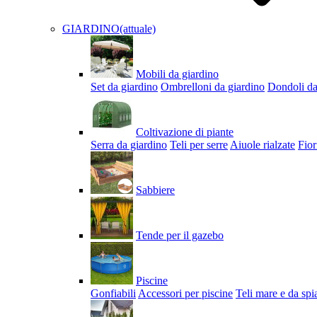
GIARDINO
(attuale)
Mobili da giardino
Set da giardino
Ombrelloni da giardino
Dondoli da
Coltivazione di piante
Serra da giardino
Teli per serre
Aiuole rialzate
Fior
Sabbiere
Tende per il gazebo
Piscine
Gonfiabili
Accessori per piscine
Teli mare e da spi