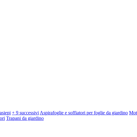
asiepi
+ 9 successivi
Aspirafoglie e soffiatori per foglie da giardino
Mot
ori
Trapani da giardino