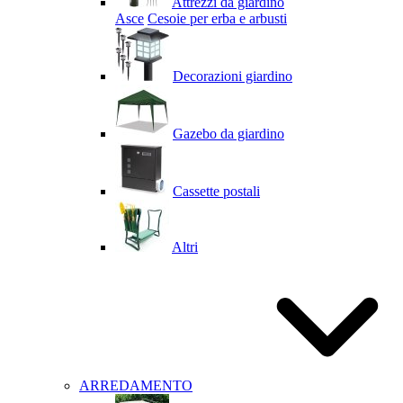
Attrezzi da giardino
Asce
Cesoie per erba e arbusti
Decorazioni giardino
Gazebo da giardino
Cassette postali
Altri
ARREDAMENTO