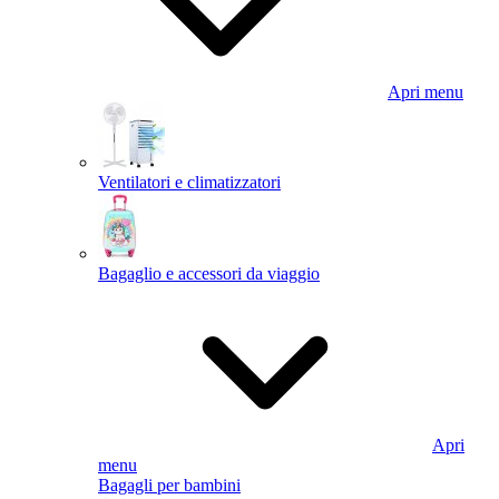
Apri menu
Ventilatori e climatizzatori
Bagaglio e accessori da viaggio
Apri
menu
Bagagli per bambini