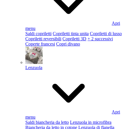
Apri
menu
Saldi copriletti
Copriletti tinta unita
Copriletti di lusso
Copriletti reversibili
Copriletti 3D
+ 2 successivi
Coperte francesi
Copri divano
Lenzuola
Apri
menu
Saldi biancheria da letto
Lenzuola in microfibra
Biancheria da letto in cotone
Lenzuola di flanella