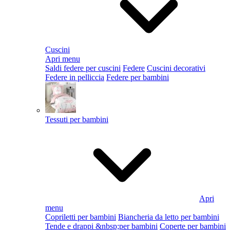
Cuscini
Apri menu
Saldi federe per cuscini
Federe
Cuscini decorativi
Federe in pelliccia
Federe per bambini
Tessuti per bambini
Apri
menu
Copriletti per bambini
Biancheria da letto per bambini
Tende e drappi &nbsp;per bambini
Coperte per bambini