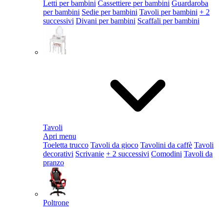
Letti per bambini
Cassettiere per bambini
Guardaroba
per bambini
Sedie per bambini
Tavoli per bambini
+ 2
successivi
Divani per bambini
Scaffali per bambini
Tavoli
Apri menu
Toeletta trucco
Tavoli da gioco
Tavolini da caffè
Tavoli
decorativi
Scrivanie
+ 2 successivi
Comodini
Tavoli da
pranzo
Poltrone