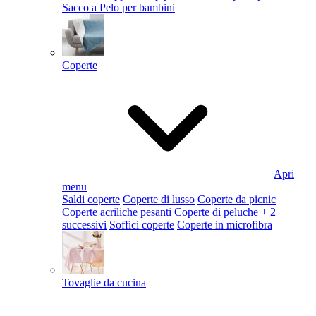
Sacco a Pelo per bambini
Coperte
Apri
menu
Saldi coperte
Coperte di lusso
Coperte da picnic
Coperte acriliche pesanti
Coperte di peluche
+ 2
successivi
Soffici coperte
Coperte in microfibra
Tovaglie da cucina