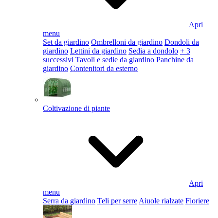
Apri
menu
Set da giardino
Ombrelloni da giardino
Dondoli da
giardino
Lettini da giardino
Sedia a dondolo
+ 3
successivi
Tavoli e sedie da giardino
Panchine da
giardino
Contenitori da esterno
Coltivazione di piante
Apri
menu
Serra da giardino
Teli per serre
Aiuole rialzate
Fioriere