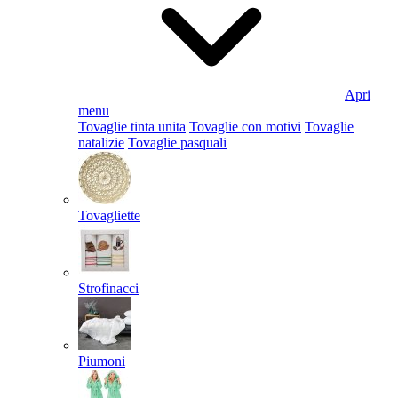
Apri
menu
Tovaglie tinta unita
Tovaglie con motivi
Tovaglie
natalizie
Tovaglie pasquali
Tovagliette
Strofinacci
Piumoni