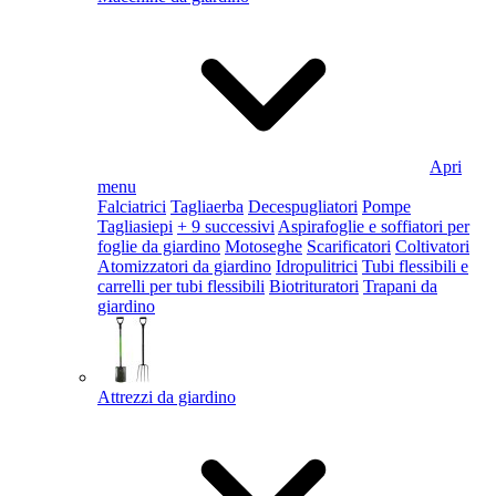
Apri
menu
Falciatrici
Tagliaerba
Decespugliatori
Pompe
Tagliasiepi
+ 9 successivi
Aspirafoglie e soffiatori per
foglie da giardino
Motoseghe
Scarificatori
Coltivatori
Atomizzatori da giardino
Idropulitrici
Tubi flessibili e
carrelli per tubi flessibili
Biotrituratori
Trapani da
giardino
Attrezzi da giardino