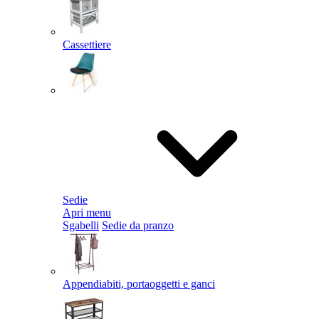
Cassettiere
Sedie
Apri menu
Sgabelli
Sedie da pranzo
Appendiabiti, portaoggetti e ganci