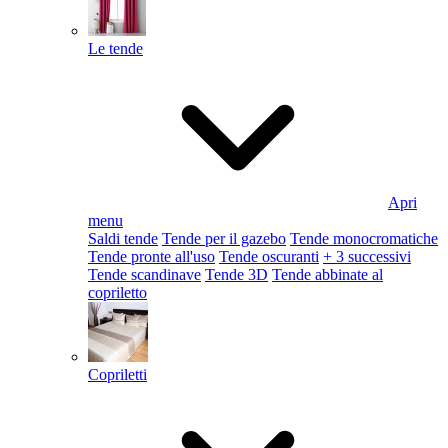
Le tende
Apri
menu
Saldi tende
Tende per il gazebo
Tende monocromatiche
Tende pronte all'uso
Tende oscuranti
+ 3 successivi
Tende scandinave
Tende 3D
Tende abbinate al
copriletto
Copriletti