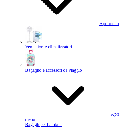
Apri menu
Ventilatori e climatizzatori
Bagaglio e accessori da viaggio
Apri
menu
Bagagli per bambini