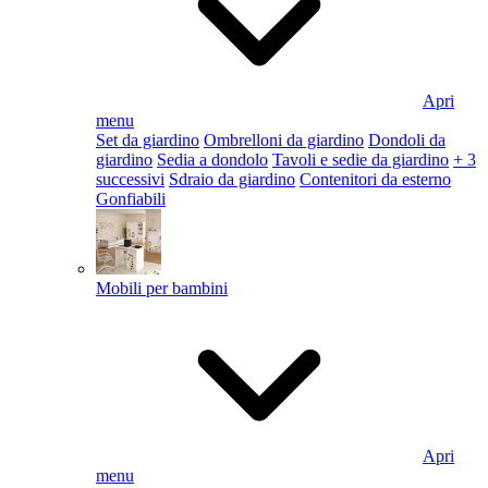
Apri
menu
Set da giardino
Ombrelloni da giardino
Dondoli da
giardino
Sedia a dondolo
Tavoli e sedie da giardino
+ 3
successivi
Sdraio da giardino
Contenitori da esterno
Gonfiabili
Mobili per bambini
Apri
menu