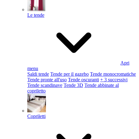
Le tende
Apri
menu
Saldi tende
Tende per il gazebo
Tende monocromatiche
Tende pronte all'uso
Tende oscuranti
+ 3 successivi
Tende scandinave
Tende 3D
Tende abbinate al
copriletto
Copriletti