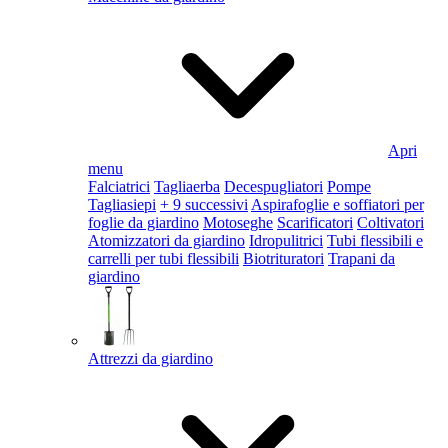
Apri
menu
Falciatrici
Tagliaerba
Decespugliatori
Pompe
Tagliasiepi
+ 9 successivi
Aspirafoglie e soffiatori per
foglie da giardino
Motoseghe
Scarificatori
Coltivatori
Atomizzatori da giardino
Idropulitrici
Tubi flessibili e
carrelli per tubi flessibili
Biotrituratori
Trapani da
giardino
Attrezzi da giardino