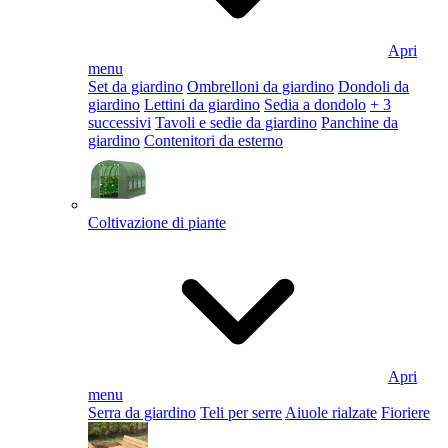
Apri
menu
Set da giardino
Ombrelloni da giardino
Dondoli da
giardino
Lettini da giardino
Sedia a dondolo
+ 3
successivi
Tavoli e sedie da giardino
Panchine da
giardino
Contenitori da esterno
Coltivazione di piante
Apri
menu
Serra da giardino
Teli per serre
Aiuole rialzate
Fioriere