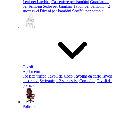
Letti per bambini
Cassettiere per bambini
Guardaroba
per bambini
Sedie per bambini
Tavoli per bambini
+ 2
successivi
Divani per bambini
Scaffali per bambini
Tavoli
Apri menu
Toeletta trucco
Tavoli da gioco
Tavolini da caffè
Tavoli
decorativi
Scrivanie
+ 2 successivi
Comodini
Tavoli da
pranzo
Poltrone