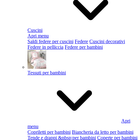
Cuscini
Apri menu
Saldi federe per cuscini
Federe
Cuscini decorativi
Federe in pelliccia
Federe per bambini
Tessuti per bambini
Apri
menu
Copriletti per bambini
Biancheria da letto per bambini
Tende e drappi &nbsp;per bambini
Coperte per bambini