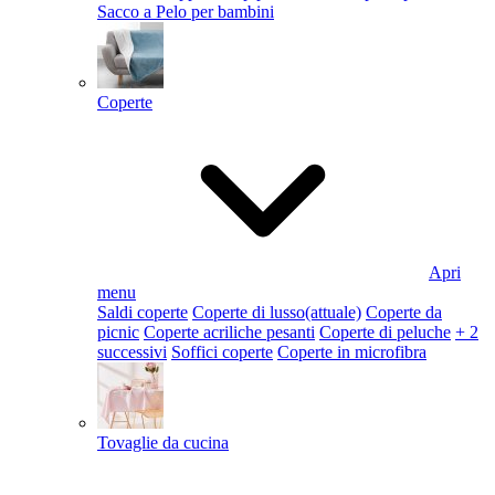
Sacco a Pelo per bambini
Coperte
Apri
menu
Saldi coperte
Coperte di lusso
(attuale)
Coperte da
picnic
Coperte acriliche pesanti
Coperte di peluche
+ 2
successivi
Soffici coperte
Coperte in microfibra
Tovaglie da cucina