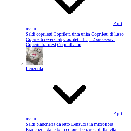
Apri
menu
Saldi copriletti
Copriletti tinta unita
Copriletti di lusso
Copriletti reversibili
Copriletti 3D
+ 2 successivi
Coperte francesi
Copri divano
Lenzuola
Apri
menu
Saldi biancheria da letto
Lenzuola in microfibra
Biancheria da letto in cotone
Lenzuola di flanella