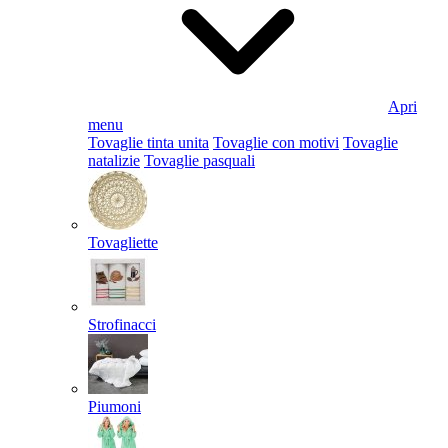
Apri
menu
Tovaglie tinta unita
Tovaglie con motivi
Tovaglie
natalizie
Tovaglie pasquali
Tovagliette
Strofinacci
Piumoni