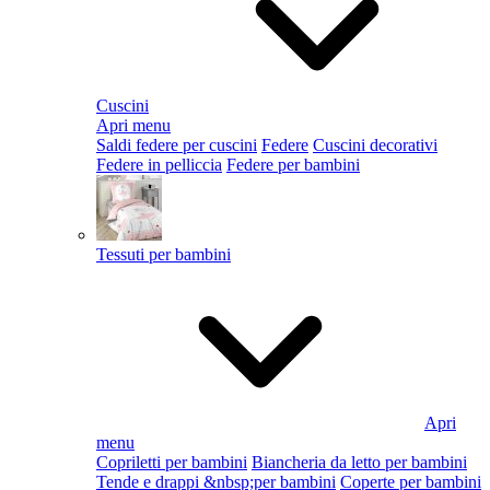
Cuscini
Apri menu
Saldi federe per cuscini
Federe
Cuscini decorativi
Federe in pelliccia
Federe per bambini
Tessuti per bambini
Apri
menu
Copriletti per bambini
Biancheria da letto per bambini
Tende e drappi &nbsp;per bambini
Coperte per bambini