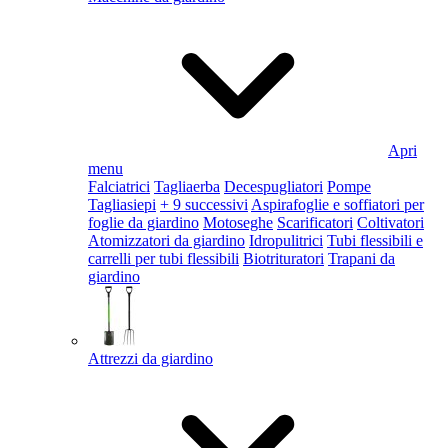
Apri
menu
Falciatrici
Tagliaerba
Decespugliatori
Pompe
Tagliasiepi
+ 9 successivi
Aspirafoglie e soffiatori per
foglie da giardino
Motoseghe
Scarificatori
Coltivatori
Atomizzatori da giardino
Idropulitrici
Tubi flessibili e
carrelli per tubi flessibili
Biotrituratori
Trapani da
giardino
Attrezzi da giardino