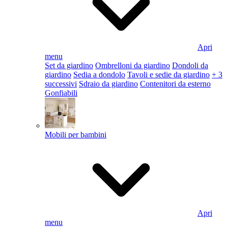
Apri
menu
Set da giardino
Ombrelloni da giardino
Dondoli da
giardino
Sedia a dondolo
Tavoli e sedie da giardino
+ 3
successivi
Sdraio da giardino
Contenitori da esterno
Gonfiabili
Mobili per bambini
Apri
menu