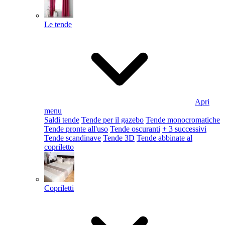
Le tende
Apri
menu
Saldi tende
Tende per il gazebo
Tende monocromatiche
Tende pronte all'uso
Tende oscuranti
+ 3 successivi
Tende scandinave
Tende 3D
Tende abbinate al
copriletto
Copriletti