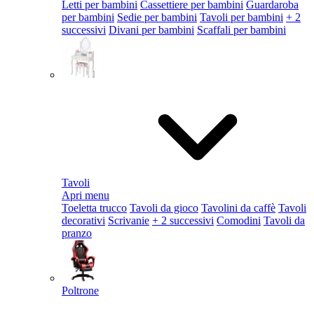
Letti per bambini
Cassettiere per bambini
Guardaroba
per bambini
Sedie per bambini
Tavoli per bambini
+ 2
successivi
Divani per bambini
Scaffali per bambini
Tavoli
Apri menu
Toeletta trucco
Tavoli da gioco
Tavolini da caffè
Tavoli
decorativi
Scrivanie
+ 2 successivi
Comodini
Tavoli da
pranzo
Poltrone