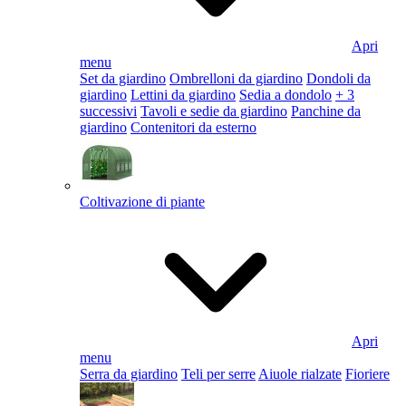
Apri
menu
Set da giardino
Ombrelloni da giardino
Dondoli da
giardino
Lettini da giardino
Sedia a dondolo
+ 3
successivi
Tavoli e sedie da giardino
Panchine da
giardino
Contenitori da esterno
Coltivazione di piante
Apri
menu
Serra da giardino
Teli per serre
Aiuole rialzate
Fioriere