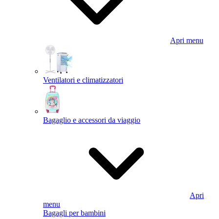
Apri menu
Ventilatori e climatizzatori
Bagaglio e accessori da viaggio
Apri
menu
Bagagli per bambini