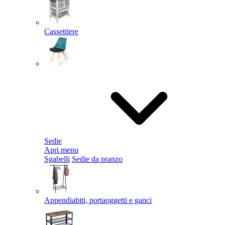
Cassettiere
Sedie
Apri menu
Sgabelli
Sedie da pranzo
Appendiabiti, portaoggetti e ganci