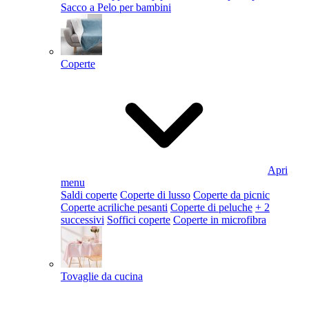
Sacco a Pelo per bambini
Coperte
Apri
menu
Saldi coperte
Coperte di lusso
Coperte da picnic
Coperte acriliche pesanti
Coperte di peluche
+ 2
successivi
Soffici coperte
Coperte in microfibra
Tovaglie da cucina