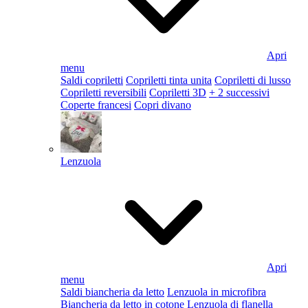
Apri
menu
Saldi copriletti
Copriletti tinta unita
Copriletti di lusso
Copriletti reversibili
Copriletti 3D
+ 2 successivi
Coperte francesi
Copri divano
Lenzuola
Apri
menu
Saldi biancheria da letto
Lenzuola in microfibra
Biancheria da letto in cotone
Lenzuola di flanella