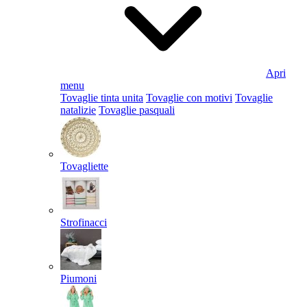
Apri
menu
Tovaglie tinta unita
Tovaglie con motivi
Tovaglie
natalizie
Tovaglie pasquali
Tovagliette
Strofinacci
Piumoni