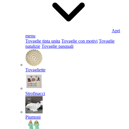
Apri
menu
Tovaglie tinta unita
Tovaglie con motivi
Tovaglie
natalizie
Tovaglie pasquali
Tovagliette
Strofinacci
Piumoni