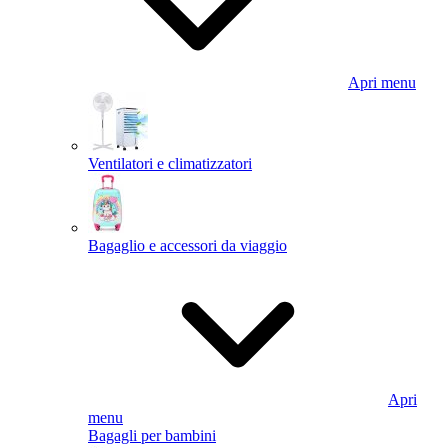
Apri menu
Ventilatori e climatizzatori
Bagaglio e accessori da viaggio
Apri
menu
Bagagli per bambini