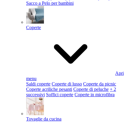
Sacco a Pelo per bambini
Coperte
Apri
menu
Saldi coperte
Coperte di lusso
Coperte da picnic
Coperte acriliche pesanti
Coperte di peluche
+ 2
successivi
Soffici coperte
Coperte in microfibra
Tovaglie da cucina