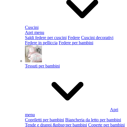
Cuscini
Apri menu
Saldi federe per cuscini
Federe
Cuscini decorativi
Federe in pelliccia
Federe per bambini
Tessuti per bambini
Apri
menu
Copriletti per bambini
Biancheria da letto per bambini
Tende e drappi &nbsp;per bambini
Coperte per bambini