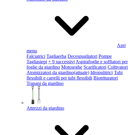
Apri
menu
Falciatrici
Tagliaerba
Decespugliatori
Pompe
Tagliasiepi
+ 9 successivi
Aspirafoglie e soffiatori per
foglie da giardino
Motoseghe
Scarificatori
Coltivatori
Atomizzatori da giardino
(attuale)
Idropulitrici
Tubi
flessibili e carrelli per tubi flessibili
Biotrituratori
Trapani da giardino
Attrezzi da giardino