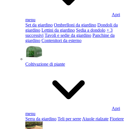
Apri
menu
Set da giardino
Ombrelloni da giardino
Dondoli da
giardino
Lettini da giardino
Sedia a dondolo
+ 3
successivi
Tavoli e sedie da giardino
Panchine da
giardino
Contenitori da esterno
Coltivazione di piante
Apri
menu
Serra da giardino
Teli per serre
Aiuole rialzate
Fioriere