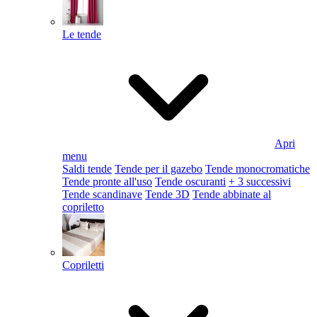
Le tende
Apri
menu
Saldi tende
Tende per il gazebo
Tende monocromatiche
Tende pronte all'uso
Tende oscuranti
+ 3 successivi
Tende scandinave
Tende 3D
Tende abbinate al
copriletto
Copriletti