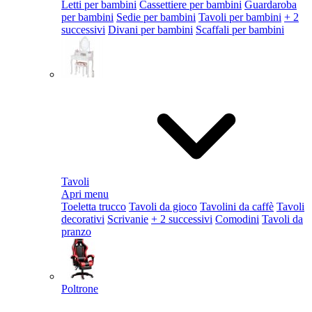
Letti per bambini
Cassettiere per bambini
Guardaroba
per bambini
Sedie per bambini
Tavoli per bambini
+ 2
successivi
Divani per bambini
Scaffali per bambini
Tavoli
Apri menu
Toeletta trucco
Tavoli da gioco
Tavolini da caffè
Tavoli
decorativi
Scrivanie
+ 2 successivi
Comodini
Tavoli da
pranzo
Poltrone