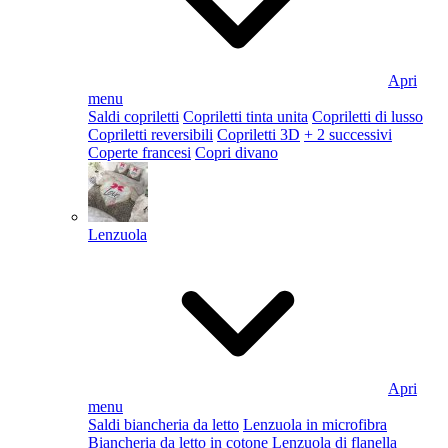
Apri
menu
Saldi copriletti
Copriletti tinta unita
Copriletti di lusso
Copriletti reversibili
Copriletti 3D
+ 2 successivi
Coperte francesi
Copri divano
Lenzuola
Apri
menu
Saldi biancheria da letto
Lenzuola in microfibra
Biancheria da letto in cotone
Lenzuola di flanella