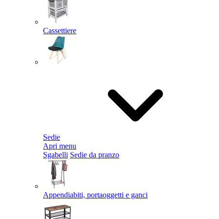
Cassettiere
Sedie
Apri menu
Sgabelli
Sedie da pranzo
Appendiabiti, portaoggetti e ganci