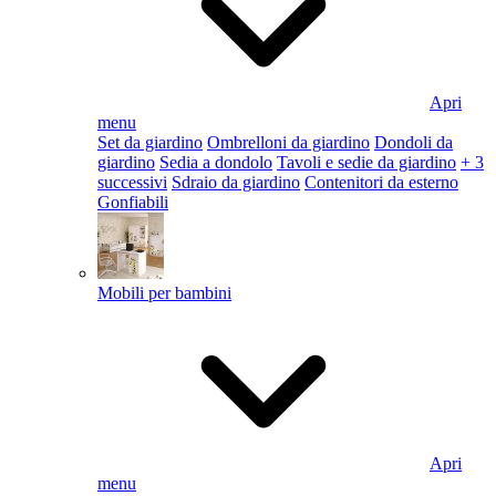
Apri
menu
Set da giardino
Ombrelloni da giardino
Dondoli da
giardino
Sedia a dondolo
Tavoli e sedie da giardino
+ 3
successivi
Sdraio da giardino
Contenitori da esterno
Gonfiabili
Mobili per bambini
Apri
menu