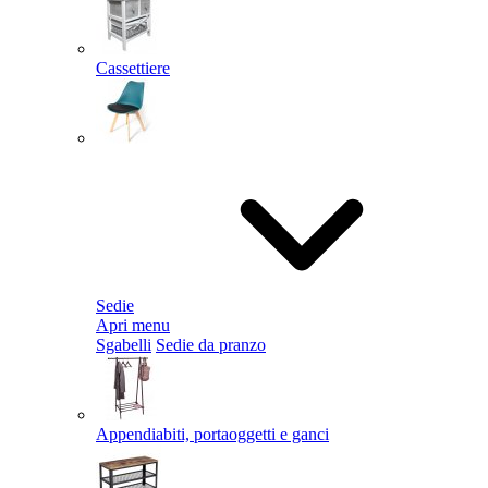
Cassettiere
Sedie
Apri menu
Sgabelli
Sedie da pranzo
Appendiabiti, portaoggetti e ganci