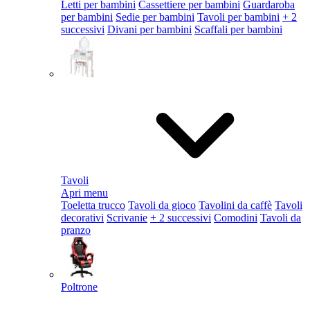
Letti per bambini
Cassettiere per bambini
Guardaroba
per bambini
Sedie per bambini
Tavoli per bambini
+ 2
successivi
Divani per bambini
Scaffali per bambini
Tavoli
Apri menu
Toeletta trucco
Tavoli da gioco
Tavolini da caffè
Tavoli
decorativi
Scrivanie
+ 2 successivi
Comodini
Tavoli da
pranzo
Poltrone