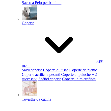
Sacco a Pelo per bambini
Coperte
Apri
menu
Saldi coperte
Coperte di lusso
Coperte da picnic
Coperte acriliche pesanti
Coperte di peluche
+ 2
successivi
Soffici coperte
Coperte in microfibra
Tovaglie da cucina