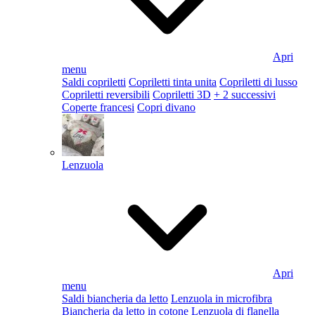
Apri
menu
Saldi copriletti
Copriletti tinta unita
Copriletti di lusso
Copriletti reversibili
Copriletti 3D
+ 2 successivi
Coperte francesi
Copri divano
Lenzuola
Apri
menu
Saldi biancheria da letto
Lenzuola in microfibra
Biancheria da letto in cotone
Lenzuola di flanella