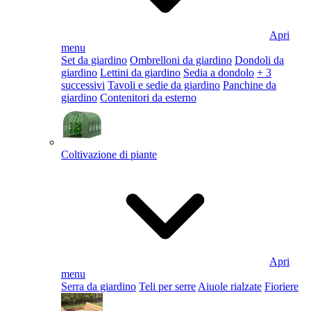
Apri
menu
Set da giardino
Ombrelloni da giardino
Dondoli da
giardino
Lettini da giardino
Sedia a dondolo
+ 3
successivi
Tavoli e sedie da giardino
Panchine da
giardino
Contenitori da esterno
Coltivazione di piante
Apri
menu
Serra da giardino
Teli per serre
Aiuole rialzate
Fioriere