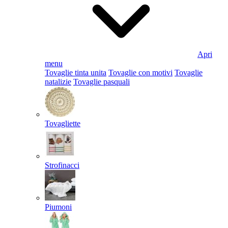
Apri
menu
Tovaglie tinta unita
Tovaglie con motivi
Tovaglie
natalizie
Tovaglie pasquali
Tovagliette
Strofinacci
Piumoni