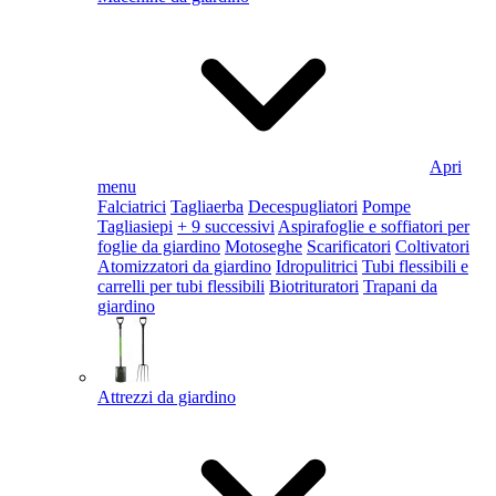
Apri
menu
Falciatrici
Tagliaerba
Decespugliatori
Pompe
Tagliasiepi
+ 9 successivi
Aspirafoglie e soffiatori per
foglie da giardino
Motoseghe
Scarificatori
Coltivatori
Atomizzatori da giardino
Idropulitrici
Tubi flessibili e
carrelli per tubi flessibili
Biotrituratori
Trapani da
giardino
Attrezzi da giardino