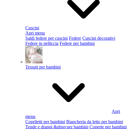
Cuscini
Apri menu
Saldi federe per cuscini
Federe
Cuscini decorativi
Federe in pelliccia
Federe per bambini
Tessuti per bambini
Apri
menu
Copriletti per bambini
Biancheria da letto per bambini
Tende e drappi &nbsp;per bambini
Coperte per bambini