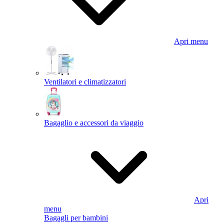
Apri menu
Ventilatori e climatizzatori
Bagaglio e accessori da viaggio
Apri
menu
Bagagli per bambini