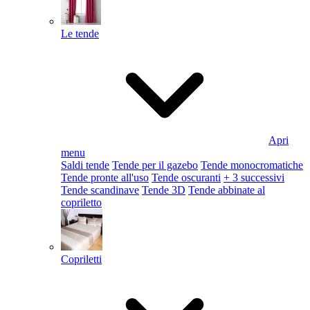
Le tende
Apri
menu
Saldi tende
Tende per il gazebo
Tende monocromatiche
Tende pronte all'uso
Tende oscuranti
+ 3 successivi
Tende scandinave
Tende 3D
Tende abbinate al
copriletto
Copriletti