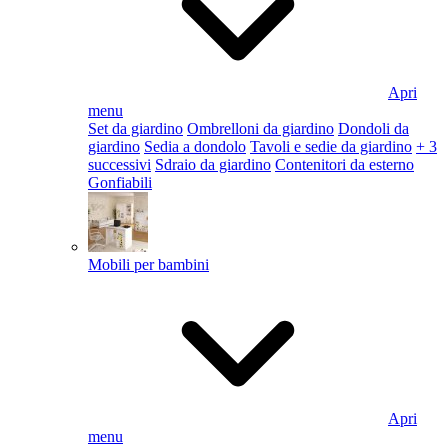
Apri
menu
Set da giardino
Ombrelloni da giardino
Dondoli da
giardino
Sedia a dondolo
Tavoli e sedie da giardino
+ 3
successivi
Sdraio da giardino
Contenitori da esterno
Gonfiabili
Mobili per bambini
Apri
menu