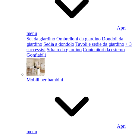
Apri
menu
Set da giardino
Ombrelloni da giardino
Dondoli da
giardino
Sedia a dondolo
Tavoli e sedie da giardino
+ 3
successivi
Sdraio da giardino
Contenitori da esterno
Gonfiabili
Mobili per bambini
Apri
menu