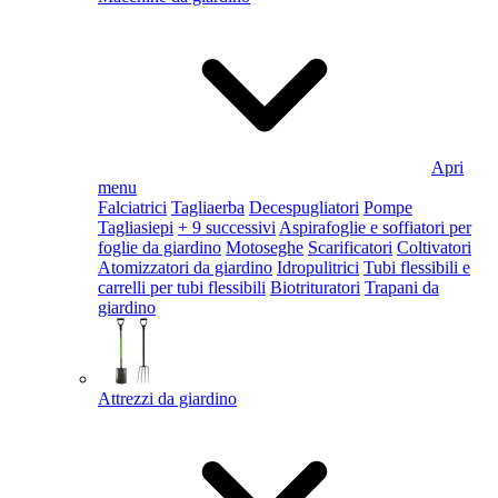
Apri
menu
Falciatrici
Tagliaerba
Decespugliatori
Pompe
Tagliasiepi
+ 9 successivi
Aspirafoglie e soffiatori per
foglie da giardino
Motoseghe
Scarificatori
Coltivatori
Atomizzatori da giardino
Idropulitrici
Tubi flessibili e
carrelli per tubi flessibili
Biotrituratori
Trapani da
giardino
Attrezzi da giardino