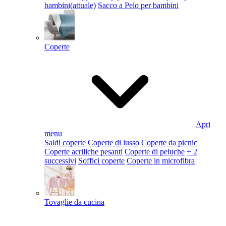
bambini
(attuale)
Sacco a Pelo per bambini
Coperte
Apri
menu
Saldi coperte
Coperte di lusso
Coperte da picnic
Coperte acriliche pesanti
Coperte di peluche
+ 2
successivi
Soffici coperte
Coperte in microfibra
Tovaglie da cucina