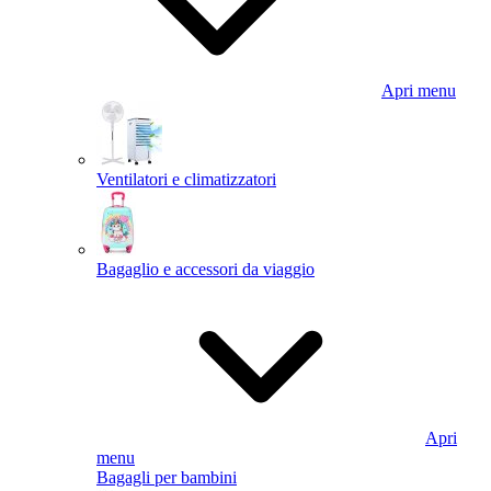
Apri menu
Ventilatori e climatizzatori
Bagaglio e accessori da viaggio
Apri
menu
Bagagli per bambini