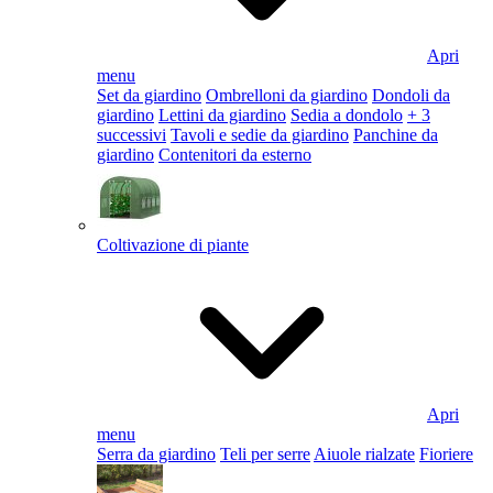
Apri
menu
Set da giardino
Ombrelloni da giardino
Dondoli da
giardino
Lettini da giardino
Sedia a dondolo
+ 3
successivi
Tavoli e sedie da giardino
Panchine da
giardino
Contenitori da esterno
Coltivazione di piante
Apri
menu
Serra da giardino
Teli per serre
Aiuole rialzate
Fioriere