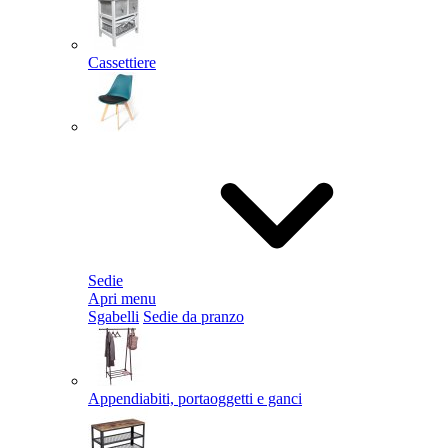
Cassettiere
Sedie
Apri menu
Sgabelli
Sedie da pranzo
Appendiabiti, portaoggetti e ganci