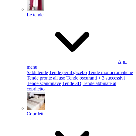
Le tende
Apri
menu
Saldi tende
Tende per il gazebo
Tende monocromatiche
Tende pronte all'uso
Tende oscuranti
+ 3 successivi
Tende scandinave
Tende 3D
Tende abbinate al
copriletto
Copriletti