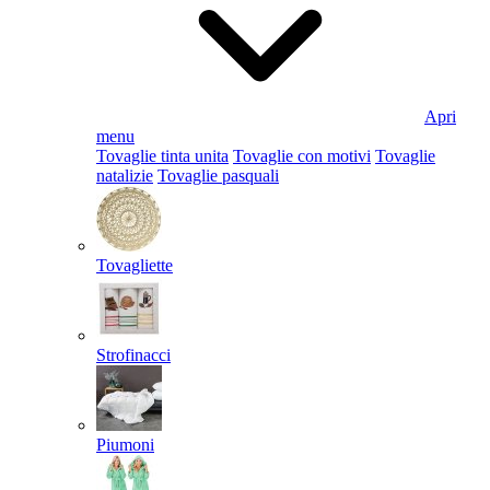
Apri
menu
Tovaglie tinta unita
Tovaglie con motivi
Tovaglie
natalizie
Tovaglie pasquali
Tovagliette
Strofinacci
Piumoni