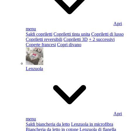
Apri
menu
Saldi copriletti
Copriletti tinta unita
Copriletti di lusso
Copriletti reversibili
Copriletti 3D
+ 2 successivi
Coperte francesi
Copri divano
Lenzuola
Apri
menu
Saldi biancheria da letto
Lenzuola in microfibra
Biancheria da letto in cotone
Lenzuola di flanella