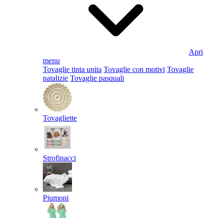
Apri
menu
Tovaglie tinta unita
Tovaglie con motivi
Tovaglie
natalizie
Tovaglie pasquali
Tovagliette
Strofinacci
Piumoni