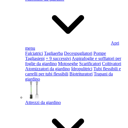
Apri
menu
Falciatrici
Tagliaerba
Decespugliatori
Pompe
Tagliasiepi
+ 9 successivi
Aspirafoglie e soffiatori per
foglie da giardino
Motoseghe
Scarificatori
Coltivatori
Atomizzatori da giardino
Idropulitrici
Tubi flessibili e
carrelli per tubi flessibili
Biotrituratori
Trapani da
giardino
Attrezzi da giardino