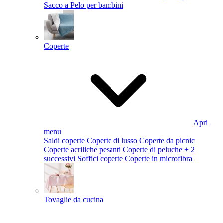
Sacco a Pelo per bambini
Coperte
Apri
menu
Saldi coperte
Coperte di lusso
Coperte da picnic
Coperte acriliche pesanti
Coperte di peluche
+ 2
successivi
Soffici coperte
Coperte in microfibra
Tovaglie da cucina