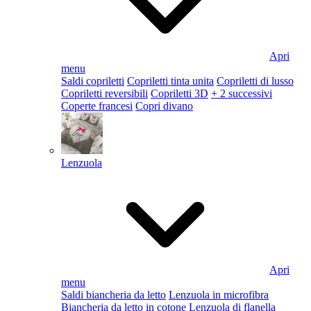
Apri
menu
Saldi copriletti
Copriletti tinta unita
Copriletti di lusso
Copriletti reversibili
Copriletti 3D
+ 2 successivi
Coperte francesi
Copri divano
Lenzuola
Apri
menu
Saldi biancheria da letto
Lenzuola in microfibra
Biancheria da letto in cotone
Lenzuola di flanella