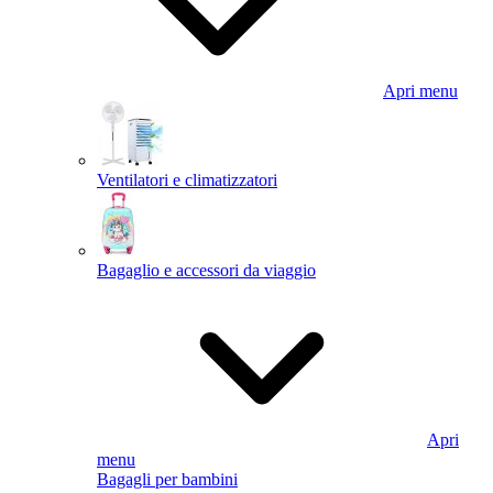
Apri menu
Ventilatori e climatizzatori
Bagaglio e accessori da viaggio
Apri
menu
Bagagli per bambini