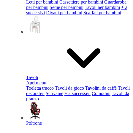
Letti per bambini
Cassettiere per bambini
Guardaroba
per bambini
Sedie per bambini
Tavoli per bambini
+ 2
successivi
Divani per bambini
Scaffali per bambini
Tavoli
Apri menu
Toeletta trucco
Tavoli da gioco
Tavolini da caffè
Tavoli
decorativi
Scrivanie
+ 2 successivi
Comodini
Tavoli da
pranzo
Poltrone