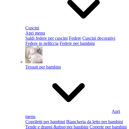
Cuscini
Apri menu
Saldi federe per cuscini
Federe
Cuscini decorativi
Federe in pelliccia
Federe per bambini
Tessuti per bambini
Apri
menu
Copriletti per bambini
Biancheria da letto per bambini
Tende e drappi &nbsp;per bambini
Coperte per bambini