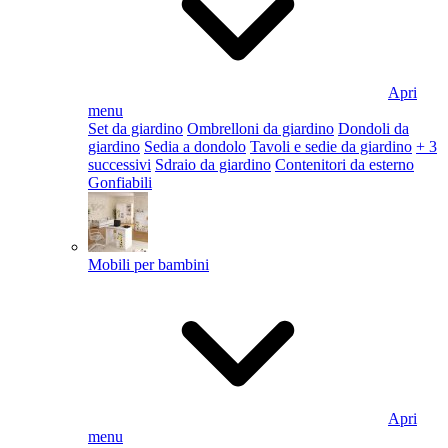
Apri
menu
Set da giardino
Ombrelloni da giardino
Dondoli da
giardino
Sedia a dondolo
Tavoli e sedie da giardino
+ 3
successivi
Sdraio da giardino
Contenitori da esterno
Gonfiabili
Mobili per bambini
Apri
menu