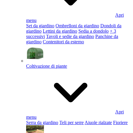
Apri
menu
Set da giardino
Ombrelloni da giardino
Dondoli da
giardino
Lettini da giardino
Sedia a dondolo
+ 3
successivi
Tavoli e sedie da giardino
Panchine da
giardino
Contenitori da esterno
Coltivazione di piante
Apri
menu
Serra da giardino
Teli per serre
Aiuole rialzate
Fioriere