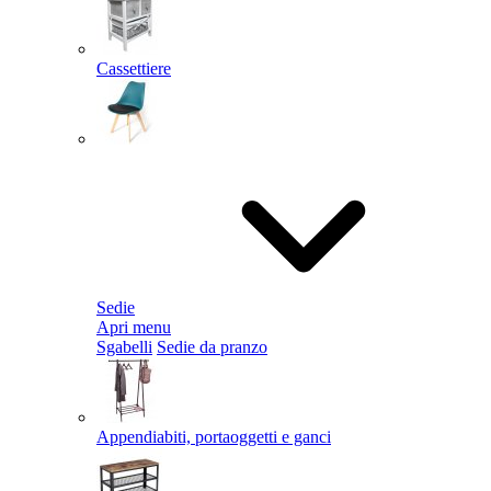
Cassettiere
Sedie
Apri menu
Sgabelli
Sedie da pranzo
Appendiabiti, portaoggetti e ganci