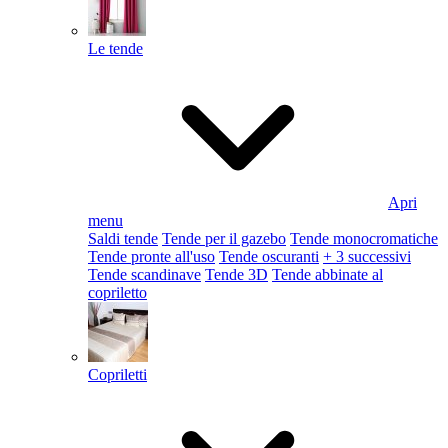
Le tende
Apri
menu
Saldi tende
Tende per il gazebo
Tende monocromatiche
Tende pronte all'uso
Tende oscuranti
+ 3 successivi
Tende scandinave
Tende 3D
Tende abbinate al
copriletto
Copriletti