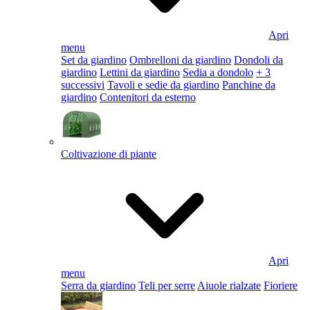
Apri
menu
Set da giardino
Ombrelloni da giardino
Dondoli da
giardino
Lettini da giardino
Sedia a dondolo
+ 3
successivi
Tavoli e sedie da giardino
Panchine da
giardino
Contenitori da esterno
Coltivazione di piante
Apri
menu
Serra da giardino
Teli per serre
Aiuole rialzate
Fioriere