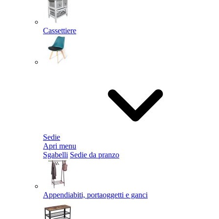
Cassettiere
Sedie
Apri menu
Sgabelli
Sedie da pranzo
Appendiabiti, portaoggetti e ganci