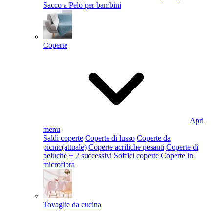
Sacco a Pelo per bambini
Coperte
Apri
menu
Saldi coperte
Coperte di lusso
Coperte da
picnic
(attuale)
Coperte acriliche pesanti
Coperte di
peluche
+ 2 successivi
Soffici coperte
Coperte in
microfibra
Tovaglie da cucina