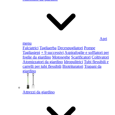
Apri
menu
Falciatrici
Tagliaerba
Decespugliatori
Pompe
Tagliasiepi
+ 9 successivi
Aspirafoglie e soffiatori per
foglie da giardino
Motoseghe
Scarificatori
Coltivatori
Atomizzatori da giardino
Idropulitrici
Tubi flessibili e
carrelli per tubi flessibili
Biotrituratori
Trapani da
giardino
Attrezzi da giardino