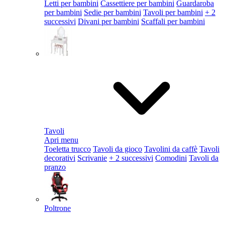
Letti per bambini
Cassettiere per bambini
Guardaroba
per bambini
Sedie per bambini
Tavoli per bambini
+ 2
successivi
Divani per bambini
Scaffali per bambini
Tavoli
Apri menu
Toeletta trucco
Tavoli da gioco
Tavolini da caffè
Tavoli
decorativi
Scrivanie
+ 2 successivi
Comodini
Tavoli da
pranzo
Poltrone