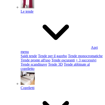
Le tende
Apri
menu
Saldi tende
Tende per il gazebo
Tende monocromatiche
Tende pronte all'uso
Tende oscuranti
+ 3 successivi
Tende scandinave
Tende 3D
Tende abbinate al
copriletto
Copriletti