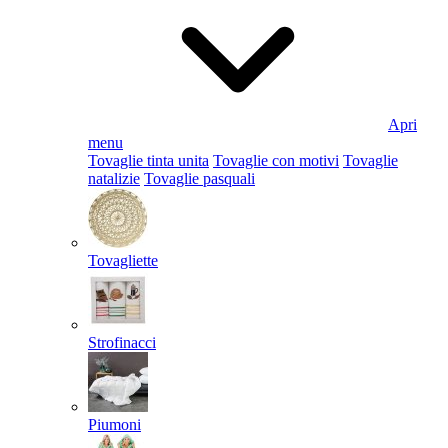
Apri
menu
Tovaglie tinta unita
Tovaglie con motivi
Tovaglie
natalizie
Tovaglie pasquali
Tovagliette
Strofinacci
Piumoni