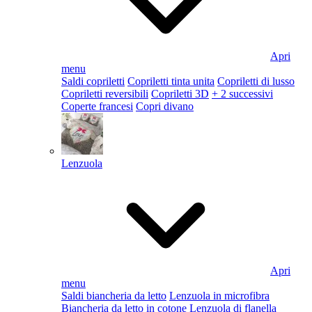
Apri
menu
Saldi copriletti
Copriletti tinta unita
Copriletti di lusso
Copriletti reversibili
Copriletti 3D
+ 2 successivi
Coperte francesi
Copri divano
Lenzuola
Apri
menu
Saldi biancheria da letto
Lenzuola in microfibra
Biancheria da letto in cotone
Lenzuola di flanella