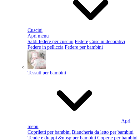
Cuscini
Apri menu
Saldi federe per cuscini
Federe
Cuscini decorativi
Federe in pelliccia
Federe per bambini
Tessuti per bambini
Apri
menu
Copriletti per bambini
Biancheria da letto per bambini
Tende e drappi &nbsp;per bambini
Coperte per bambini