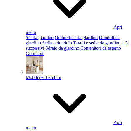
Apri
menu
Set da giardino
Ombrelloni da giardino
Dondoli da
giardino
Sedia a dondolo
Tavoli e sedie da giardino
+ 3
successivi
Sdraio da giardino
Contenitori da esterno
Gonfiabili
Mobili per bambini
Apri
menu