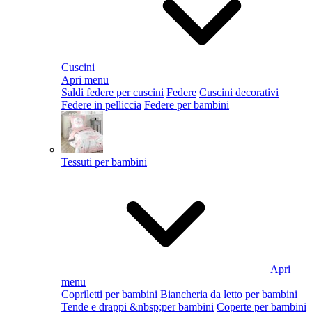
Cuscini
Apri menu
Saldi federe per cuscini
Federe
Cuscini decorativi
Federe in pelliccia
Federe per bambini
Tessuti per bambini
Apri
menu
Copriletti per bambini
Biancheria da letto per bambini
Tende e drappi &nbsp;per bambini
Coperte per bambini