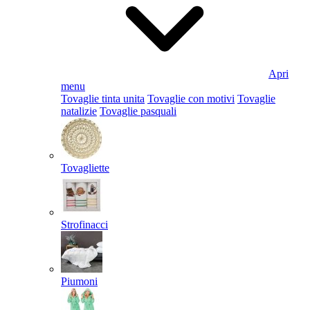
Apri
menu
Tovaglie tinta unita
Tovaglie con motivi
Tovaglie
natalizie
Tovaglie pasquali
Tovagliette
Strofinacci
Piumoni