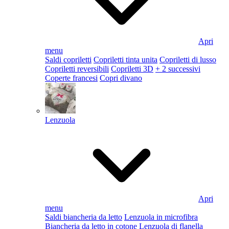
Apri
menu
Saldi copriletti
Copriletti tinta unita
Copriletti di lusso
Copriletti reversibili
Copriletti 3D
+ 2 successivi
Coperte francesi
Copri divano
Lenzuola
Apri
menu
Saldi biancheria da letto
Lenzuola in microfibra
Biancheria da letto in cotone
Lenzuola di flanella