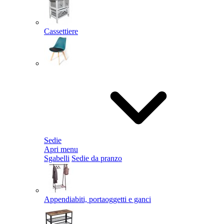
Cassettiere
Sedie
Apri menu
Sgabelli
Sedie da pranzo
Appendiabiti, portaoggetti e ganci