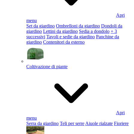
Apri
menu
Set da giardino
Ombrelloni da giardino
Dondoli da
giardino
Lettini da giardino
Sedia a dondolo
+ 3
successivi
Tavoli e sedie da giardino
Panchine da
giardino
Contenitori da esterno
Coltivazione di piante
Apri
menu
Serra da giardino
Teli per serre
Aiuole rialzate
Fioriere