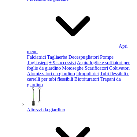
Apri
menu
Falciatrici
Tagliaerba
Decespugliatori
Pompe
Tagliasiepi
+ 9 successivi
Aspirafoglie e soffiatori per
foglie da giardino
Motoseghe
Scarificatori
Coltivatori
Atomizzatori da giardino
Idropulitrici
Tubi flessibili e
carrelli per tubi flessibili
Biotrituratori
Trapani da
giardino
Attrezzi da giardino