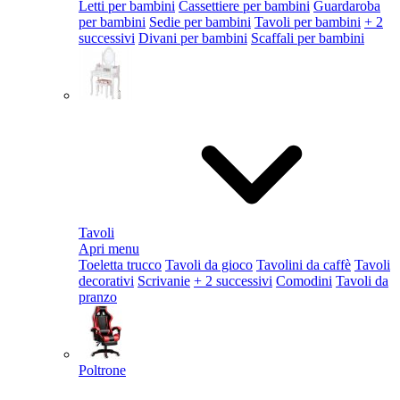
Letti per bambini
Cassettiere per bambini
Guardaroba
per bambini
Sedie per bambini
Tavoli per bambini
+ 2
successivi
Divani per bambini
Scaffali per bambini
Tavoli
Apri menu
Toeletta trucco
Tavoli da gioco
Tavolini da caffè
Tavoli
decorativi
Scrivanie
+ 2 successivi
Comodini
Tavoli da
pranzo
Poltrone