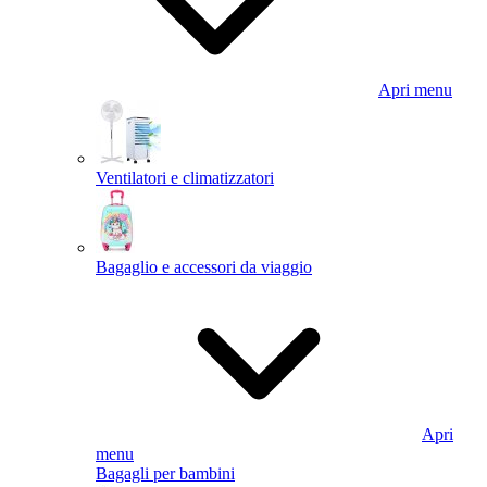
Apri menu
Ventilatori e climatizzatori
Bagaglio e accessori da viaggio
Apri
menu
Bagagli per bambini