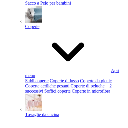
Sacco a Pelo per bambini
Coperte
Apri
menu
Saldi coperte
Coperte di lusso
Coperte da picnic
Coperte acriliche pesanti
Coperte di peluche
+ 2
successivi
Soffici coperte
Coperte in microfibra
Tovaglie da cucina