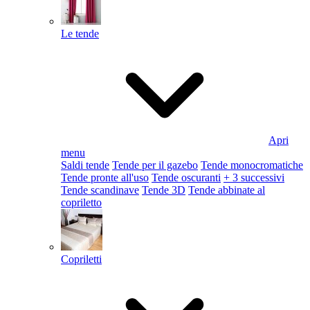
Le tende
Apri
menu
Saldi tende
Tende per il gazebo
Tende monocromatiche
Tende pronte all'uso
Tende oscuranti
+ 3 successivi
Tende scandinave
Tende 3D
Tende abbinate al
copriletto
Copriletti