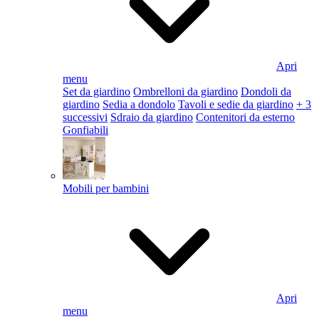
Apri
menu
Set da giardino
Ombrelloni da giardino
Dondoli da
giardino
Sedia a dondolo
Tavoli e sedie da giardino
+ 3
successivi
Sdraio da giardino
Contenitori da esterno
Gonfiabili
Mobili per bambini
Apri
menu