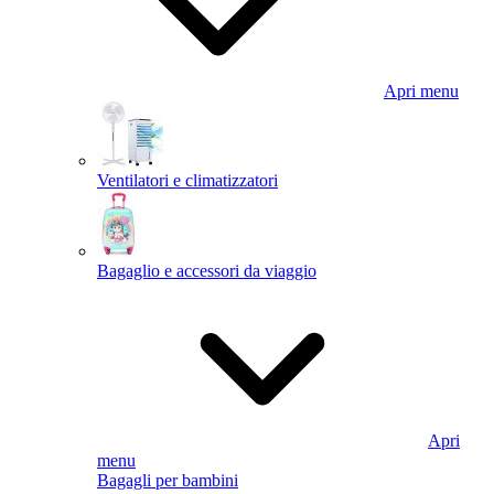
Apri menu
Ventilatori e climatizzatori
Bagaglio e accessori da viaggio
Apri
menu
Bagagli per bambini