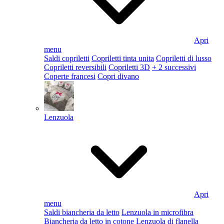
Apri
menu
Saldi copriletti
Copriletti tinta unita
Copriletti di lusso
Copriletti reversibili
Copriletti 3D
+ 2 successivi
Coperte francesi
Copri divano
Lenzuola
Apri
menu
Saldi biancheria da letto
Lenzuola in microfibra
Biancheria da letto in cotone
Lenzuola di flanella