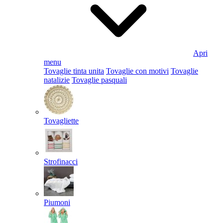
Apri
menu
Tovaglie tinta unita
Tovaglie con motivi
Tovaglie
natalizie
Tovaglie pasquali
Tovagliette
Strofinacci
Piumoni