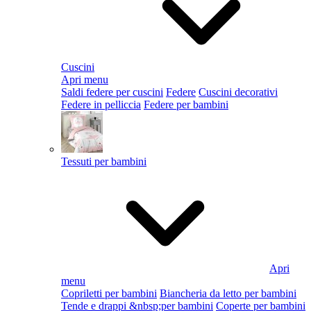
Cuscini
Apri menu
Saldi federe per cuscini
Federe
Cuscini decorativi
Federe in pelliccia
Federe per bambini
Tessuti per bambini
Apri
menu
Copriletti per bambini
Biancheria da letto per bambini
Tende e drappi &nbsp;per bambini
Coperte per bambini