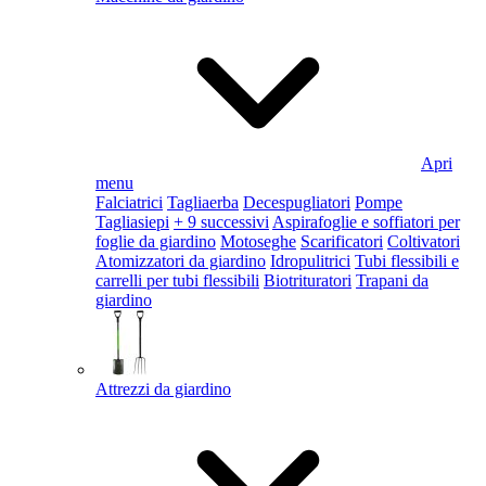
Apri
menu
Falciatrici
Tagliaerba
Decespugliatori
Pompe
Tagliasiepi
+ 9 successivi
Aspirafoglie e soffiatori per
foglie da giardino
Motoseghe
Scarificatori
Coltivatori
Atomizzatori da giardino
Idropulitrici
Tubi flessibili e
carrelli per tubi flessibili
Biotrituratori
Trapani da
giardino
Attrezzi da giardino