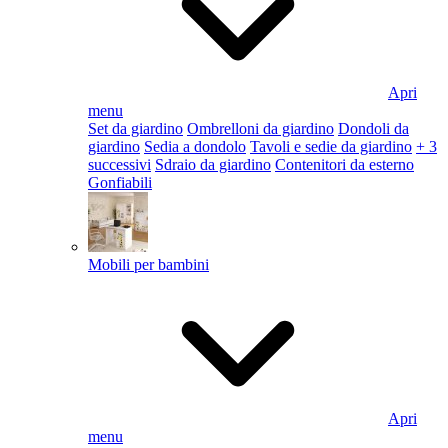
Apri
menu
Set da giardino
Ombrelloni da giardino
Dondoli da
giardino
Sedia a dondolo
Tavoli e sedie da giardino
+ 3
successivi
Sdraio da giardino
Contenitori da esterno
Gonfiabili
Mobili per bambini
Apri
menu