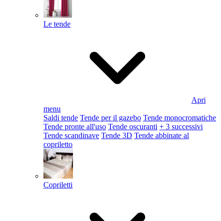
Le tende
Apri
menu
Saldi tende
Tende per il gazebo
Tende monocromatiche
Tende pronte all'uso
Tende oscuranti
+ 3 successivi
Tende scandinave
Tende 3D
Tende abbinate al
copriletto
Copriletti