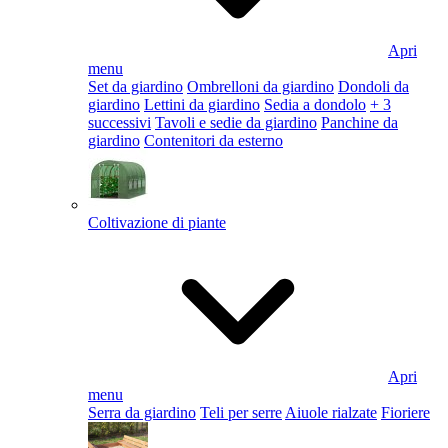
Apri
menu
Set da giardino
Ombrelloni da giardino
Dondoli da
giardino
Lettini da giardino
Sedia a dondolo
+ 3
successivi
Tavoli e sedie da giardino
Panchine da
giardino
Contenitori da esterno
Coltivazione di piante
Apri
menu
Serra da giardino
Teli per serre
Aiuole rialzate
Fioriere