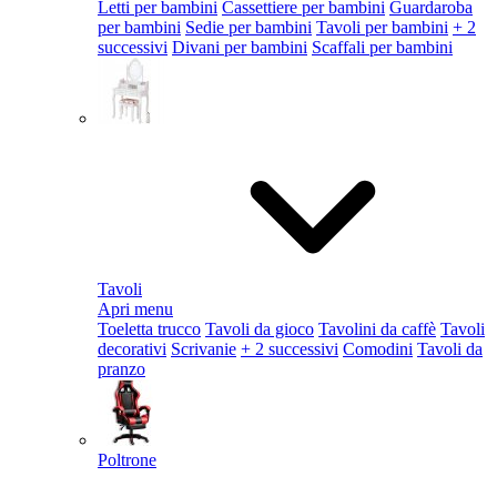
Letti per bambini
Cassettiere per bambini
Guardaroba
per bambini
Sedie per bambini
Tavoli per bambini
+ 2
successivi
Divani per bambini
Scaffali per bambini
Tavoli
Apri menu
Toeletta trucco
Tavoli da gioco
Tavolini da caffè
Tavoli
decorativi
Scrivanie
+ 2 successivi
Comodini
Tavoli da
pranzo
Poltrone