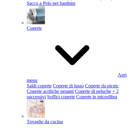
Sacco a Pelo per bambini
Coperte
Apri
menu
Saldi coperte
Coperte di lusso
Coperte da picnic
Coperte acriliche pesanti
Coperte di peluche
+ 2
successivi
Soffici coperte
Coperte in microfibra
Tovaglie da cucina