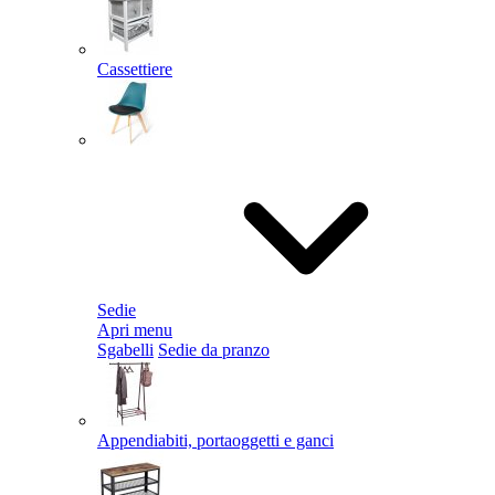
Cassettiere
Sedie
Apri menu
Sgabelli
Sedie da pranzo
Appendiabiti, portaoggetti e ganci