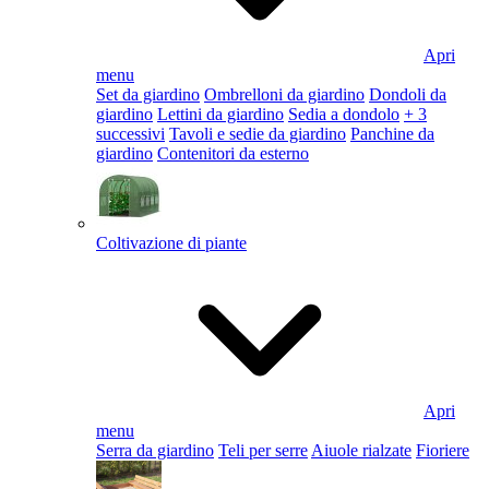
Apri
menu
Set da giardino
Ombrelloni da giardino
Dondoli da
giardino
Lettini da giardino
Sedia a dondolo
+ 3
successivi
Tavoli e sedie da giardino
Panchine da
giardino
Contenitori da esterno
Coltivazione di piante
Apri
menu
Serra da giardino
Teli per serre
Aiuole rialzate
Fioriere