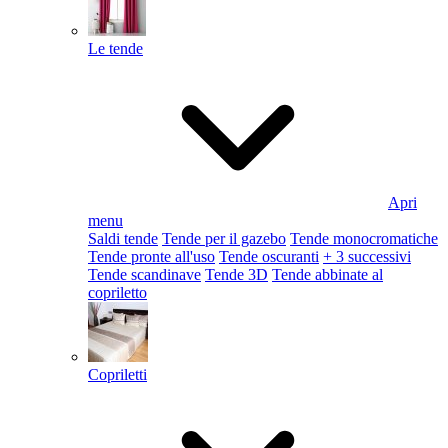
Le tende
Apri
menu
Saldi tende
Tende per il gazebo
Tende monocromatiche
Tende pronte all'uso
Tende oscuranti
+ 3 successivi
Tende scandinave
Tende 3D
Tende abbinate al
copriletto
Copriletti