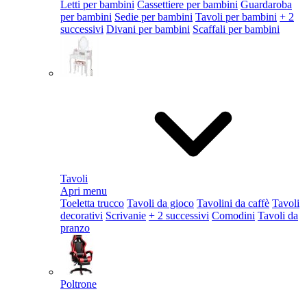
Letti per bambini
Cassettiere per bambini
Guardaroba
per bambini
Sedie per bambini
Tavoli per bambini
+ 2
successivi
Divani per bambini
Scaffali per bambini
Tavoli
Apri menu
Toeletta trucco
Tavoli da gioco
Tavolini da caffè
Tavoli
decorativi
Scrivanie
+ 2 successivi
Comodini
Tavoli da
pranzo
Poltrone