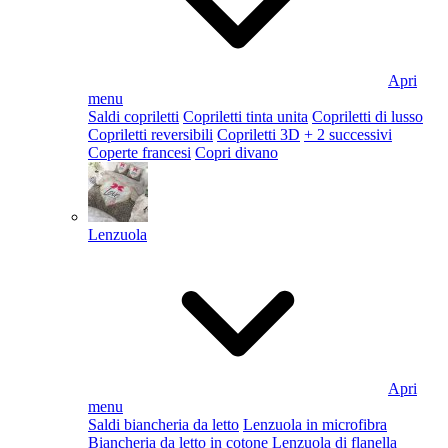
Apri
menu
Saldi copriletti
Copriletti tinta unita
Copriletti di lusso
Copriletti reversibili
Copriletti 3D
+ 2 successivi
Coperte francesi
Copri divano
Lenzuola
Apri
menu
Saldi biancheria da letto
Lenzuola in microfibra
Biancheria da letto in cotone
Lenzuola di flanella