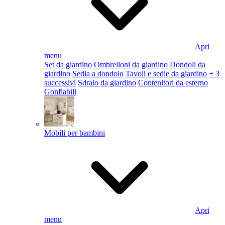
Apri
menu
Set da giardino
Ombrelloni da giardino
Dondoli da
giardino
Sedia a dondolo
Tavoli e sedie da giardino
+ 3
successivi
Sdraio da giardino
Contenitori da esterno
Gonfiabili
Mobili per bambini
Apri
menu