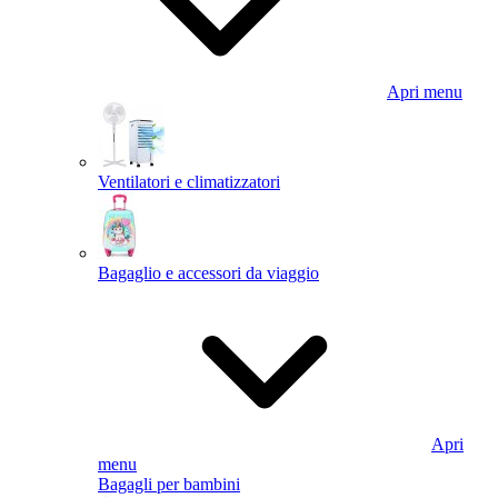
Apri menu
Ventilatori e climatizzatori
Bagaglio e accessori da viaggio
Apri
menu
Bagagli per bambini