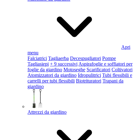
Apri
menu
Falciatrici
Tagliaerba
Decespugliatori
Pompe
Tagliasiepi
+ 9 successivi
Aspirafoglie e soffiatori per
foglie da giardino
Motoseghe
Scarificatori
Coltivatori
Atomizzatori da giardino
Idropulitrici
Tubi flessibili e
carrelli per tubi flessibili
Biotrituratori
Trapani da
giardino
Attrezzi da giardino