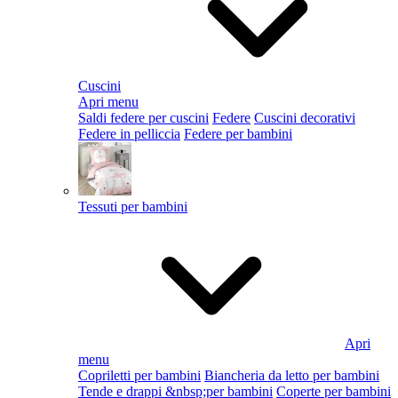
Cuscini
Apri menu
Saldi federe per cuscini
Federe
Cuscini decorativi
Federe in pelliccia
Federe per bambini
Tessuti per bambini
Apri
menu
Copriletti per bambini
Biancheria da letto per bambini
Tende e drappi &nbsp;per bambini
Coperte per bambini