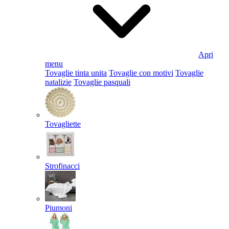
Apri
menu
Tovaglie tinta unita
Tovaglie con motivi
Tovaglie
natalizie
Tovaglie pasquali
Tovagliette
Strofinacci
Piumoni