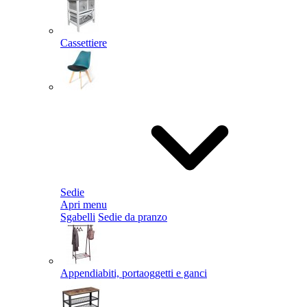
Cassettiere
Sedie
Apri menu
Sgabelli
Sedie da pranzo
Appendiabiti, portaoggetti e ganci