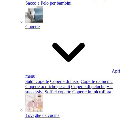
Sacco a Pelo per bambini
Coperte
Apri
menu
Saldi coperte
Coperte di lusso
Coperte da picnic
Coperte acriliche pesanti
Coperte di peluche
+ 2
successivi
Soffici coperte
Coperte in microfibra
Tovaglie da cucina