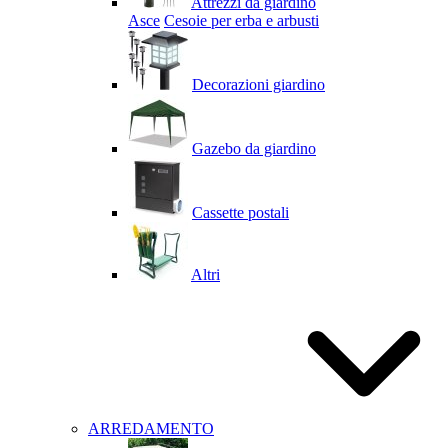
Attrezzi da giardino
Asce
Cesoie per erba e arbusti
Decorazioni giardino
Gazebo da giardino
Cassette postali
Altri
ARREDAMENTO