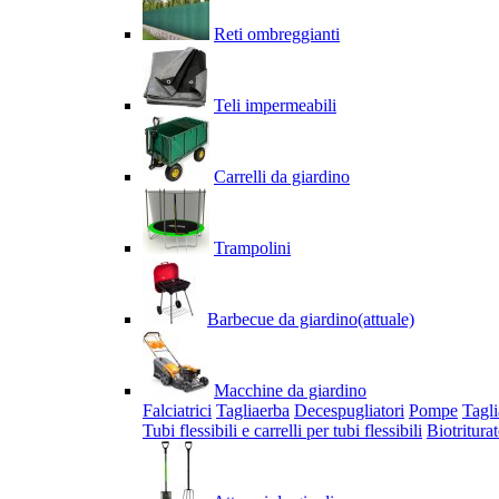
Reti ombreggianti
Teli impermeabili
Carrelli da giardino
Trampolini
Barbecue da giardino
(attuale)
Macchine da giardino
Falciatrici
Tagliaerba
Decespugliatori
Pompe
Tagli
Tubi flessibili e carrelli per tubi flessibili
Biotriturat