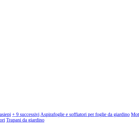
asiepi
+ 9 successivi
Aspirafoglie e soffiatori per foglie da giardino
Mot
ori
Trapani da giardino