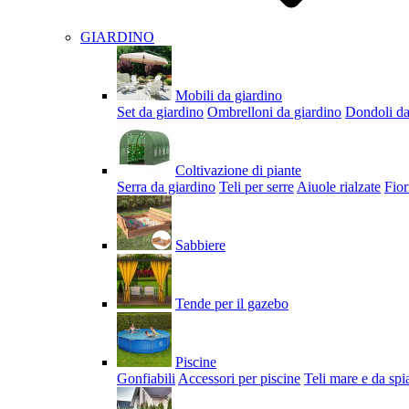
GIARDINO
Mobili da giardino
Set da giardino
Ombrelloni da giardino
Dondoli da
Coltivazione di piante
Serra da giardino
Teli per serre
Aiuole rialzate
Fior
Sabbiere
Tende per il gazebo
Piscine
Gonfiabili
Accessori per piscine
Teli mare e da spi