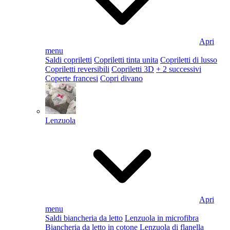
Apri
menu
Saldi copriletti
Copriletti tinta unita
Copriletti di lusso
Copriletti reversibili
Copriletti 3D
+ 2 successivi
Coperte francesi
Copri divano
Lenzuola
Apri
menu
Saldi biancheria da letto
Lenzuola in microfibra
Biancheria da letto in cotone
Lenzuola di flanella