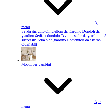
Apri
menu
Set da giardino
Ombrelloni da giardino
Dondoli da
giardino
Sedia a dondolo
Tavoli e sedie da giardino
+ 3
successivi
Sdraio da giardino
Contenitori da esterno
Gonfiabili
Mobili per bambini
Apri
menu