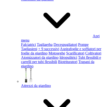
Apri
menu
Falciatrici
Tagliaerba
Decespugliatori
Pompe
Tagliasiepi
+ 9 successivi
Aspirafoglie e soffiatori per
foglie da giardino
Motoseghe
Scarificatori
Coltivatori
Atomizzatori da giardino
Idropulitrici
Tubi flessibili e
carrelli per tubi flessibili
Biotrituratori
Trapani da
giardino
Attrezzi da giardino