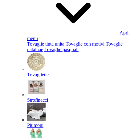
Apri
menu
Tovaglie tinta unita
Tovaglie con motivi
Tovaglie
natalizie
Tovaglie pasquali
Tovagliette
Strofinacci
Piumoni