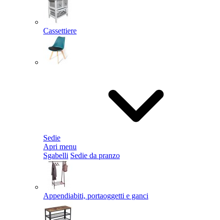
Cassettiere
Sedie
Apri menu
Sgabelli
Sedie da pranzo
Appendiabiti, portaoggetti e ganci