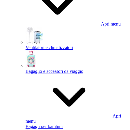
Apri menu
Ventilatori e climatizzatori
Bagaglio e accessori da viaggio
Apri
menu
Bagagli per bambini