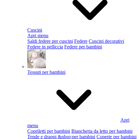
Cuscini
Apri menu
Saldi federe per cuscini
Federe
Cuscini decorativi
Federe in pelliccia
Federe per bambini
Tessuti per bambini
Apri
menu
Copriletti per bambini
Biancheria da letto per bambini
Tende e drappi &nbsp;per bambini
Coperte per bambini