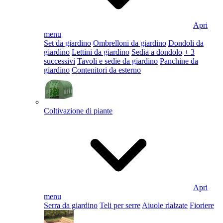
Apri
menu
Set da giardino
Ombrelloni da giardino
Dondoli da
giardino
Lettini da giardino
Sedia a dondolo
+ 3
successivi
Tavoli e sedie da giardino
Panchine da
giardino
Contenitori da esterno
Coltivazione di piante
Apri
menu
Serra da giardino
Teli per serre
Aiuole rialzate
Fioriere