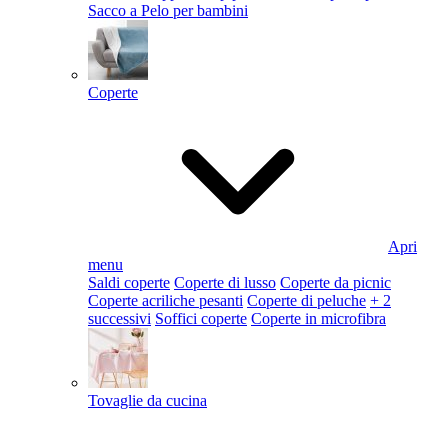
Sacco a Pelo per bambini
Coperte
Apri
menu
Saldi coperte
Coperte di lusso
Coperte da picnic
Coperte acriliche pesanti
Coperte di peluche
+ 2
successivi
Soffici coperte
Coperte in microfibra
Tovaglie da cucina