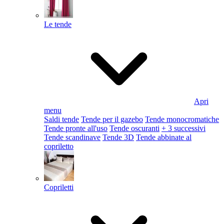
Le tende
Apri
menu
Saldi tende
Tende per il gazebo
Tende monocromatiche
Tende pronte all'uso
Tende oscuranti
+ 3 successivi
Tende scandinave
Tende 3D
Tende abbinate al
copriletto
Copriletti