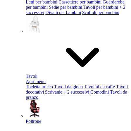
Letti per bambini
Cassettiere per bambini
Guardaroba
per bambini
Sedie per bambini
Tavoli per bambini
+ 2
successivi
Divani per bambini
Scaffali per bambini
Tavoli
Apri menu
Toeletta trucco
Tavoli da gioco
Tavolini da caffè
Tavoli
decorativi
Scrivanie
+ 2 successivi
Comodini
Tavoli da
pranzo
Poltrone