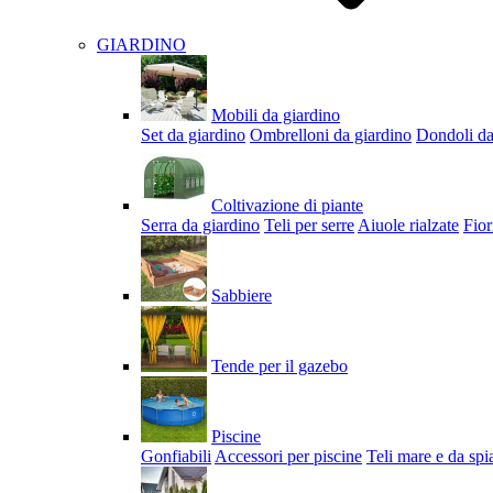
GIARDINO
Mobili da giardino
Set da giardino
Ombrelloni da giardino
Dondoli da
Coltivazione di piante
Serra da giardino
Teli per serre
Aiuole rialzate
Fior
Sabbiere
Tende per il gazebo
Piscine
Gonfiabili
Accessori per piscine
Teli mare e da spi