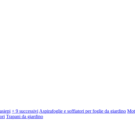
asiepi
+ 9 successivi
Aspirafoglie e soffiatori per foglie da giardino
Mot
ori
Trapani da giardino