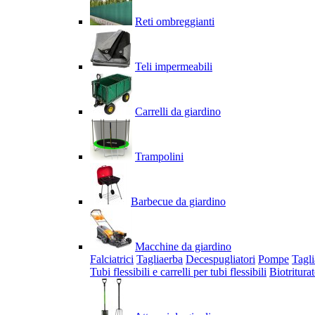
Reti ombreggianti
Teli impermeabili
Carrelli da giardino
Trampolini
Barbecue da giardino
Macchine da giardino
Falciatrici
Tagliaerba
Decespugliatori
Pompe
Tagli
Tubi flessibili e carrelli per tubi flessibili
Biotriturat