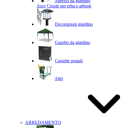
Attrezzi da giardino
Asce
Cesoie per erba e arbusti
Decorazioni giardino
Gazebo da giardino
Cassette postali
Altri
ARREDAMENTO