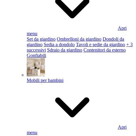
Apri
menu
Set da giardino
Ombrelloni da giardino
Dondoli da
giardino
Sedia a dondolo
Tavoli e sedie da giardino
+ 3
successivi
Sdraio da giardino
Contenitori da esterno
Gonfiabili
Mobili per bambini
Apri
menu