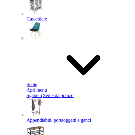
Cassettiere
Sedie
Apri menu
Sgabelli
Sedie da pranzo
Appendiabiti, portaoggetti e ganci