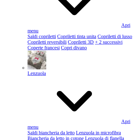
Apri
menu
Saldi copriletti
Copriletti tinta unita
Copriletti di lusso
Copriletti reversibili
Copriletti 3D
+ 2 successivi
Coperte francesi
Copri divano
Lenzuola
Apri
menu
Saldi biancheria da letto
Lenzuola in microfibra
Biancheria da letto in cotone
Lenzuola di flanella