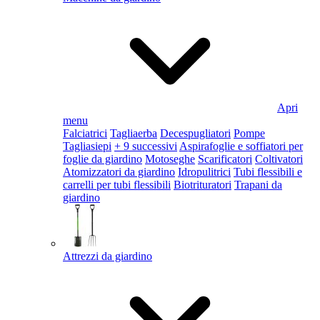
Apri
menu
Falciatrici
Tagliaerba
Decespugliatori
Pompe
Tagliasiepi
+ 9 successivi
Aspirafoglie e soffiatori per
foglie da giardino
Motoseghe
Scarificatori
Coltivatori
Atomizzatori da giardino
Idropulitrici
Tubi flessibili e
carrelli per tubi flessibili
Biotrituratori
Trapani da
giardino
Attrezzi da giardino