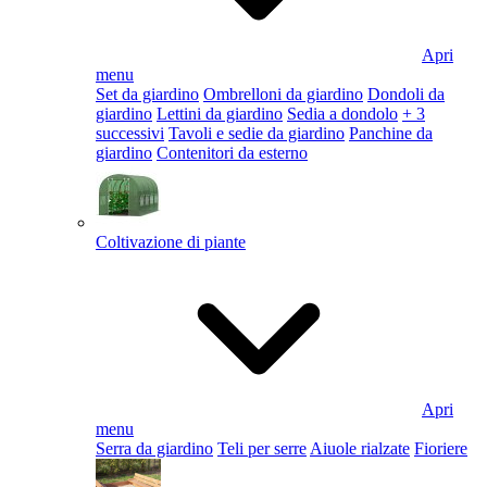
Apri
menu
Set da giardino
Ombrelloni da giardino
Dondoli da
giardino
Lettini da giardino
Sedia a dondolo
+ 3
successivi
Tavoli e sedie da giardino
Panchine da
giardino
Contenitori da esterno
Coltivazione di piante
Apri
menu
Serra da giardino
Teli per serre
Aiuole rialzate
Fioriere