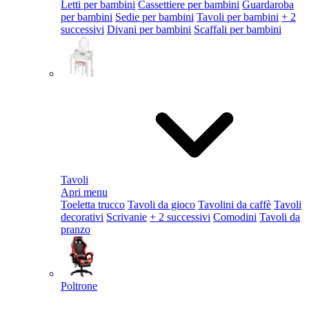
Letti per bambini
Cassettiere per bambini
Guardaroba
per bambini
Sedie per bambini
Tavoli per bambini
+ 2
successivi
Divani per bambini
Scaffali per bambini
Tavoli
Apri menu
Toeletta trucco
Tavoli da gioco
Tavolini da caffè
Tavoli
decorativi
Scrivanie
+ 2 successivi
Comodini
Tavoli da
pranzo
Poltrone