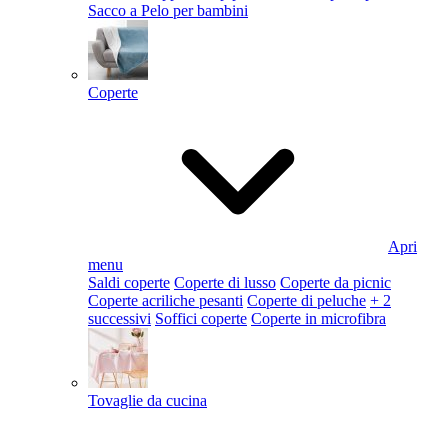
Sacco a Pelo per bambini
Coperte
Apri
menu
Saldi coperte
Coperte di lusso
Coperte da picnic
Coperte acriliche pesanti
Coperte di peluche
+ 2
successivi
Soffici coperte
Coperte in microfibra
Tovaglie da cucina