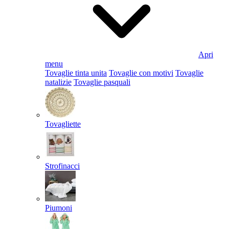
Apri
menu
Tovaglie tinta unita
Tovaglie con motivi
Tovaglie
natalizie
Tovaglie pasquali
Tovagliette
Strofinacci
Piumoni