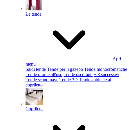
Le tende
Apri
menu
Saldi tende
Tende per il gazebo
Tende monocromatiche
Tende pronte all'uso
Tende oscuranti
+ 3 successivi
Tende scandinave
Tende 3D
Tende abbinate al
copriletto
Copriletti