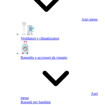
Apri menu
Ventilatori e climatizzatori
Bagaglio e accessori da viaggio
Apri
menu
Bagagli per bambini