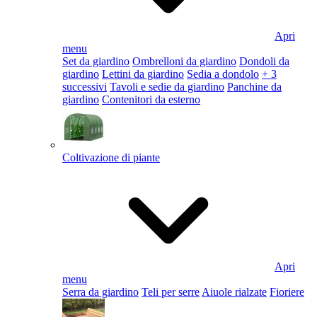
Apri
menu
Set da giardino
Ombrelloni da giardino
Dondoli da
giardino
Lettini da giardino
Sedia a dondolo
+ 3
successivi
Tavoli e sedie da giardino
Panchine da
giardino
Contenitori da esterno
Coltivazione di piante
Apri
menu
Serra da giardino
Teli per serre
Aiuole rialzate
Fioriere