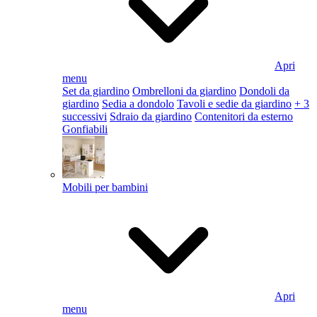
Apri
menu
Set da giardino
Ombrelloni da giardino
Dondoli da
giardino
Sedia a dondolo
Tavoli e sedie da giardino
+ 3
successivi
Sdraio da giardino
Contenitori da esterno
Gonfiabili
Mobili per bambini
Apri
menu