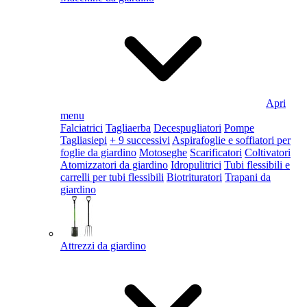
Apri
menu
Falciatrici
Tagliaerba
Decespugliatori
Pompe
Tagliasiepi
+ 9 successivi
Aspirafoglie e soffiatori per
foglie da giardino
Motoseghe
Scarificatori
Coltivatori
Atomizzatori da giardino
Idropulitrici
Tubi flessibili e
carrelli per tubi flessibili
Biotrituratori
Trapani da
giardino
Attrezzi da giardino