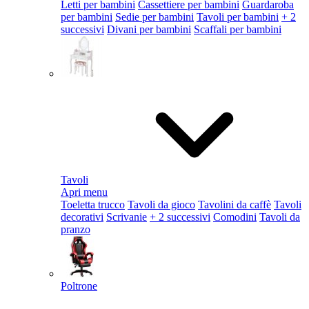
Letti per bambini
Cassettiere per bambini
Guardaroba
per bambini
Sedie per bambini
Tavoli per bambini
+ 2
successivi
Divani per bambini
Scaffali per bambini
Tavoli
Apri menu
Toeletta trucco
Tavoli da gioco
Tavolini da caffè
Tavoli
decorativi
Scrivanie
+ 2 successivi
Comodini
Tavoli da
pranzo
Poltrone