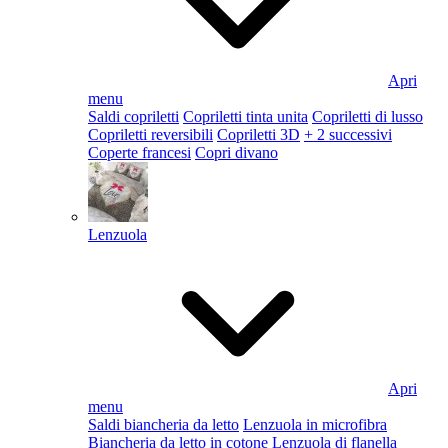
Apri
menu
Saldi copriletti
Copriletti tinta unita
Copriletti di lusso
Copriletti reversibili
Copriletti 3D
+ 2 successivi
Coperte francesi
Copri divano
Lenzuola
Apri
menu
Saldi biancheria da letto
Lenzuola in microfibra
Biancheria da letto in cotone
Lenzuola di flanella