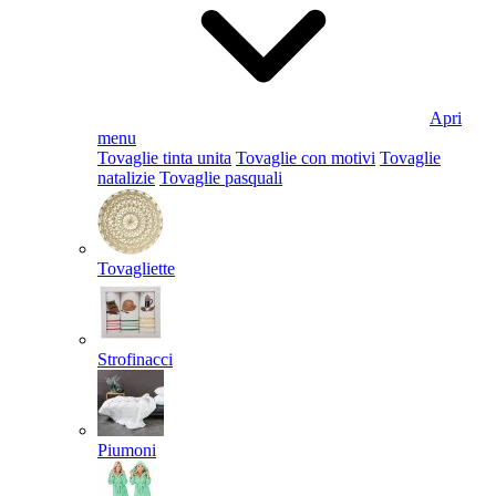
Apri
menu
Tovaglie tinta unita
Tovaglie con motivi
Tovaglie
natalizie
Tovaglie pasquali
Tovagliette
Strofinacci
Piumoni