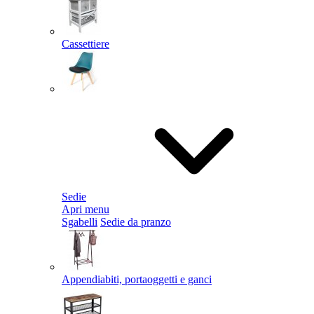
Cassettiere
Sedie
Apri menu
Sgabelli
Sedie da pranzo
Appendiabiti, portaoggetti e ganci