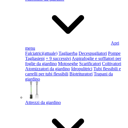
Apri
menu
Falciatrici
(attuale)
Tagliaerba
Decespugliatori
Pompe
Tagliasiepi
+ 9 successivi
Aspirafoglie e soffiatori per
foglie da giardino
Motoseghe
Scarificatori
Coltivatori
Atomizzatori da giardino
Idropulitrici
Tubi flessibili e
carrelli per tubi flessibili
Biotrituratori
Trapani da
giardino
Attrezzi da giardino