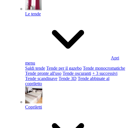
Le tende
Apri
menu
Saldi tende
Tende per il gazebo
Tende monocromatiche
Tende pronte all'uso
Tende oscuranti
+ 3 successivi
Tende scandinave
Tende 3D
Tende abbinate al
copriletto
Copriletti