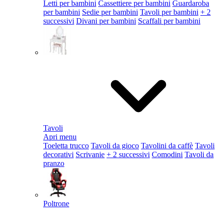
Letti per bambini
Cassettiere per bambini
Guardaroba
per bambini
Sedie per bambini
Tavoli per bambini
+ 2
successivi
Divani per bambini
Scaffali per bambini
Tavoli
Apri menu
Toeletta trucco
Tavoli da gioco
Tavolini da caffè
Tavoli
decorativi
Scrivanie
+ 2 successivi
Comodini
Tavoli da
pranzo
Poltrone