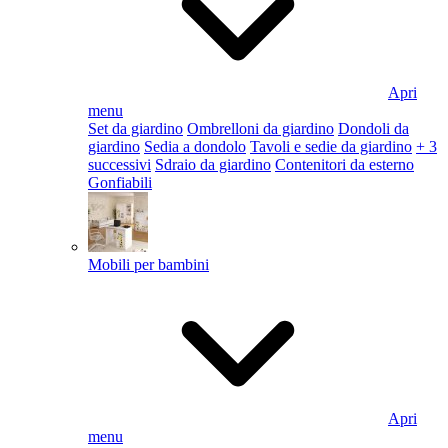
Apri
menu
Set da giardino
Ombrelloni da giardino
Dondoli da
giardino
Sedia a dondolo
Tavoli e sedie da giardino
+ 3
successivi
Sdraio da giardino
Contenitori da esterno
Gonfiabili
Mobili per bambini
Apri
menu