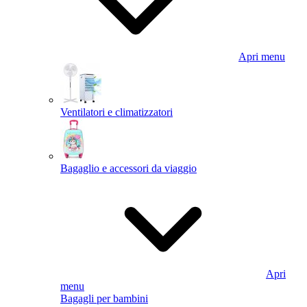
Apri menu
Ventilatori e climatizzatori
Bagaglio e accessori da viaggio
Apri
menu
Bagagli per bambini