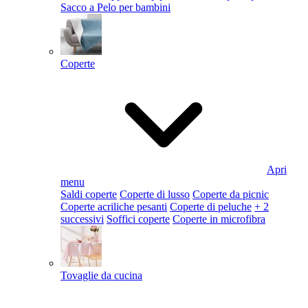
Sacco a Pelo per bambini
Coperte
Apri
menu
Saldi coperte
Coperte di lusso
Coperte da picnic
Coperte acriliche pesanti
Coperte di peluche
+ 2
successivi
Soffici coperte
Coperte in microfibra
Tovaglie da cucina