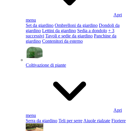
Apri
menu
Set da giardino
Ombrelloni da giardino
Dondoli da
giardino
Lettini da giardino
Sedia a dondolo
+ 3
successivi
Tavoli e sedie da giardino
Panchine da
giardino
Contenitori da esterno
Coltivazione di piante
Apri
menu
Serra da giardino
Teli per serre
Aiuole rialzate
Fioriere