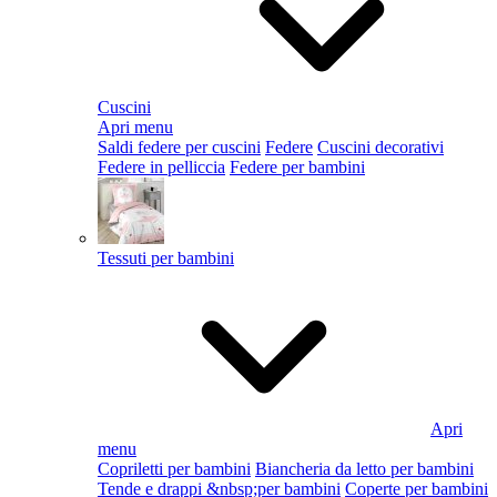
Cuscini
Apri menu
Saldi federe per cuscini
Federe
Cuscini decorativi
Federe in pelliccia
Federe per bambini
Tessuti per bambini
Apri
menu
Copriletti per bambini
Biancheria da letto per bambini
Tende e drappi &nbsp;per bambini
Coperte per bambini