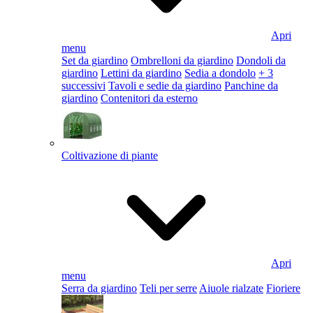
Apri
menu
Set da giardino
Ombrelloni da giardino
Dondoli da
giardino
Lettini da giardino
Sedia a dondolo
+ 3
successivi
Tavoli e sedie da giardino
Panchine da
giardino
Contenitori da esterno
Coltivazione di piante
Apri
menu
Serra da giardino
Teli per serre
Aiuole rialzate
Fioriere