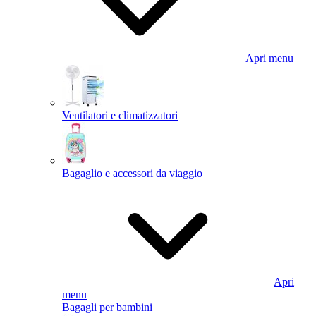
Apri menu
Ventilatori e climatizzatori
Bagaglio e accessori da viaggio
Apri
menu
Bagagli per bambini