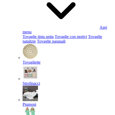
Apri
menu
Tovaglie tinta unita
Tovaglie con motivi
Tovaglie
natalizie
Tovaglie pasquali
Tovagliette
Strofinacci
Piumoni