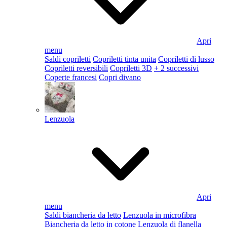
Apri
menu
Saldi copriletti
Copriletti tinta unita
Copriletti di lusso
Copriletti reversibili
Copriletti 3D
+ 2 successivi
Coperte francesi
Copri divano
Lenzuola
Apri
menu
Saldi biancheria da letto
Lenzuola in microfibra
Biancheria da letto in cotone
Lenzuola di flanella