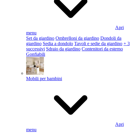
Apri
menu
Set da giardino
Ombrelloni da giardino
Dondoli da
giardino
Sedia a dondolo
Tavoli e sedie da giardino
+ 3
successivi
Sdraio da giardino
Contenitori da esterno
Gonfiabili
Mobili per bambini
Apri
menu