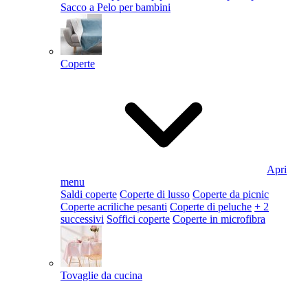
Sacco a Pelo per bambini
Coperte
Apri
menu
Saldi coperte
Coperte di lusso
Coperte da picnic
Coperte acriliche pesanti
Coperte di peluche
+ 2
successivi
Soffici coperte
Coperte in microfibra
Tovaglie da cucina