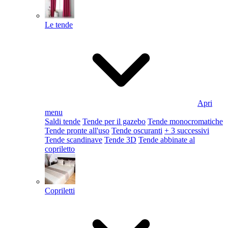
Le tende
Apri
menu
Saldi tende
Tende per il gazebo
Tende monocromatiche
Tende pronte all'uso
Tende oscuranti
+ 3 successivi
Tende scandinave
Tende 3D
Tende abbinate al
copriletto
Copriletti