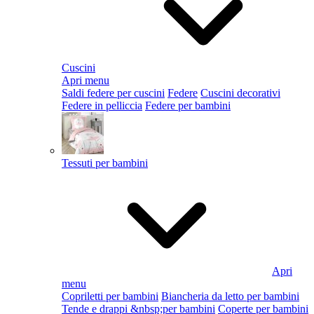
Cuscini
Apri menu
Saldi federe per cuscini
Federe
Cuscini decorativi
Federe in pelliccia
Federe per bambini
Tessuti per bambini
Apri
menu
Copriletti per bambini
Biancheria da letto per bambini
Tende e drappi &nbsp;per bambini
Coperte per bambini