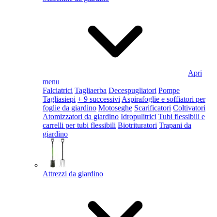
Apri
menu
Falciatrici
Tagliaerba
Decespugliatori
Pompe
Tagliasiepi
+ 9 successivi
Aspirafoglie e soffiatori per
foglie da giardino
Motoseghe
Scarificatori
Coltivatori
Atomizzatori da giardino
Idropulitrici
Tubi flessibili e
carrelli per tubi flessibili
Biotrituratori
Trapani da
giardino
Attrezzi da giardino