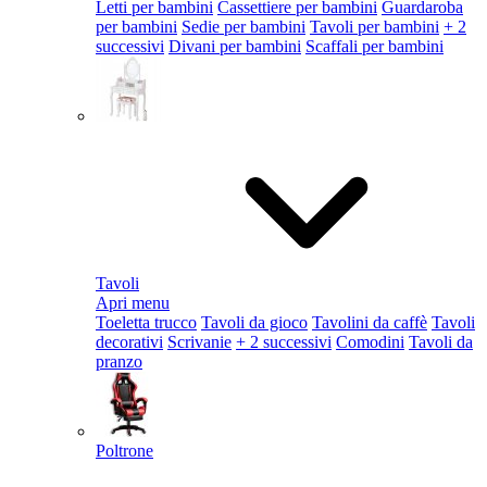
Letti per bambini
Cassettiere per bambini
Guardaroba
per bambini
Sedie per bambini
Tavoli per bambini
+ 2
successivi
Divani per bambini
Scaffali per bambini
Tavoli
Apri menu
Toeletta trucco
Tavoli da gioco
Tavolini da caffè
Tavoli
decorativi
Scrivanie
+ 2 successivi
Comodini
Tavoli da
pranzo
Poltrone