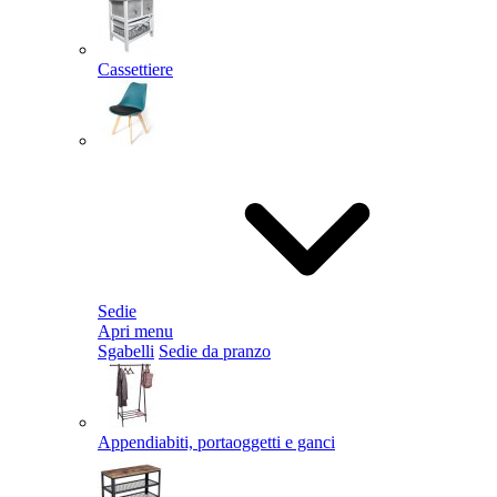
Cassettiere
Sedie
Apri menu
Sgabelli
Sedie da pranzo
Appendiabiti, portaoggetti e ganci