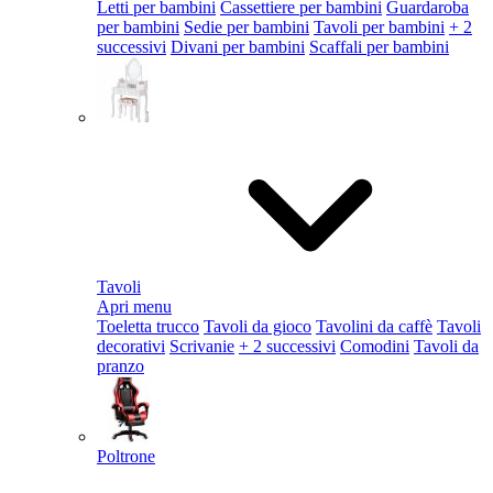
Letti per bambini
Cassettiere per bambini
Guardaroba
per bambini
Sedie per bambini
Tavoli per bambini
+ 2
successivi
Divani per bambini
Scaffali per bambini
Tavoli
Apri menu
Toeletta trucco
Tavoli da gioco
Tavolini da caffè
Tavoli
decorativi
Scrivanie
+ 2 successivi
Comodini
Tavoli da
pranzo
Poltrone