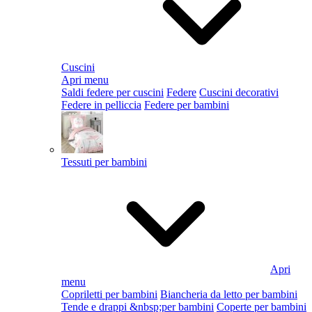
Cuscini
Apri menu
Saldi federe per cuscini
Federe
Cuscini decorativi
Federe in pelliccia
Federe per bambini
Tessuti per bambini
Apri
menu
Copriletti per bambini
Biancheria da letto per bambini
Tende e drappi &nbsp;per bambini
Coperte per bambini