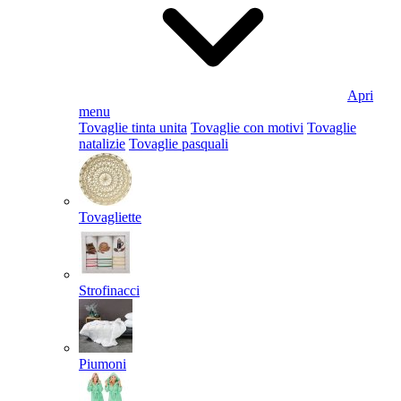
Apri
menu
Tovaglie tinta unita
Tovaglie con motivi
Tovaglie
natalizie
Tovaglie pasquali
Tovagliette
Strofinacci
Piumoni