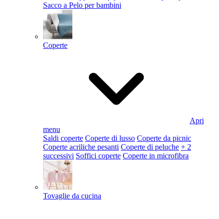
Sacco a Pelo per bambini
Coperte
Apri
menu
Saldi coperte
Coperte di lusso
Coperte da picnic
Coperte acriliche pesanti
Coperte di peluche
+ 2
successivi
Soffici coperte
Coperte in microfibra
Tovaglie da cucina