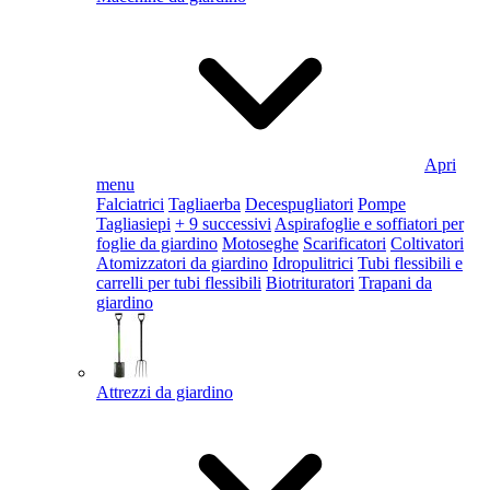
Apri
menu
Falciatrici
Tagliaerba
Decespugliatori
Pompe
Tagliasiepi
+ 9 successivi
Aspirafoglie e soffiatori per
foglie da giardino
Motoseghe
Scarificatori
Coltivatori
Atomizzatori da giardino
Idropulitrici
Tubi flessibili e
carrelli per tubi flessibili
Biotrituratori
Trapani da
giardino
Attrezzi da giardino