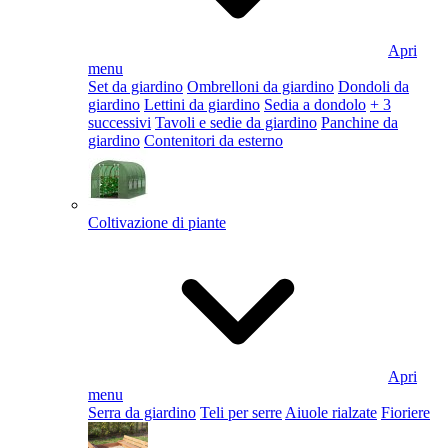
Apri
menu
Set da giardino
Ombrelloni da giardino
Dondoli da
giardino
Lettini da giardino
Sedia a dondolo
+ 3
successivi
Tavoli e sedie da giardino
Panchine da
giardino
Contenitori da esterno
Coltivazione di piante
Apri
menu
Serra da giardino
Teli per serre
Aiuole rialzate
Fioriere