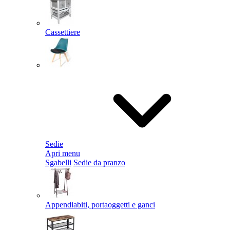
Cassettiere
Sedie
Apri menu
Sgabelli
Sedie da pranzo
Appendiabiti, portaoggetti e ganci