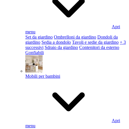
Apri
menu
Set da giardino
Ombrelloni da giardino
Dondoli da
giardino
Sedia a dondolo
Tavoli e sedie da giardino
+ 3
successivi
Sdraio da giardino
Contenitori da esterno
Gonfiabili
Mobili per bambini
Apri
menu