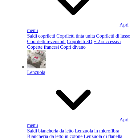
Apri
menu
Saldi copriletti
Copriletti tinta unita
Copriletti di lusso
Copriletti reversibili
Copriletti 3D
+ 2 successivi
Coperte francesi
Copri divano
Lenzuola
Apri
menu
Saldi biancheria da letto
Lenzuola in microfibra
Biancheria da letto in cotone
Lenzuola di flanella