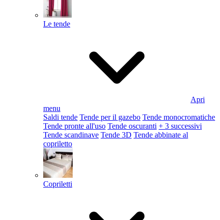
Le tende
Apri
menu
Saldi tende
Tende per il gazebo
Tende monocromatiche
Tende pronte all'uso
Tende oscuranti
+ 3 successivi
Tende scandinave
Tende 3D
Tende abbinate al
copriletto
Copriletti