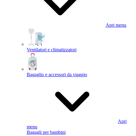
Apri menu
Ventilatori e climatizzatori
Bagaglio e accessori da viaggio
Apri
menu
Bagagli per bambini