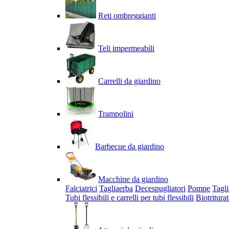
Reti ombreggianti
Teli impermeabili
Carrelli da giardino
Trampolini
Barbecue da giardino
Macchine da giardino
Falciatrici
Tagliaerba
Decespugliatori
Pompe
Tagli
Tubi flessibili e carrelli per tubi flessibili
Biotriturat