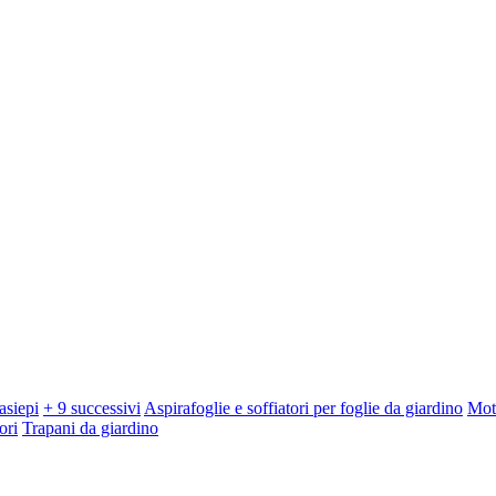
asiepi
+ 9 successivi
Aspirafoglie e soffiatori per foglie da giardino
Mot
ori
Trapani da giardino