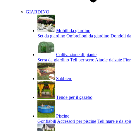
GIARDINO
Mobili da giardino
Set da giardino
Ombrelloni da giardino
Dondoli da
Coltivazione di piante
Serra da giardino
Teli per serre
Aiuole rialzate
Fior
Sabbiere
Tende per il gazebo
Piscine
Gonfiabili
Accessori per piscine
Teli mare e da spi