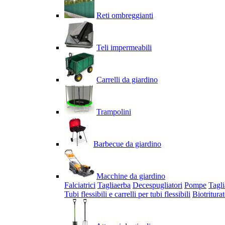
Reti ombreggianti
Teli impermeabili
Carrelli da giardino
Trampolini
Barbecue da giardino
Macchine da giardino
Falciatrici
Tagliaerba
Decespugliatori
Pompe
Tagli
Tubi flessibili e carrelli per tubi flessibili
Biotriturat