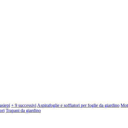
asiepi
+ 9 successivi
Aspirafoglie e soffiatori per foglie da giardino
Mot
ori
Trapani da giardino