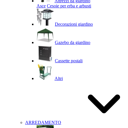
Attrezzi da giardino
Asce
Cesoie per erba e arbusti
Decorazioni giardino
Gazebo da giardino
Cassette postali
Altri
ARREDAMENTO