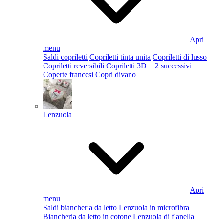
Apri
menu
Saldi copriletti
Copriletti tinta unita
Copriletti di lusso
Copriletti reversibili
Copriletti 3D
+ 2 successivi
Coperte francesi
Copri divano
Lenzuola
Apri
menu
Saldi biancheria da letto
Lenzuola in microfibra
Biancheria da letto in cotone
Lenzuola di flanella