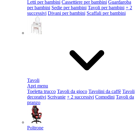
Letti per bambini
Cassettiere per bambini
Guardaroba
per bambini
Sedie per bambini
Tavoli per bambini
+ 2
successivi
Divani per bambini
Scaffali per bambini
Tavoli
Apri menu
Toeletta trucco
Tavoli da gioco
Tavolini da caffè
Tavoli
decorativi
Scrivanie
+ 2 successivi
Comodini
Tavoli da
pranzo
Poltrone