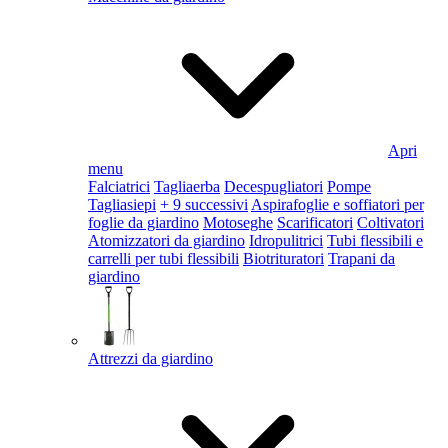
Apri
menu
Falciatrici
Tagliaerba
Decespugliatori
Pompe
Tagliasiepi
+ 9 successivi
Aspirafoglie e soffiatori per
foglie da giardino
Motoseghe
Scarificatori
Coltivatori
Atomizzatori da giardino
Idropulitrici
Tubi flessibili e
carrelli per tubi flessibili
Biotrituratori
Trapani da
giardino
Attrezzi da giardino