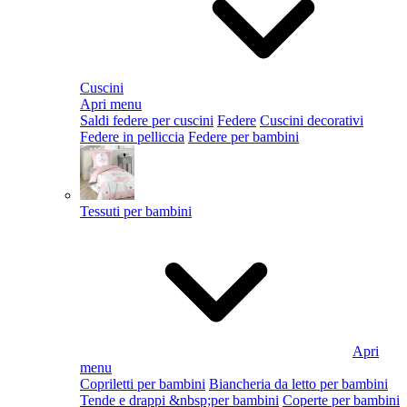
Cuscini
Apri menu
Saldi federe per cuscini
Federe
Cuscini decorativi
Federe in pelliccia
Federe per bambini
Tessuti per bambini
Apri
menu
Copriletti per bambini
Biancheria da letto per bambini
Tende e drappi &nbsp;per bambini
Coperte per bambini