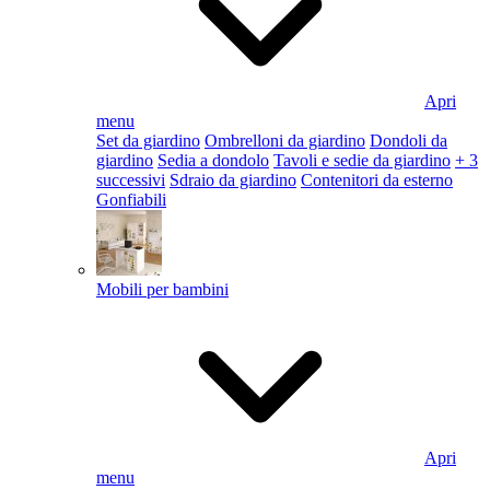
Apri
menu
Set da giardino
Ombrelloni da giardino
Dondoli da
giardino
Sedia a dondolo
Tavoli e sedie da giardino
+ 3
successivi
Sdraio da giardino
Contenitori da esterno
Gonfiabili
Mobili per bambini
Apri
menu