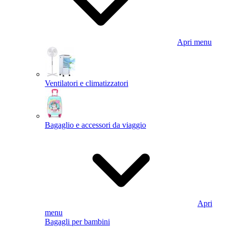
Apri menu
Ventilatori e climatizzatori
Bagaglio e accessori da viaggio
Apri
menu
Bagagli per bambini