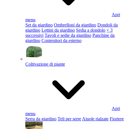
Apri
menu
Set da giardino
Ombrelloni da giardino
Dondoli da
giardino
Lettini da giardino
Sedia a dondolo
+ 3
successivi
Tavoli e sedie da giardino
Panchine da
giardino
Contenitori da esterno
Coltivazione di piante
Apri
menu
Serra da giardino
Teli per serre
Aiuole rialzate
Fioriere