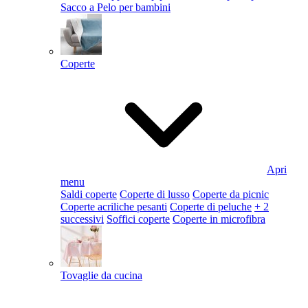
Sacco a Pelo per bambini
Coperte
Apri
menu
Saldi coperte
Coperte di lusso
Coperte da picnic
Coperte acriliche pesanti
Coperte di peluche
+ 2
successivi
Soffici coperte
Coperte in microfibra
Tovaglie da cucina