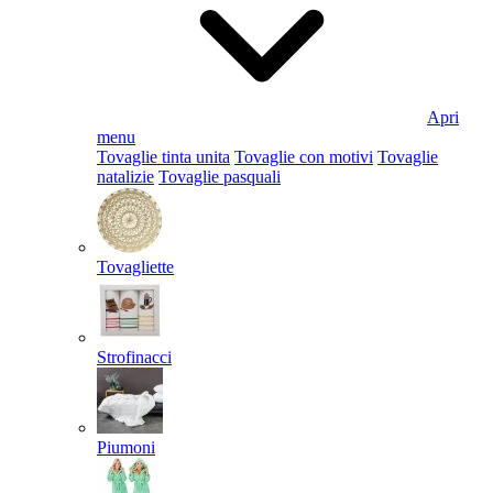
Apri
menu
Tovaglie tinta unita
Tovaglie con motivi
Tovaglie
natalizie
Tovaglie pasquali
Tovagliette
Strofinacci
Piumoni