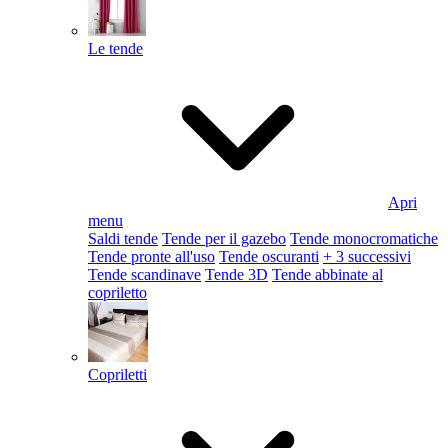
Le tende
Apri
menu
Saldi tende
Tende per il gazebo
Tende monocromatiche
Tende pronte all'uso
Tende oscuranti
+ 3 successivi
Tende scandinave
Tende 3D
Tende abbinate al
copriletto
Copriletti