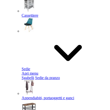
Cassettiere
Sedie
Apri menu
Sgabelli
Sedie da pranzo
Appendiabiti, portaoggetti e ganci