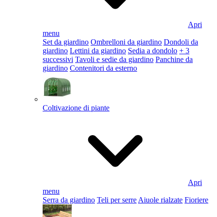
Apri
menu
Set da giardino
Ombrelloni da giardino
Dondoli da
giardino
Lettini da giardino
Sedia a dondolo
+ 3
successivi
Tavoli e sedie da giardino
Panchine da
giardino
Contenitori da esterno
Coltivazione di piante
Apri
menu
Serra da giardino
Teli per serre
Aiuole rialzate
Fioriere