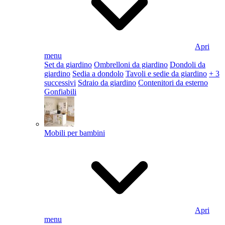
Apri
menu
Set da giardino
Ombrelloni da giardino
Dondoli da
giardino
Sedia a dondolo
Tavoli e sedie da giardino
+ 3
successivi
Sdraio da giardino
Contenitori da esterno
Gonfiabili
Mobili per bambini
Apri
menu