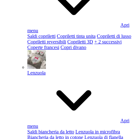
Apri
menu
Saldi copriletti
Copriletti tinta unita
Copriletti di lusso
Copriletti reversibili
Copriletti 3D
+ 2 successivi
Coperte francesi
Copri divano
Lenzuola
Apri
menu
Saldi biancheria da letto
Lenzuola in microfibra
Biancheria da letto in cotone
Lenzuola di flanella