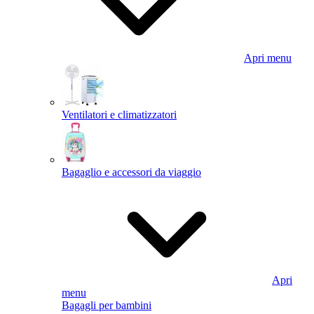
Apri menu
Ventilatori e climatizzatori
Bagaglio e accessori da viaggio
Apri
menu
Bagagli per bambini