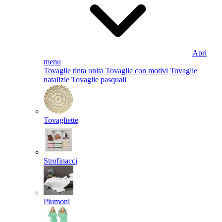
Apri
menu
Tovaglie tinta unita
Tovaglie con motivi
Tovaglie
natalizie
Tovaglie pasquali
Tovagliette
Strofinacci
Piumoni