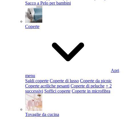
Sacco a Pelo per bambini
Coperte
Apri
menu
Saldi coperte
Coperte di lusso
Coperte da picnic
Coperte acriliche pesanti
Coperte di peluche
+ 2
successivi
Soffici coperte
Coperte in microfibra
Tovaglie da cucina