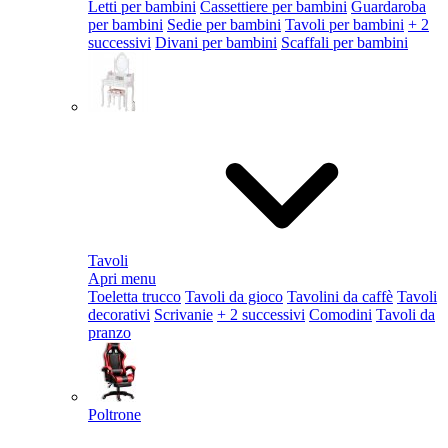
Letti per bambini
Cassettiere per bambini
Guardaroba
per bambini
Sedie per bambini
Tavoli per bambini
+ 2
successivi
Divani per bambini
Scaffali per bambini
Tavoli
Apri menu
Toeletta trucco
Tavoli da gioco
Tavolini da caffè
Tavoli
decorativi
Scrivanie
+ 2 successivi
Comodini
Tavoli da
pranzo
Poltrone