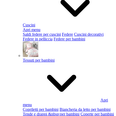
Cuscini
Apri menu
Saldi federe per cuscini
Federe
Cuscini decorativi
Federe in pelliccia
Federe per bambini
Tessuti per bambini
Apri
menu
Copriletti per bambini
Biancheria da letto per bambini
Tende e drappi &nbsp;per bambini
Coperte per bambini