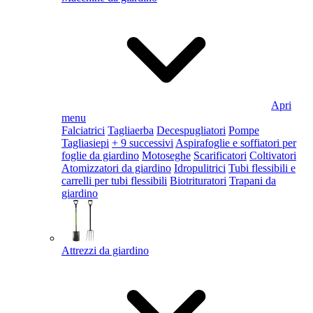
Apri
menu
Falciatrici
Tagliaerba
Decespugliatori
Pompe
Tagliasiepi
+ 9 successivi
Aspirafoglie e soffiatori per
foglie da giardino
Motoseghe
Scarificatori
Coltivatori
Atomizzatori da giardino
Idropulitrici
Tubi flessibili e
carrelli per tubi flessibili
Biotrituratori
Trapani da
giardino
Attrezzi da giardino