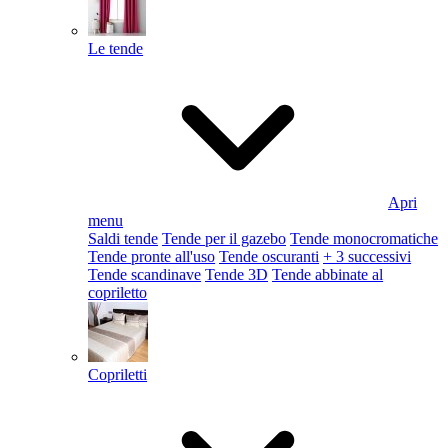
Le tende
Apri
menu
Saldi tende
Tende per il gazebo
Tende monocromatiche
Tende pronte all'uso
Tende oscuranti
+ 3 successivi
Tende scandinave
Tende 3D
Tende abbinate al
copriletto
Copriletti