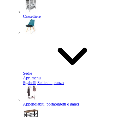
Cassettiere
Sedie
Apri menu
Sgabelli
Sedie da pranzo
Appendiabiti, portaoggetti e ganci